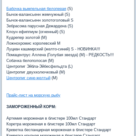
Бабочка вымпельная белоперая
(S)
Бычок-валансьенн жемчужный (S)
Бычок-валансьенн золотоголовый S
Зебрасома парусная Дежардена (S)
Клоун ефиппиум (огненный) (S)
Кудрепер золотой (M)
Ложнохромис королевский M
Луциан кашмирский (желто-синий) S - НОВИНКА!!!
Помацентрус Аллена (Голубая звезда) (M) - РЕДКОСТЬ!!!
Собачка белополосая (M)
Центропиг Эйбла-Эйбесфельдта (L)
Центропиг двухколючковый (M)
Центропиг сине-желтый
(M)
Прайс-лист на морскую рыбу
ЗАМОРОЖЕННЫЙ КОРМ:
Артемия мороженая в блистере 100мл Стандарт
Коретра мороженая в блистере 100мл Стандарт
Креветка беспанцирная мороженая в блистере Стандарт
Креветка крупная мороженая в блистере Стандарт