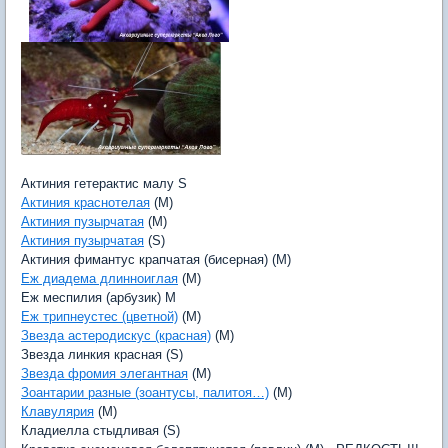
Актиния гетерактис малу S
Актиния краснотелая
(M)
Актиния пузырчатая
(M)
Актиния пузырчатая
(S)
Актиния фимантус крапчатая (бисерная) (M)
Еж диадема длинноиглая
(M)
Еж меспилия (арбузик) M
Еж трипнеустес (цветной)
(M)
Звезда астеродискус (красная)
(M)
Звезда линкия красная (S)
Звезда фромия элегантная
(M)
Зоантарии разные (зоантусы, палитоя…)
(M)
Клавулярия
(M)
Кладиелла стыдливая (S)