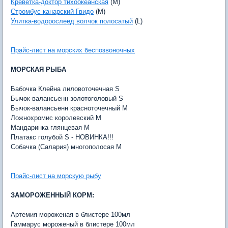
Креветка-доктор тихоокеанская
(M)
Стромбус канарский Гвидо
(M)
Улитка-водорослеед волчок полосатый
(L)
Прайс-лист на морских беспозвоночных
МОРСКАЯ РЫБА
Бабочка Клейна лиловоточечная S
Бычок-валансьенн золотоголовый S
Бычок-валансьенн красноточечный M
Ложнохромис королевский M
Мандаринка глянцевая M
Платакс голубой S - НОВИНКА!!!
Собачка (Салария) многополосая M
Прайс-лист на морскую рыбу
ЗАМОРОЖЕННЫЙ КОРМ:
Артемия мороженая в блистере 100мл
Гаммарус мороженый в блистере 100мл