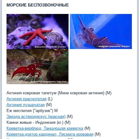
МОРСКИЕ БЕСПОЗВОНОЧНЫЕ
Актиния ковровая тапетум (Мини ковровая актиния) (M)
Актиния краснотелая
(L)
Актиния пузырчатая
(M)
Еж меспилия ("арбузик") M
Звезда астеродискус (красная)
(M)
Камни живые - Индонезия (кг.) (M)
Креветка-верблюд, Танцующая креветка
(M)
Креветка-доктор кардинал, Лисмата кровавая
(M)