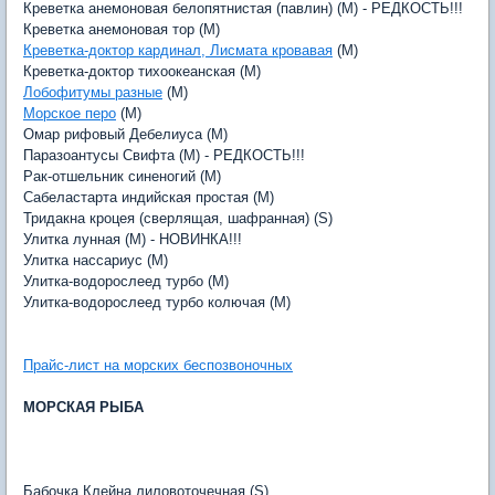
Креветка анемоновая белопятнистая (павлин) (M) - РЕДКОСТЬ!!!
Креветка анемоновая тор (M)
Креветка-доктор кардинал, Лисмата кровавая
(M)
Креветка-доктор тихоокеанская (M)
Лобофитумы разные
(M)
Морское перо
(M)
Омар рифовый Дебелиуса (M)
Паразоантусы Свифта (M) - РЕДКОСТЬ!!!
Рак-отшельник синеногий (M)
Сабеластарта индийская простая (M)
Тридакна кроцея (сверлящая, шафранная) (S)
Улитка лунная (M) - НОВИНКА!!!
Улитка нассариус (M)
Улитка-водорослеед турбо (M)
Улитка-водорослеед турбо колючая (M)
Прайс-лист на морских беспозвоночных
МОРСКАЯ РЫБА
Бабочка Клейна лиловоточечная (S)