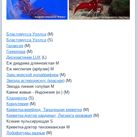
Бластомусса Уэллса
(M)
Бластомусса Уэллса
(S)
Галаксея
(M)
Гониопора
(M)
Дискоактинии LUX
(L)
Еж диадема длинноиглая M
Еж меспилия (арбузик) M
Заяц морской долабрифера
(M)
Звезда астеродискус (красная)
(M)
Звезда линкия голубая M
Камни живые - Индонезия (кг.) (M)
Кладиелла
(S)
Корнулярия
(M)
Креветка-верблюд, Танцующая креветка
(M)
Креветка-доктор кардинал, Лисмата кровавая
(M)
Ксения пульсирующая S
Креветка-доктор тихоокеанская M
Лобофитумы разные
(M)