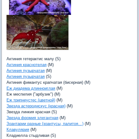
Актиния гетерактис малу (S)
Актиния краснотелая
(M)
Актиния пузырчатая
(M)
Актиния пузырчатая
(S)
Актиния фимантус крапчатая (бисерная) (M)
Еж диадема длинноиглая
(M)
Еж меспилия ("арбузик") (M)
Еж трипнеустес (цветной)
(M)
Звезда астеродискус (красная)
(M)
Звезда линкия красная (S)
Звезда фромия элегантная
(M)
Зоантарии разные (зоантусы, палитоя…)
(M)
Клавулярия
(M)
Кладиелла стыдливая (S)