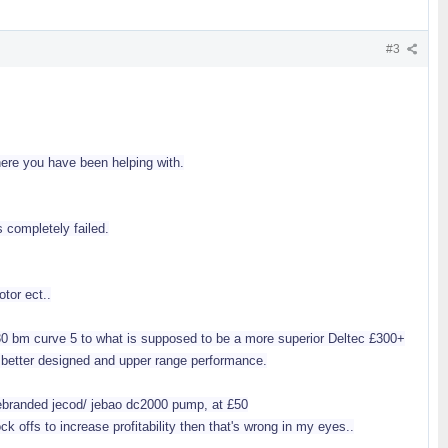
#3
here you have been helping with.
completely failed.
otor ect..
30 bm curve 5 to what is supposed to be a more superior Deltec £300+
a better designed and upper range performance.
rebranded jecod/ jebao dc2000 pump, at £50
ock offs to increase profitability then that's wrong in my eyes..