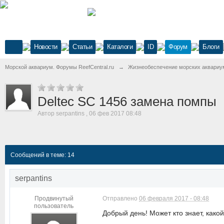
Новости
Статьи
Каталоги
ID
Форум
Блоги
Морской аквариум. Форумы ReefCentral.ru
→
Жизнеобеспечение морских аквариу
Deltec SC 1456 замена помпы
Автор
serpantins
,
06 фев 2017 08:48
Сообщений в теме: 14
serpantins
Продвинутый
Отправлено
06 февраля 2017 - 08:48
пользователь
Добрый день! Может кто знает, како