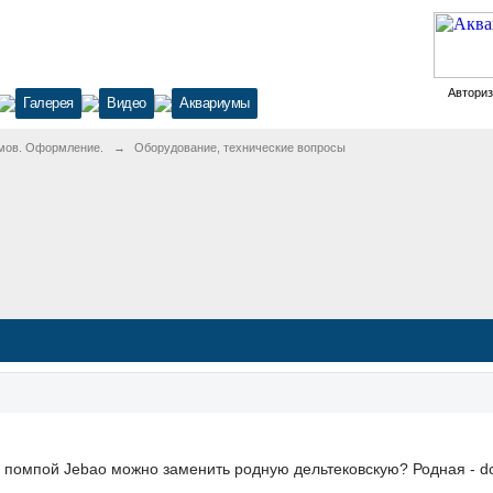
Автори
Галерея
Видео
Аквариумы
мов. Оформление.
→
Оборудование, технические вопросы
й помпой Jebao можно заменить родную дельтековскую? Родная - d