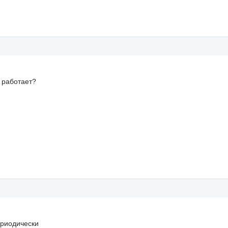
к работает?
ериодически