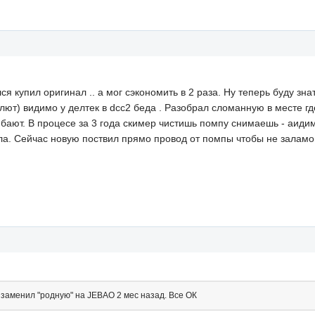
ся купил оригинал .. а мог сэкономить в 2 раза. Ну теперь буду зна
ют) видимо у делтек в dcc2 беда . Разобрал сломанную в месте где
ибают. В процесе за 3 года скимер чистишь помпу снимаешь - аиди
а. Сейчас новую поствил прямо провод от помпы чтобы не заламовы
Я заменил "родную" на JEBAO 2 мес назад. Все ОК