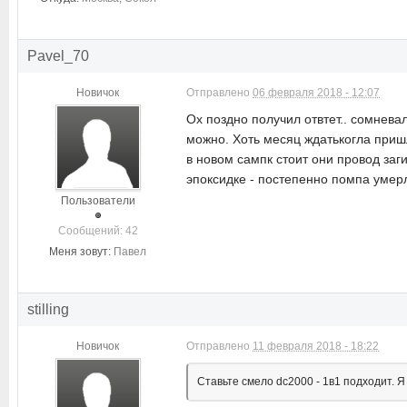
Pavel_70
Новичок
Отправлено
06 февраля 2018 - 12:07
Ох поздно получил отвтет.. сомневал
можно. Хоть месяц ждатькогла пришл
в новом сампк стоит они провод заг
эпоксидке - постепенно помпа умерл
Пользователи
Cообщений: 42
Меня зовут:
Павел
stilling
Новичок
Отправлено
11 февраля 2018 - 18:22
Ставьте смело dc2000 - 1в1 подходит. 