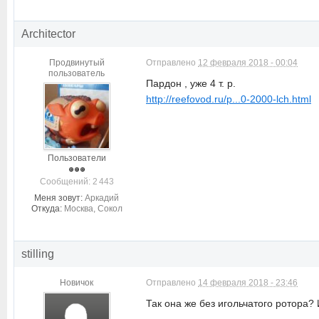
Architector
Продвинутый
Отправлено
12 февраля 2018 - 00:04
пользователь
Пардон , уже 4 т. р.
http://reefovod.ru/p...0-2000-lch.html
Пользователи
Cообщений: 2 443
Меня зовут:
Аркадий
Откуда:
Москва, Сокол
stilling
Новичок
Отправлено
14 февраля 2018 - 23:46
Так она же без игольчатого ротора?