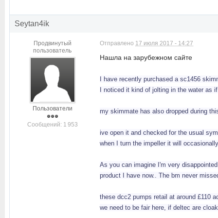
Seytan4ik
Продвинутый
Отправлено
17 июля 2017 - 14:27
пользователь
Нашла на зарубежном сайте
I have recently purchased a sc1456 skimmer
I noticed it kind of jolting in the water a
Пользователи
my skimmate has also dropped during this
Cообщений: 1 953
ive open it and checked for the usual sy
when I turn the impeller it will occasional
As you can imagine I'm very disappointed
product I have now.. The bm never missed 
these dcc2 pumps retail at around £110 a
we need to be fair here, if deltec are cloak