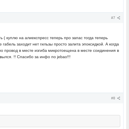
#7
ть ( куплю на алиекспресс теперь про запас тогда теперь
 габель заходит нет гильзы просто залита эпоксидкой. А когда
мо провод в месте изгиба микротоещена в месте соидинения в
лся. !! Спасибо за инфо по jebao!!!
#8