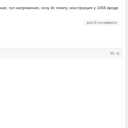
ая, гул напряжения, хочу dc помпу, конструкция у 1456 вроде
proc72 это нравится
#9