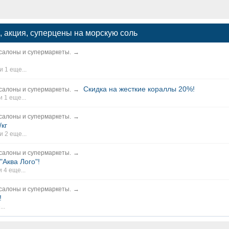
 акция, суперцены на морскую соль
 салоны и супермаркеты.
→
и 1 еще...
Скидка на жесткие кораллы 20%!
 салоны и супермаркеты.
→
и 1 еще...
 салоны и супермаркеты.
→
/кг
и 2 еще...
 салоны и супермаркеты.
→
Аква Лого"!
и 4 еще...
 салоны и супермаркеты.
→
!
..