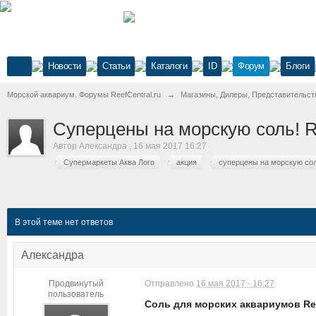
Новости
Статьи
Каталоги
ID
Форум
Блоги
Морской аквариум. Форумы ReefCentral.ru
→
Магазины, Дилеры, Представительст
Суперцены на морскую соль! Re
Автор
Александра
,
16 мая 2017 16:27
Супермаркеты Аква Лого
акция
суперцены на морскую со
В этой теме нет ответов
Александра
Продвинутый
Отправлено
16 мая 2017 - 16:27
пользователь
Соль для морских аквариумов Red 