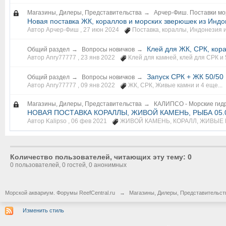
Магазины, Дилеры, Представительства
→
Арчер-Фиш. Поставки мо
Новая поставка ЖК, кораллов и морских зверюшек из Индо
Автор Арчер-Фиш ,
27 июн 2024
Поставка
,
кораллы
,
Индонезия
Клей для ЖК, СРК, кор
Общий раздел
→
Вопросы новичков
→
Автор Anry77777 ,
23 янв 2022
Клей для камней
,
клей для СРК
и 
Запуск СРК + ЖК 50/50
Общий раздел
→
Вопросы новичков
→
Автор Anry77777 ,
09 янв 2022
ЖК
,
СРК
,
Живые камни
и 4 еще...
Магазины, Дилеры, Представительства
→
КАЛИПСО - Морские гид
НОВАЯ ПОСТАВКА КОРАЛЛЫ, ЖИВОЙ КАМЕНЬ, РЫБА 05.0
Автор Kalipso ,
06 фев 2021
ЖИВОЙ КАМЕНЬ
,
КОРАЛЛ
,
ЖИВЫЕ 
Количество пользователей, читающих эту тему: 0
0 пользователей, 0 гостей, 0 анонимных
Морской аквариум. Форумы ReefCentral.ru
→
Магазины, Дилеры, Представительст
Изменить стиль