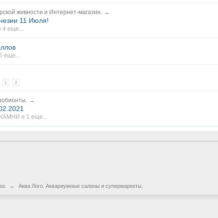
рской живности и Интернет-магазин.
→
незии 11 Июля!
и 4 еще...
аллов
5 еще...
1
2
робионты.
→
2.2021
КАМНИ
и 1 еще...
ва
→
Аква Лого. Аквариумные салоны и супермаркеты.