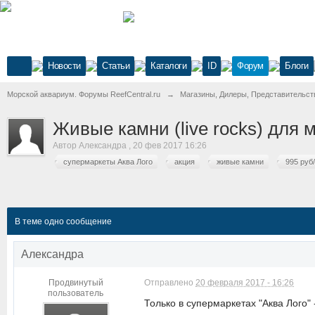
Новости
Статьи
Каталоги
ID
Форум
Блоги
Морской аквариум. Форумы ReefCentral.ru
→
Магазины, Дилеры, Представительст
Живые камни (live rocks) для м
Автор
Александра
,
20 фев 2017 16:26
супермаркеты Аква Лого
акция
живые камни
995 руб/
В теме одно сообщение
Александра
Продвинутый
Отправлено
20 февраля 2017 - 16:26
пользователь
Только в супермаркетах "Аква Лого"