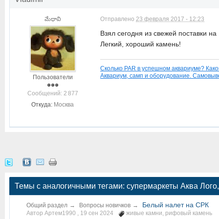
మేధావి
Отправлено
23 февраля 2017 - 12:23
Взял сегодня из свежей поставки на
Легкий, хороший камень!
Сколько PAR в успешном аквариуме? Како
Аквариум, самп и оборудование. Самовыво
Пользователи
Cообщений: 2 877
Откуда:
Москва
Темы с аналогичными тегами: супермаркеты Аква Лого, 
Белый налет на СРК
Общий раздел
→
Вопросы новичков
→
Автор Артем1990 ,
19 сен 2024
живые камни
,
рифовый камень