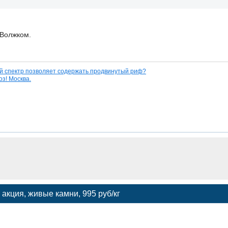
 Волжком.
й спектр позволяет содержать продвинутый риф?
з! Москва.
акция, живые камни, 995 руб/кг