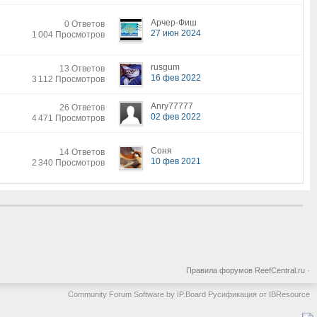
Арчер-Фиш
0 Ответов
27 июн 2024
1 004 Просмотров
rusgum
13 Ответов
16 фев 2022
3 112 Просмотров
Anry77777
26 Ответов
02 фев 2022
4 471 Просмотров
Соня
14 Ответов
10 фев 2021
2 340 Просмотров
Правила форумов ReefCentral.ru
·
Community Forum Software by IP.Board
Русификация от IBResource