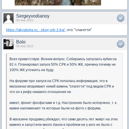
Sergeyvodianoy
09 янв 2022
https://akvatoria.ru...skoy-srk-1-kg/
-это "спагетти"
Bolo
09 янв 2022
Всех приветствую. Возник вопрос. Собираюсь запускать кубик на
62 л. Планировал запуск 50% СРК и 50% ЖК, причину почему не
100% ЖК уточнять не буду.
На форуме про запуск на СРК попалась информация, что в
магазинах впаривают некий камень "спагетти" под видом СРК и
что он к рифу никакого отношения не
имеет, фонит фосфатами и т.д. Настроение было испорчено, т. к.
камни напоминают те которые были на фото с форума.
В магазине продавец убеждал, что сами десять лет живут на этих
камнях и запустили много банок и проблем ни у кого не было с