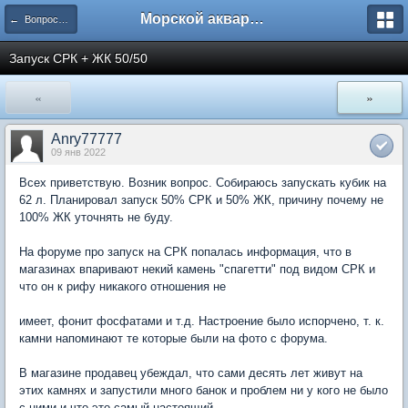
Морской аквариум. Форумы ReefCentral.ru
← Вопросы новичков
Запуск СРК + ЖК 50/50
«
»
Anry77777
09 янв 2022
Всех приветствую. Возник вопрос. Собираюсь запускать кубик на
62 л. Планировал запуск 50% СРК и 50% ЖК, причину почему не
100% ЖК уточнять не буду.
На форуме про запуск на СРК попалась информация, что в
магазинах впаривают некий камень "спагетти" под видом СРК и
что он к рифу никакого отношения не
имеет, фонит фосфатами и т.д. Настроение было испорчено, т. к.
камни напоминают те которые были на фото с форума.
В магазине продавец убеждал, что сами десять лет живут на
этих камнях и запустили много банок и проблем ни у кого не было
с ними и что это самый настоящий