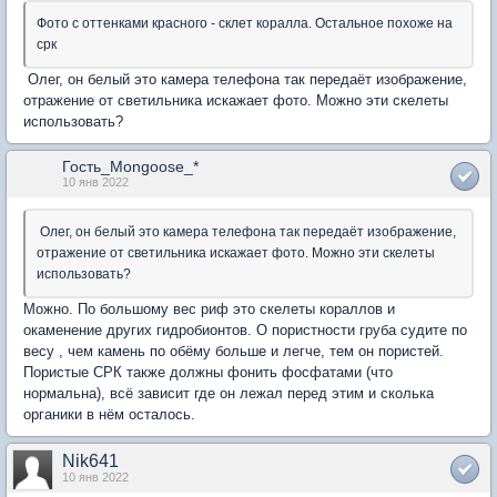
Фото с оттенками красного - склет коралла. Остальное похоже на
срк
Олег, он белый это камера телефона так передаёт изображение,
отражение от светильника искажает фото. Можно эти скелеты
использовать?
Гость_Mongoose_*
10 янв 2022
Олег, он белый это камера телефона так передаёт изображение,
отражение от светильника искажает фото. Можно эти скелеты
использовать?
Можно. По большому вес риф это скелеты кораллов и
окаменение других гидробионтов. О поpистности груба судите по
весу , чем камень по обёму больше и легче, тем он пористей.
Пористые СРК также должны фонить фосфатами (что
нормальна), всё зависит где он лежал перед этим и сколька
органики в нём осталось.
Nik641
10 янв 2022