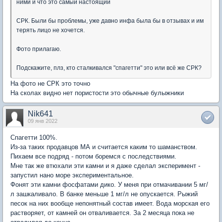
ними и что это самый настоящий
СРК. Были бы проблемы, уже давно инфа была бы в отзывах и им
терять лицо не хочется.
Фото прилагаю.
Подскажите, плз, кто сталкивался "спагетти" это или всё же СРК?
На фото не СРК это точно
На сколах видно нет пористости это обычные булыжники
Nik641
09 янв 2022
Спагетти 100%.
Из-за таких продавцов МА и считается каким то шаманством.
Пихаем все подряд - потом боремся с последствиями.
Мне так же втюхали эти камни и я даже сделал эксперимент -
запустил нано море экспериментальное.
Фонят эти камни фосфатами дико. У меня при отмачивании 5 мг/
л зашкаливало. В банке меньше 1 мг/л не опускается. Рыжий
песок на них вообще непонятный состав имеет. Вода морская его
растворяет, от камней он отваливается. За 2 месяца пока не