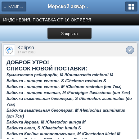
Морской аквариум. Форумы ReefCentral.ru
← КАЛИПСО - Морские гидробионты.
ИНДОНЕЗИЯ. ПОСТАВКА ОТ 16 ОКТЯБРЯ
Закрыта
Kalipso
17 окт 2018
ДОБРОЕ УТРО!
СПИСОК НОВОЙ ПОСТАВКИ:
Куманзетта рейнфорди, М /Koumansetta rainfordi
M
Бабочка - пинцет хелмон, S /Chelmon rostratus S
Бабочка - пинцет хелмон, M /Chelmon rostratus (от 7см)
Бабочка - пинцет желтая, M /Forcipiger flavissimus (от 7см)
Бабочка вымпельная белоперая, S /Heniochus acuminatus (до
7см)
Бабочка вымпельная белоперая, М /Heniochus acuminatus
(от 7см)
Бабочка Аурига, M /Chaetodon auriga M
Бабочка енот, S /Chaetodon lunula S
Бабочка Клейна лиловоточечная, M /Chaetodon kleini M