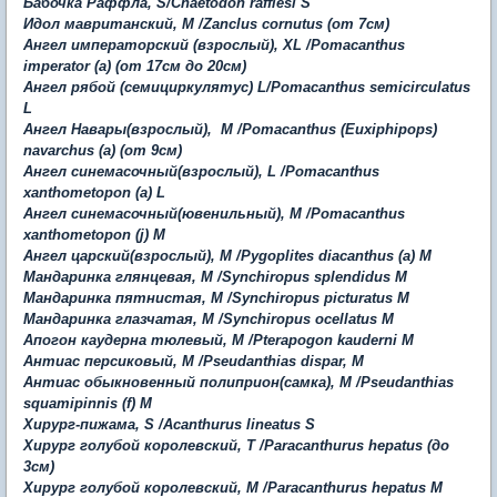
Бабочка Раффла, S/Chaetodon rafflesi S
Идол мавританский, M /Zanclus cornutus (от 7см)
Ангел императорский (взрослый), XL /Pomacanthus
imperator (a) (от 17см до 20см)
Ангел рябой (семициркулятус) L/Pomacanthus semicirculatus
L
Ангел Навары(взрослый), M /Pomacanthus (Euxiphipops)
navarchus (a) (от 9см)
Ангел синемасочный(взрослый), L /Pomacanthus
xanthometopon (a) L
Ангел синемасочный(ювенильный), М /Pomacanthus
xanthometopon (j) M
Ангел царский(взрослый), М /Pygoplites diacanthus (a) M
Мандаринка глянцевая, M /Synchiropus splendidus M
Мандаринка пятнистая, M /Synchiropus picturatus M
Мандаринка глазчатая, M /Synchiropus ocellatus M
Апогон каудерна тюлевый, M /Pterapogon kauderni M
Антиас персиковый, M /Pseudanthias dispar, M
Антиас обыкновенный полиприон(самка), M /Pseudanthias
squamipinnis (f) M
Хирург-пижама, S /Acanthurus lineatus S
Хирург голубой королевский, T /Paracanthurus hepatus (до
3см)
Хирург голубой королевский, M /Paracanthurus hepatus M