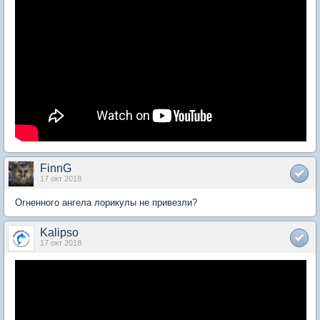
FinnG
17 окт 2018
Огненного ангела лорикулы не привезли?
Kalipso
17 окт 2018