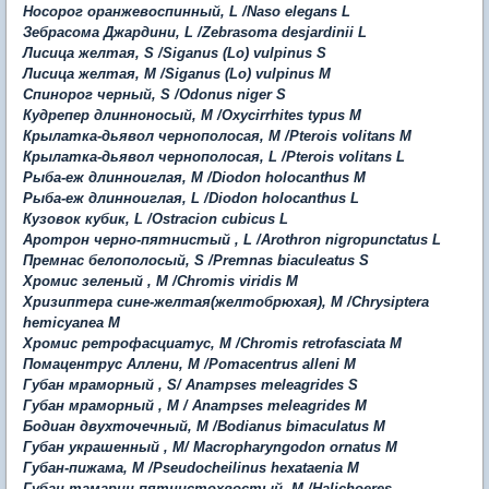
Носорог оранжевоспинный, L /Naso elegans L
Зебрасома Джардини, L /Zebrasoma desjardinii L
Лисица желтая, S /Siganus (Lo) vulpinus S
Лисица желтая, M /Siganus (Lo) vulpinus M
Спинорог черный, S /Odonus niger
S
Кудрепер длинноносый, M /Oxycirrhites typus M
Крылатка-дьявол чернополосая, M /Pterois volitans M
Крылатка-дьявол чернополосая, L /Pterois volitans L
Рыба-еж длинноиглая, M /Diodon holocanthus M
Рыба-еж длинноиглая, L /Diodon holocanthus L
Кузовок кубик, L /Ostracion cubicus L
Аротрон черно-пятнистый , L /Arothron nigropunctatus L
Премнас белополосый, S /Premnas biaculeatus S
Хромис зеленый , M /Chromis viridis M
Хризиптера сине-желтая(желтобрюхая), M /Chrysiptera
hemicyanea M
Хромис ретрофасциатус, M /Chromis retrofasciata M
Помацентрус Аллени, M /Pomacentrus alleni M
Губан мраморный , S/ Anampses meleagrides
S
Губан мраморный , М / Anampses meleagrides M
Бодиан двухточечный, M /Bodianus bimaculatus M
Губан украшенный , М/ Macropharyngodon ornatus
M
Губан-пижама, M /Pseudocheilinus hexataenia M
Губан тамарин пятнистохвостый, М /Halichoeres