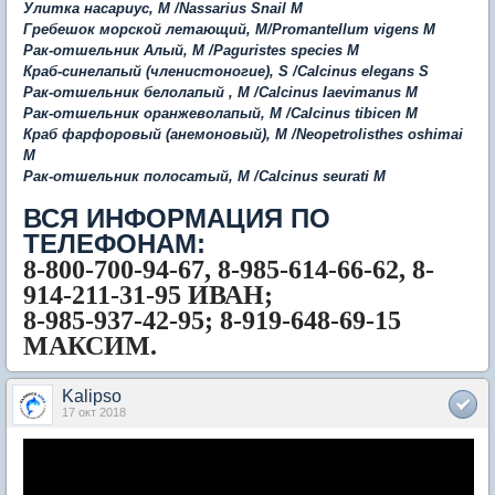
Улитка насариус, M /Nassarius Snail M
Гребешок морской летающий, M/Promantellum vigens
M
Рак-отшельник Алый, М /Paguristes species
M
Краб-синелапый (членистоногие), S /Calcinus elegans
S
Рак-отшельник белолапый , М /Calcinus laevimanus
M
Рак-отшельник оранжеволапый, М /Calcinus tibicen
M
Краб фарфоровый (анемоновый), М /Neopetrolisthes oshimai
M
Рак-отшельник полосатый, М /Calcinus seurati
M
ВСЯ ИНФОРМАЦИЯ ПО
ТЕЛЕФОНАМ:
8-800-700-94-67, 8-985-614-66-62, 8-
914-211-31-95 ИВАН;
8-985-937-42-95; 8-919-648-69-15
МАКСИМ.
Kalipso
17 окт 2018