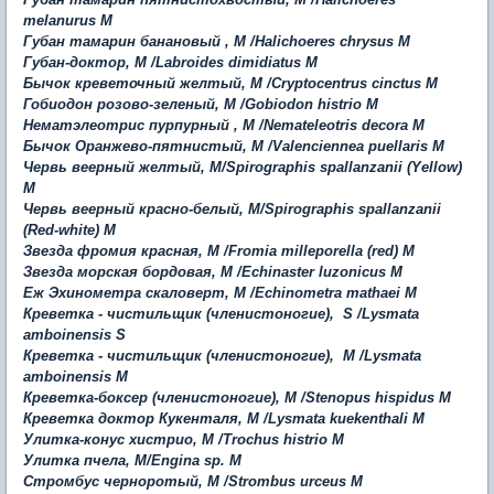
melanurus
M
Губан тамарин банановый , M /Halichoeres chrysus M
Губан-доктор, M /Labroides dimidiatus M
Бычок креветочный желтый, M /Cryptocentrus cinctus M
Гобиодон розово-зеленый, M /Gobiodon histrio M
Нематэлеотрис пурпурный , M /Nemateleotris decora M
Бычок Оранжево-пятнистый, M /Valenciennea puellaris M
Червь веерный желтый, М/Spirographis spallanzanii (Yellow)
M
Червь веерный красно-белый, М/Spirographis spallanzanii
(Red-white)
M
Звезда фромия красная, M /Fromia milleporella (red)
M
Звезда морская бордовая, М /Echinaster luzonicus
M
Еж Эхинометра скаловерт, М /Echinometra mathaei M
Креветка - чистильщик (членистоногие), S /Lysmata
amboinensis S
Креветка - чистильщик (членистоногие), M /Lysmata
amboinensis M
Креветка-боксер (членистоногие), М /Stenopus hispidus
M
Креветка доктор Кукенталя, M /Lysmata kuekenthali M
Улитка-конус хистрио, M /Trochus histrio M
Улитка пчела, M/Engina sp.
M
Стромбус черноротый, M /Strombus urceus
M