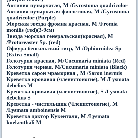
Актиния пузырчатая, М /Gyrostoma quadricolor
Актиния пузырчатая фиолетовая, М /Gyrostoma
quadricolor (Purple)
Морская звезда фромия красная, М /Fromia
monilis (red)(3-9см)
Звезда морская генеральская(красная), М
/Protoreaster Sp. (red)
Офиура бенгальский тигр, M /Ophiuroidea Sp
(Extra Small)
Голотурия красная, M/Cucumaria miniata (Red)
Голотурия черная, M/Cucumaria miniata (Black)
Креветка сарон мраморная , М /Saron inermis
Креветка кровавая (членистоногие), M /Lysmata
debelius M
Креветка кровавая (членистоногие), S /Lysmata
debelius S
Креветка - чистильщик (Членистоногие), М
/Lysmata amboinensis M
Креветка доктор Кукенталя, M /Lysmata
kuekenthali M