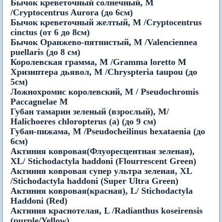
Бычок креветочный солнечный, M
/Cryptocentrus Aurora (до 6см)
Бычок креветочный желтый, M /Cryptocentrus
cinctus (от 6 до 8см)
Бычок Оранжево-пятнистый, M /Valenciennea
puellaris (до 8 см)
Королевская грамма, M /Gramma loretto M
Хризиптера дьявол, M /Chryspteria taupou (до
5см)
Ложнохромис королевский, М / Pseudochromis
Paccagnelae M
Губан тамарин зеленый (взрослый), M/
Halichoeres chloropterus (a) (до 9 см)
Губан-пижама, M /Pseudocheilinus hexataenia (до
6см)
Актиния ковровая(Флуоресцентная зеленая),
XL/ Stichodactyla haddoni (Flourrescent Green)
Актиния ковровая супер ультра зеленая, XL
/Stichodactyla haddoni (Super Ultra Green)
Актиния ковровая(красная), L/ Stichodactyla
Haddoni (Red)
Актиния краснотелая, L /Radianthus koseirensis
(purple/Yellow)