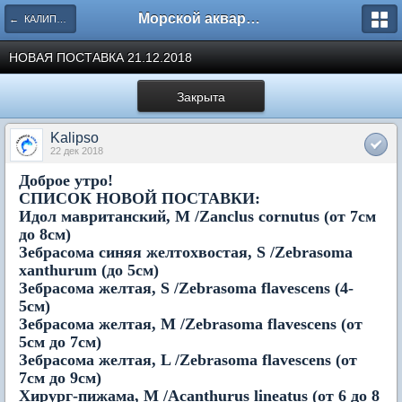
Морской аквариум. Форумы ReefCentral.ru
← КАЛИПСО - Морские гидробионты.
НОВАЯ ПОСТАВКА 21.12.2018
Закрыта
Kalipso
22 дек 2018
Доброе утро!
СПИСОК НОВОЙ ПОСТАВКИ:
Идол мавританский, M /Zanclus cornutus (от 7см
до 8см)
Зебрасома синяя желтохвостая, S /Zebrasoma
xanthurum (до 5см)
Зебрасома желтая, S /Zebrasoma flavescens (4-
5см)
Зебрасома желтая, M /Zebrasoma flavescens (от
5см до 7см)
Зебрасома желтая, L /Zebrasoma flavescens (от
7см до 9см)
Хирург-пижама, M /Acanthurus lineatus (от 6 до 8