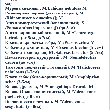
см)
Мурена снежная , М/Echidna nebulosa M
Риномурена черная (детский окрас), М
/Rhinomuraena quaesita (j) M
Ангел императорский (ювенильный), S
/Pomacanthus imperator (j) (до 5см)
Ангел карликовый огненный, M /Centropyge
loricula (от 5см до 7см)
Красная крылатка-зебра, M /Pterois zebra M
Собачка двухцветная, M /Ecsenius bicolor (5-7см)
Собачка травоядная, M /Salarias fasciatus (5-7см)
Нематэлеотрис пурпурный , M /Nemateleotris
decora (до 7см)
Тамарин узорчатый(туманный), M /Halichoeres
nebulosus (6-7см)
Клоун себае (бело-коричневый) M /Amphiprion
sebae (3-5см)
Бычок Дракула, M /Stonogobiops Dracula M
Бычок Оранжево-пятнистый, M /Valenciennea
puellaris (до 8 см)
Бычок шеститочечный, M /Valenciennea
sexguttata (до 8см)