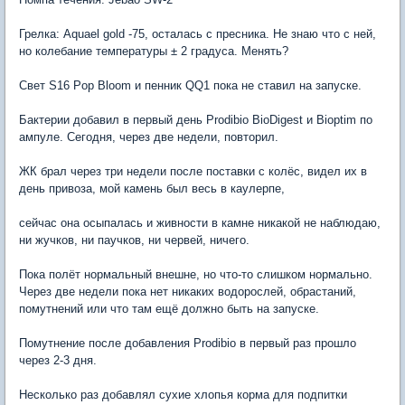
Грелка: Aquael gold -75, осталась с пресника. Не знаю что с ней,
но колебание температуры ± 2 градуса. Менять?
Свет S16 Pop Bloom и пенник QQ1 пока не ставил на запуске.
Бактерии добавил в первый день Prodibio BioDigest и Bioptim по
ампуле. Сегодня, через две недели, повторил.
ЖК брал через три недели после поставки с колёс, видел их в
день привоза, мой камень был весь в каулерпе,
сейчас она осыпалась и живности в камне никакой не наблюдаю,
ни жучков, ни паучков, ни червей, ничего.
Пока полёт нормальный внешне, но что-то слишком нормально.
Через две недели пока нет никаких водорослей, обрастаний,
помутнений или что там ещё должно быть на запуске.
Помутнение после добавления Prodibio в первый раз прошло
через 2-3 дня.
Несколько раз добавлял сухие хлопья корма для подпитки