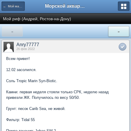
Морской аквариум. Форумы ReefCentral.ru
← Мой маленький морской аквариум
Мой риф (Андрей, Ростов-на-Дону)
«
»
Anry77777
26 фев 2022
Всем привет!
12.02 засолился.
Соль Tropic Marin Syn-Biotic.
Камни: первая неделя стояли только СРК, неделю назад
привезли ЖК. Получилось по весу 50/50.
Грунт: песок Carib Sea, не живой.
Фильтр: Tidal 55
Помпа течения: Jebao SW-2