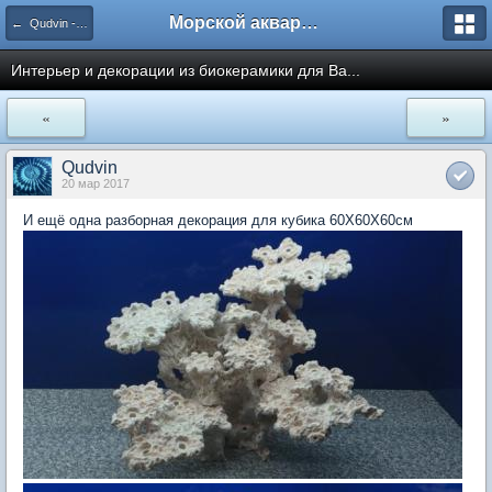
Морской аквариум. Форумы ReefCentral.ru
← Qudvin - декорации из керамики на заказ
Интерьер и декорации из биокерамики для Ва...
«
»
Qudvin
20 мар 2017
И ещё одна разборная декорация для кубика 60Х60Х60см