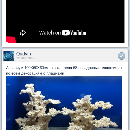
Qudvin
22 мая 2017
Аквариум 100Х60Х60см шахта слева 68 посадочных плашкомест
по всем декорациям с плашками