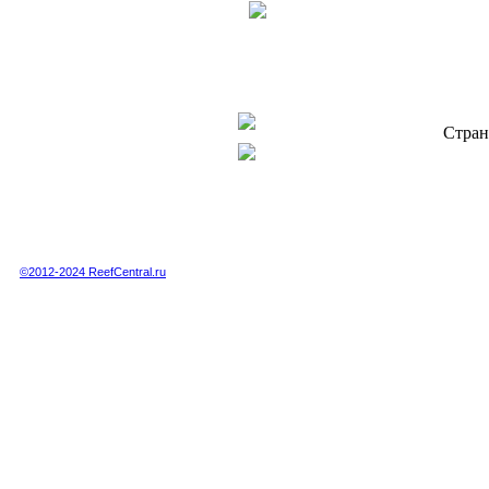
Стран
Полная или частичная публикация любых материалов данного сайта в интернете
возможна только при получении письменного разрешения администрации сайта.
Полная или частичная публикация любых материалов данного сайта в любых
других СМИ возможна только по специальной договоренности с администрацией.
©2012-2024 ReefCentral.ru