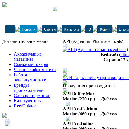
Новости
Статьи
Каталоги
ID
Форум
Блоги
Дополнительное меню
API (Aquarium Pharmaceuticals)
Аквариумные
Веб-сайт:
http
магазины
Страна:
СШ
Смежные товары
Частные оформители
Работа в
<< Назад к списку производител
аквариумистике
Бренды-
Продукция производителя
производители
API Buffer Max
Словарь терминов
Добавки
Marine (220 гр.)
Калькуляторы
ReefCulator
API Eco-Calcium
Добавки
Marine (460 гр.)
API Eco-Iodine
Добавки
Marine (460 гр.)