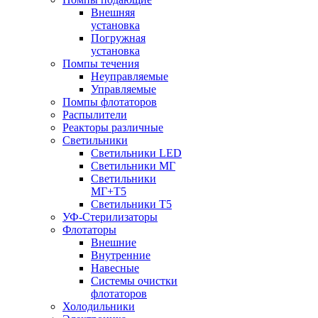
Внешняя
установка
Погружная
установка
Помпы течения
Неуправляемые
Управляемые
Помпы флотаторов
Распылители
Реакторы различные
Светильники
Светильники LED
Светильники МГ
Светильники
МГ+T5
Светильники Т5
УФ-Стерилизаторы
Флотаторы
Внешние
Внутренние
Навесные
Системы очистки
флотаторов
Холодильники