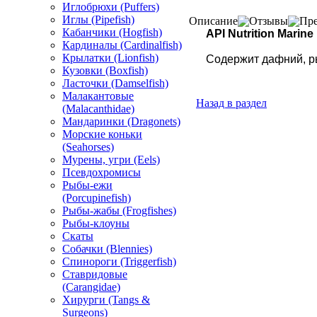
Иглобрюхи (Puffers)
Иглы (Pipefish)
Описание
Отзывы
Пре
Кабанчики (Hogfish)
API Nutrition Marine
Кардиналы (Cardinalfish)
Крылатки (Lionfish)
Содержит дафний, р
Кузовки (Boxfish)
Ласточки (Damselfish)
Малакантовые
Назад в раздел
(Malacanthidae)
Мандаринки (Dragonets)
Морские коньки
(Seahorses)
Мурены, угри (Eels)
Псевдохромисы
Рыбы-ежи
(Porcupinefish)
Рыбы-жабы (Frogfishes)
Рыбы-клоуны
Скаты
Собачки (Blennies)
Спинороги (Triggerfish)
Ставридовые
(Carangidae)
Хирурги (Tangs &
Surgeons)