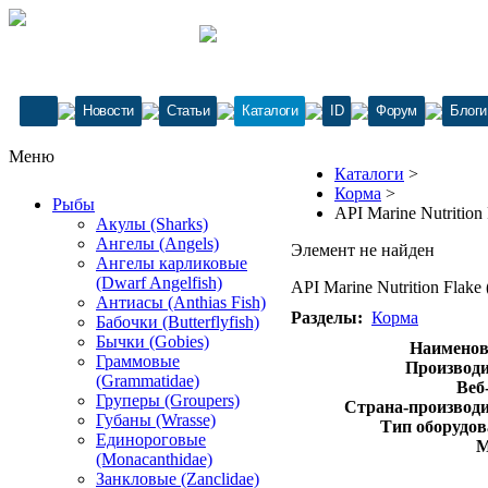
Новости
Статьи
Каталоги
ID
Форум
Блоги
Меню
Каталоги
>
Корма
>
Рыбы
API Marine Nutrition 
Акулы (Sharks)
Ангелы (Angels)
Элемент не найден
Ангелы карликовые
(Dwarf Angelfish)
API Marine Nutrition Flake 
Антиасы (Anthias Fish)
Разделы:
Корма
Бабочки (Butterflyfish)
Бычки (Gobies)
Наименов
Граммовые
Производи
(Grammatidae)
Веб
Груперы (Groupers)
Страна-производи
Губаны (Wrasse)
Тип оборудов
Единороговые
М
(Monacanthidae)
Занкловые (Zanclidae)