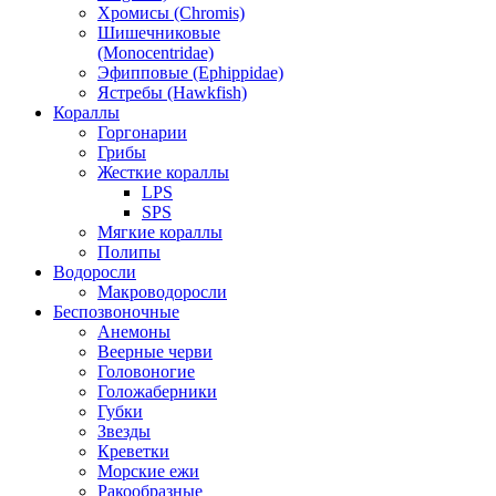
Хромисы (Chromis)
Шишечниковые
(Monocentridae)
Эфипповые (Ephippidae)
Ястребы (Hawkfish)
Кораллы
Горгонарии
Грибы
Жесткие кораллы
LPS
SPS
Мягкие кораллы
Полипы
Водоросли
Макроводоросли
Беспозвоночные
Анемоны
Веерные черви
Головоногие
Голожаберники
Губки
Звезды
Креветки
Морские ежи
Ракообразные