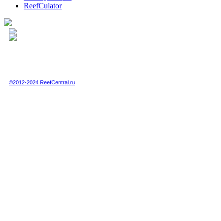
ReefCulator
Полная или частичная публикация любых материалов данного сайта в интернете
возможна только при получении письменного разрешения администрации сайта.
Полная или частичная публикация любых материалов данного сайта в любых
других СМИ возможна только по специальной договоренности с администрацией.
©2012-2024 ReefCentral.ru