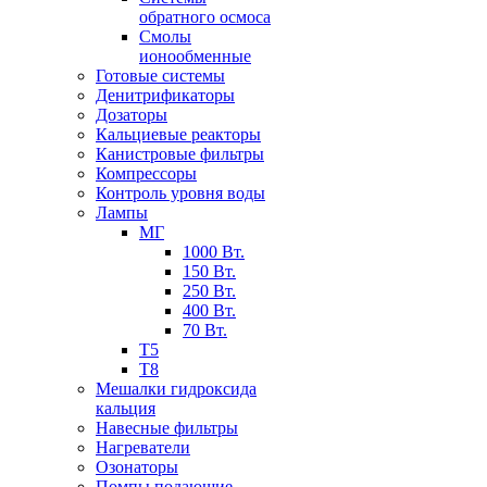
обратного осмоса
Смолы
ионообменные
Готовые системы
Денитрификаторы
Дозаторы
Кальциевые реакторы
Канистровые фильтры
Компрессоры
Контроль уровня воды
Лампы
МГ
1000 Вт.
150 Вт.
250 Вт.
400 Вт.
70 Вт.
Т5
Т8
Мешалки гидроксида
кальция
Навесные фильтры
Нагреватели
Озонаторы
Помпы подающие