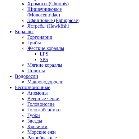
Хромисы (Chromis)
Шишечниковые
(Monocentridae)
Эфипповые (Ephippidae)
Ястребы (Hawkfish)
Кораллы
Горгонарии
Грибы
Жесткие кораллы
LPS
SPS
Мягкие кораллы
Полипы
Водоросли
Макроводоросли
Беспозвоночные
Анемоны
Веерные черви
Головоногие
Голожаберники
Губки
Звезды
Креветки
Морские ежи
Ракообразные