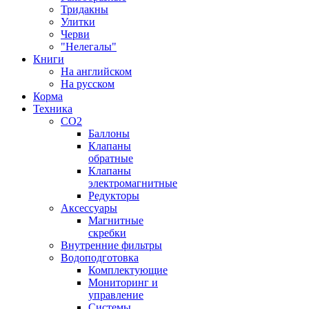
Тридакны
Улитки
Черви
"Нелегалы"
Книги
На английском
На русском
Корма
Техника
CO2
Баллоны
Клапаны
обратные
Клапаны
электромагнитные
Редукторы
Аксессуары
Магнитные
скребки
Внутренние фильтры
Водоподготовка
Комплектующие
Мониторинг и
управление
Системы