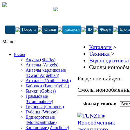
Новости
Статьи
Каталоги
ID
Форум
Блоги
Меню
Каталоги
>
Техника
>
Рыбы
Акулы (Sharks)
Водоподготовка
Ангелы (Angels)
Смолы ионообм
Ангелы карликовые
(Dwarf Angelfish)
Раздел не найден.
Антиасы (Anthias Fish)
Бабочки (Butterflyfish)
Смолы ионообменн
Бычки (Gobies)
Граммовые
(Grammatidae)
Фильтр списка:
Груперы (Groupers)
Губаны (Wrasse)
Единороговые
(Monacanthidae)
Занкловые (Zanclidae)