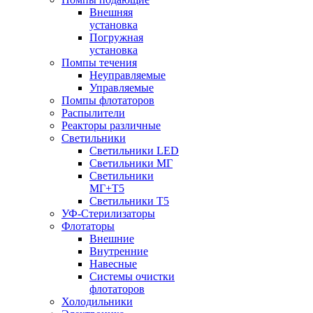
Внешняя
установка
Погружная
установка
Помпы течения
Неуправляемые
Управляемые
Помпы флотаторов
Распылители
Реакторы различные
Светильники
Светильники LED
Светильники МГ
Светильники
МГ+T5
Светильники Т5
УФ-Стерилизаторы
Флотаторы
Внешние
Внутренние
Навесные
Системы очистки
флотаторов
Холодильники