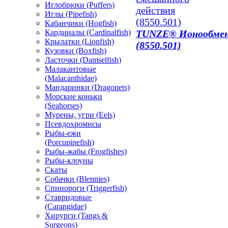
Иглобрюхи (Puffers)
Иглы (Pipefish)
Кабанчики (Hogfish)
Кардиналы (Cardinalfish)
TUNZE® Ионообмен
Крылатки (Lionfish)
(8550.501)
Кузовки (Boxfish)
Ласточки (Damselfish)
Малакантовые
(Malacanthidae)
Мандаринки (Dragonets)
Морские коньки
(Seahorses)
Мурены, угри (Eels)
Псевдохромисы
Рыбы-ежи
(Porcupinefish)
Рыбы-жабы (Frogfishes)
Рыбы-клоуны
Скаты
Собачки (Blennies)
Спинороги (Triggerfish)
Ставридовые
(Carangidae)
Хирурги (Tangs &
Surgeons)