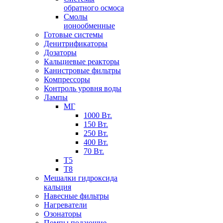
обратного осмоса
Смолы
ионообменные
Готовые системы
Денитрификаторы
Дозаторы
Кальциевые реакторы
Канистровые фильтры
Компрессоры
Контроль уровня воды
Лампы
МГ
1000 Вт.
150 Вт.
250 Вт.
400 Вт.
70 Вт.
Т5
Т8
Мешалки гидроксида
кальция
Навесные фильтры
Нагреватели
Озонаторы
Помпы подающие