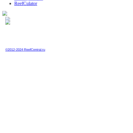
ReefCulator
Полная или частичная публикация любых материалов данного сайта в интернете
возможна только при получении письменного разрешения администрации сайта.
Полная или частичная публикация любых материалов данного сайта в любых
других СМИ возможна только по специальной договоренности с администрацией.
©2012-2024 ReefCentral.ru