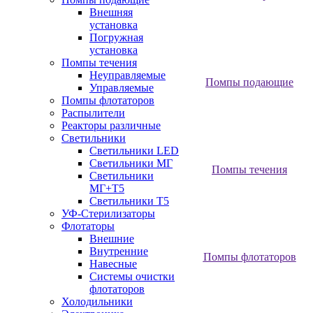
Внешняя
установка
Погружная
установка
Помпы течения
Неуправляемые
Помпы подающие
Управляемые
Помпы флотаторов
Распылители
Реакторы различные
Светильники
Светильники LED
Светильники МГ
Помпы течения
Светильники
МГ+T5
Светильники Т5
УФ-Стерилизаторы
Флотаторы
Внешние
Внутренние
Помпы флотаторов
Навесные
Системы очистки
флотаторов
Холодильники