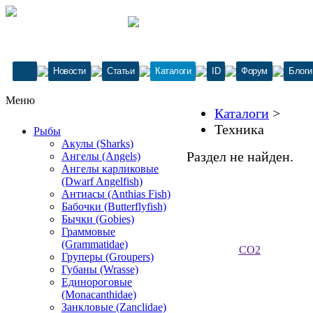
Новости
Статьи
Каталоги
ID
Форум
Блоги
Меню
Каталоги
>
Техника
Рыбы
Акулы (Sharks)
Раздел не найден.
Ангелы (Angels)
Ангелы карликовые
(Dwarf Angelfish)
Антиасы (Anthias Fish)
Бабочки (Butterflyfish)
Бычки (Gobies)
Граммовые
(Grammatidae)
CO2
Груперы (Groupers)
Губаны (Wrasse)
Единороговые
(Monacanthidae)
Занкловые (Zanclidae)