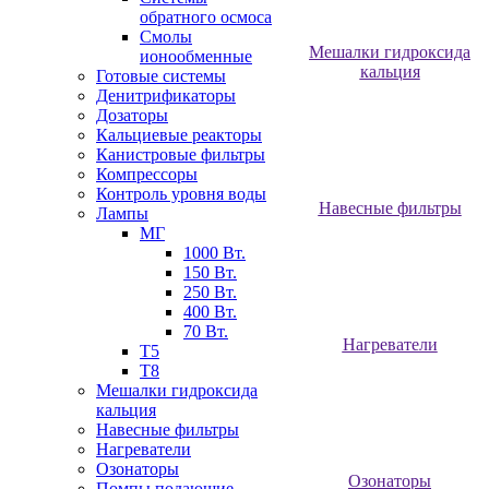
обратного осмоса
Смолы
Мешалки гидроксида
ионообменные
кальция
Готовые системы
Денитрификаторы
Дозаторы
Кальциевые реакторы
Канистровые фильтры
Компрессоры
Контроль уровня воды
Навесные фильтры
Лампы
МГ
1000 Вт.
150 Вт.
250 Вт.
400 Вт.
70 Вт.
Нагреватели
Т5
Т8
Мешалки гидроксида
кальция
Навесные фильтры
Нагреватели
Озонаторы
Озонаторы
Помпы подающие