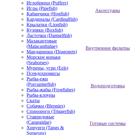
Иглобрюхи (Puffers)
Иглы (Pipefish)
Аксессуары
Кабанчики (Hogfish)
Кардиналы (Cardinalfish)
Крылатки (Lionfish)
Кузовки (Boxfish)
Ласточки (Damselfish)
Малакантовые
(Malacanthidae)
Внутренние фильтры
Мандаринки (Dragonets)
Морские коньки
(Seahorses)
Мурены, угри (Eels)
Псевдохромисы
Рыбы-ежи
(Porcupinefish)
Водоподготовка
Рыбы-жабы (Frogfishes)
Рыбы-клоуны
Скаты
Собачки (Blennies)
Спинороги (Triggerfish)
Ставридовые
(Carangidae)
Готовые системы
Хирурги (Tangs &
Surgeons)