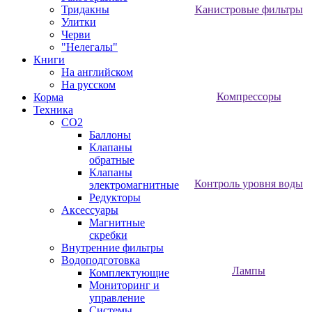
Тридакны
Канистровые фильтры
Улитки
Черви
"Нелегалы"
Книги
На английском
На русском
Компрессоры
Корма
Техника
CO2
Баллоны
Клапаны
обратные
Клапаны
Контроль уровня воды
электромагнитные
Редукторы
Аксессуары
Магнитные
скребки
Внутренние фильтры
Водоподготовка
Лампы
Комплектующие
Мониторинг и
управление
Системы