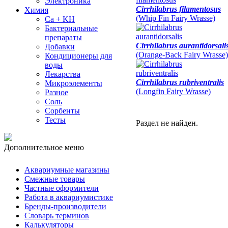
Электроника
Cirrhilabrus filamentosus
Химия
(Whip Fin Fairy Wrasse)
Ca + KH
Бактериальные
препараты
Cirrhilabrus aurantidorsali
Добавки
(Orange-Back Fairy Wrasse)
Кондиционеры для
воды
Лекарства
Cirrhilabrus rubriventralis
Микроэлементы
(Longfin Fairy Wrasse)
Разное
Соль
Сорбенты
Тесты
Раздел не найден.
Дополнительное меню
Аквариумные магазины
Смежные товары
Частные оформители
Работа в аквариумистике
Бренды-производители
Словарь терминов
Калькуляторы