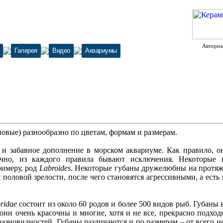
Авториз
Галерея
Видео
Аквариумы
овые) разнообразно по цветам, формам и размерам.
 и забавное дополнение в морском аквариуме. Как правило, о
ечно, из каждого правила бывают исключения. Некоторые
римеру, род
Labroides
. Некоторые губаны дружелюбны на протяж
половой зрелости, после чего становятся агрессивными, а есть
ridae
состоит из около 60 родов и более 500 видов рыб. Губаны 
они очень красочны и многие, хотя и не все, прекрасно подход
азновидностей. Губаны различаются и по размерам – от всего не