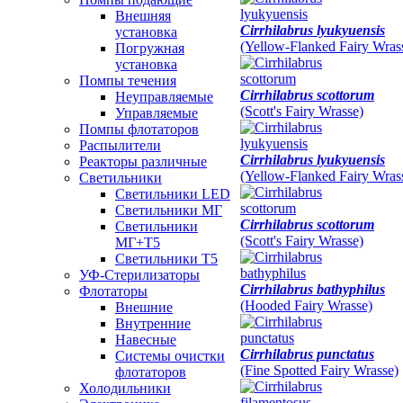
Внешняя
Cirrhilabrus lyukyuensis
установка
(Yellow-Flanked Fairy Wras
Погружная
установка
Помпы течения
Cirrhilabrus scottorum
Неуправляемые
(Scott's Fairy Wrasse)
Управляемые
Помпы флотаторов
Распылители
Cirrhilabrus lyukyuensis
Реакторы различные
(Yellow-Flanked Fairy Wras
Светильники
Светильники LED
Светильники МГ
Cirrhilabrus scottorum
Светильники
(Scott's Fairy Wrasse)
МГ+T5
Светильники Т5
УФ-Стерилизаторы
Cirrhilabrus bathyphilus
Флотаторы
(Hooded Fairy Wrasse)
Внешние
Внутренние
Навесные
Cirrhilabrus punctatus
Системы очистки
(Fine Spotted Fairy Wrasse)
флотаторов
Холодильники