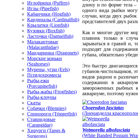
Иглобрюхи (Puffers)
длину и по форме тела –
Иглы (Pipefish)
одного вида рыбки могу
Кабанчики (Hogfish)
случаи, когда двух рыбок
Кардиналы (Cardinalfish)
представителей двух разл
Крылатки (Lionfish)
Кузовки (Boxfish)
Как и многие другие мо
Ласточки (Damselfish)
плавник только в случ
Малакантовые
зарываться в гравий и, 
(Malacanthidae)
подходят для содержания
Мандаринки (Dragonets)
губана, обязательно убеди
Морские коньки
(Seahorses)
Это быстро двигающиеся 
Мурены, угри (Eels)
губанов-чистильщиков, эт
Псевдохромисы
видов рацион и различае
Рыбы-ежи
содержании в аквариум
(Porcupinefish)
замороженных рыбных к
Рыбы-жабы (Frogfishes)
аквариуме, поэтому нужно
Рыбы-клоуны
Скаты
Choerodon fasciatus
Собачки (Blennies)
(Лиенарделла краснополосая
Спинороги (Triggerfish)
Ставридовые
(Carangidae)
Wetmorella albofasciata
Хирурги (Tangs &
(White Banded Possum Wra
Surgeons)