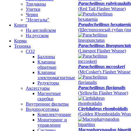
Paracheilinus rubricaudali
Тридакны
(Red Tail Flasher Wrasse)
Улитки
Черви
"Нелегалы"
Pseudocheilinus hexataeni
Книги
(Шестиполосый губан (пи
На английском
На русском
Корма
Paracheilinus lineopunctat
Техника
(Linespot Flasher Wrasse)
CO2
Баллоны
Клапаны
Paracheilinus mccoskeri
обратные
(McCosker's Flasher Wrasse
Клапаны
электромагнитные
Редукторы
Paracheilinus flavianalis
Аксессуары
(Yellowfin Flasher Wrasse)
Магнитные
скребки
Внутренние фильтры
Cirrhilabrus rhomboidalis
Водоподготовка
(Golden Rhomboidalis Wras
Комплектующие
Мониторинг и
управление
Macropharyngodon biparti
Системы