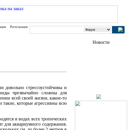
ация
Регистрация
ни довольно стрессоустойчивы и
 виды чрезвычайно сложны для
ении всей своей жизни, какие-то
 и такие, которые агрессивны всю
водятся в водах всех тропических
ят для аквариумного содержания.
скольких см. до более 2 метров в