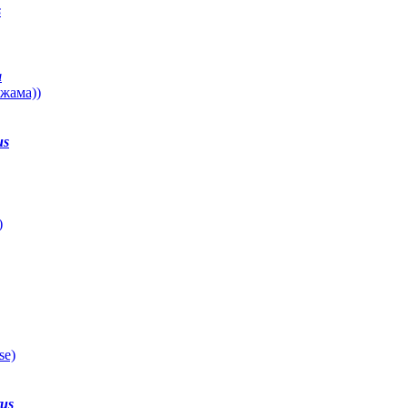
s
a
жама))
us
)
se)
tus