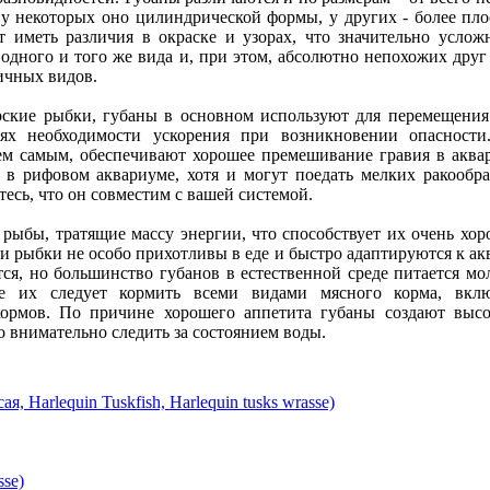
 у некоторых оно цилиндрической формы, у других - более пло
т иметь различия в окраске и узорах, что значительно усло
 одного и того же вида и, при этом, абсолютно непохожих друг
ичных видов.
рские рыбки, губаны в основном используют для перемещения
аях необходимости ускорения при возникновении опасност
тем самым, обеспечивают хорошее премешивание гравия в аква
 в рифовом аквариуме, хотя и могут поедать мелких ракообраз
тесь, что он совместим с вашей системой.
рыбы, тратящие массу энергии, что способствует их очень хор
и рыбки не особо прихотливы в еде и быстро адаптируются к ак
тся, но большинство губанов в естественной среде питается м
е их следует кормить всеми видами мясного корма, вкл
ормов. По причине хорошего аппетита губаны создают высо
 внимательно следить за состоянием воды.
, Harlequin Tuskfish, Harlequin tusks wrasse)
sse)