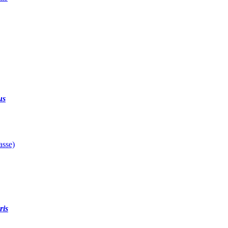
us
asse)
ris