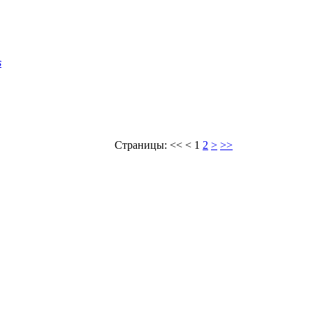
s
Страницы:
<<
<
1
2
>
>>