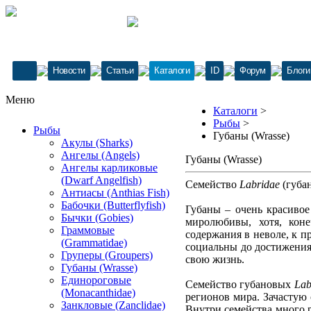
Новости
Статьи
Каталоги
ID
Форум
Блоги
Меню
Каталоги
>
Рыбы
>
Рыбы
Губаны (Wrasse)
Акулы (Sharks)
Ангелы (Angels)
Губаны (Wrasse)
Ангелы карликовые
(Dwarf Angelfish)
Семейство
Labridae
(губан
Антиасы (Anthias Fish)
Бабочки (Butterflyfish)
Губаны – очень красивое
Бычки (Gobies)
миролюбивы, хотя, кон
Граммовые
содержания в неволе, к п
(Grammatidae)
социальны до достижения 
Груперы (Groupers)
свою жизнь.
Губаны (Wrasse)
Единороговые
Семейство губановых
Lab
(Monacanthidae)
регионов мира. Зачастую 
Занкловые (Zanclidae)
Внутри семейства много р