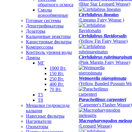
(Blue Star Leopard Wrasse)
обратного осмоса
Смолы
Cirrhilabrus lineatus
ионообменные
(Lineatus Fairy Wrasse )
Готовые системы
Денитрификаторы
Дозаторы
Cirrhilabrus flavidorsalis
Кальциевые реакторы
(Yellow Fin Fairy Wrasse)
Канистровые фильтры
Компрессоры
Контроль уровня воды
Cirrhilabrus rubrimarginat
Лампы
(Pink Margin Fairy Wrasse)
МГ
1000 Вт.
150 Вт.
Wetmorella nigropinnata
250 Вт.
(Yellow Banded Possum Wr
400 Вт.
70 Вт.
Т5
Paracheilinus carpenteri
Т8
(Carpenter's Flasher Wrasse)
Мешалки гидроксида
кальция
Навесные фильтры
Macropharyngodon meleag
Нагреватели
(Leopard Wrasse)
Озонаторы
Помпы подающие