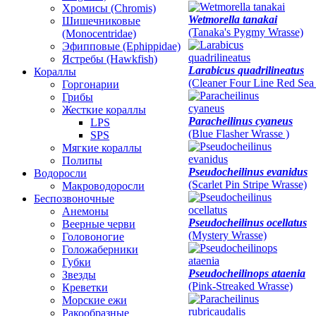
Хромисы (Chromis)
Wetmorella tanakai
Шишечниковые
(Tanaka's Pygmy Wrasse)
(Monocentridae)
Эфипповые (Ephippidae)
Ястребы (Hawkfish)
Larabicus quadrilineatus
Кораллы
(Cleaner Four Line Red Sea
Горгонарии
Грибы
Жесткие кораллы
Paracheilinus cyaneus
LPS
(Blue Flasher Wrasse )
SPS
Мягкие кораллы
Полипы
Pseudocheilinus evanidus
Водоросли
(Scarlet Pin Stripe Wrasse)
Макроводоросли
Беспозвоночные
Анемоны
Pseudocheilinus ocellatus
Веерные черви
(Mystery Wrasse)
Головоногие
Голожаберники
Губки
Pseudocheilinops ataenia
Звезды
(Pink-Streaked Wrasse)
Креветки
Морские ежи
Ракообразные