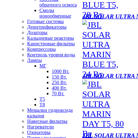
обратного осмоса
Смолы
JBL SOLAR ULTRA 
ионообменные
Готовые системы
Денитрификаторы
Дозаторы
Кальциевые реакторы
Канистровые фильтры
Компрессоры
Контроль уровня воды
Лампы
МГ
1000 Вт.
JBL SOLAR ULTRA 
150 Вт.
250 Вт.
400 Вт.
70 Вт.
Т5
Т8
Мешалки гидроксида
кальция
Навесные фильтры
Нагреватели
Озонаторы
JBL SOLAR ULTRA 
Помпы подающие