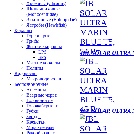
Хромисы (Chromis)
Шишечниковые
(Monocentridae)
Эфипповые (Ephippidae)
Ястребы (Hawkfish)
Кораллы
Горгонарии
Грибы
Жесткие кораллы
LPS
JBL SOLAR ULTRA 
SPS
Мягкие кораллы
Полипы
Водоросли
Макроводоросли
Беспозвоночные
Анемоны
Веерные черви
Головоногие
Голожаберники
JBL SOLAR ULTRA 
Губки
Звезды
Креветки
Морские ежи
Ракообразные