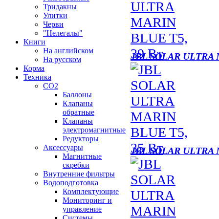
Тридакны
Улитки
Черви
"Нелегалы"
Книги
На английском
JBL SOLAR ULTRA 
На русском
Корма
Техника
CO2
Баллоны
Клапаны
обратные
Клапаны
электромагнитные
Редукторы
Аксессуары
JBL SOLAR ULTRA 
Магнитные
скребки
Внутренние фильтры
Водоподготовка
Комплектующие
Мониторинг и
управление
Системы