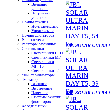
Внешняя
установка
Погружная
установка
Помпы течения
Неуправляемые
Управляемые
Помпы флотаторов
Распылители
Реакторы различные
JBL SOLAR ULTRA 
Светильники
Светильники LED
Светильники МГ
Светильники
МГ+T5
Светильники Т5
УФ-Стерилизаторы
Флотаторы
Внешние
Внутренние
JBL SOLAR ULTRA 
Навесные
Системы очистки
флотаторов
Холодильники