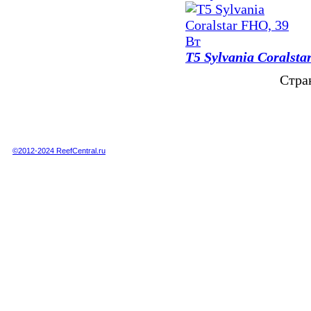
T5 Sylvania Coralst
Стра
Полная или частичная публикация любых материалов данного сайта в интернете
возможна только при получении письменного разрешения администрации сайта.
Полная или частичная публикация любых материалов данного сайта в любых
других СМИ возможна только по специальной договоренности с администрацией.
©2012-2024 ReefCentral.ru