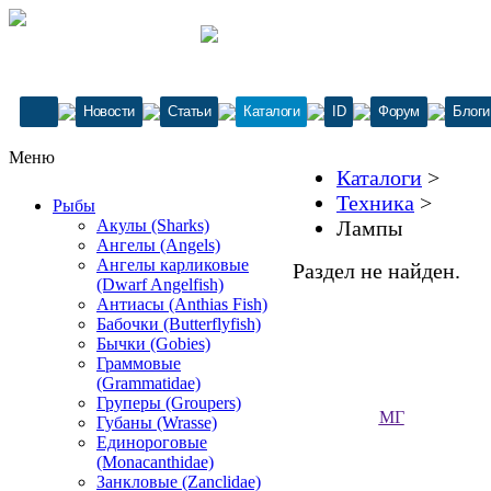
Новости
Статьи
Каталоги
ID
Форум
Блоги
Меню
Каталоги
>
Техника
>
Рыбы
Акулы (Sharks)
Лампы
Ангелы (Angels)
Ангелы карликовые
Раздел не найден.
(Dwarf Angelfish)
Антиасы (Anthias Fish)
Бабочки (Butterflyfish)
Бычки (Gobies)
Граммовые
(Grammatidae)
Груперы (Groupers)
МГ
Губаны (Wrasse)
Единороговые
(Monacanthidae)
Занкловые (Zanclidae)