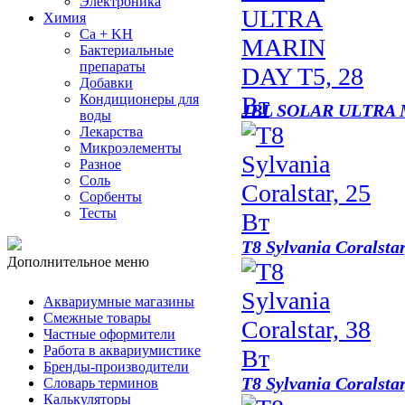
Электроника
Химия
Ca + KH
Бактериальные
препараты
Добавки
Кондиционеры для
JBL SOLAR ULTRA 
воды
Лекарства
Микроэлементы
Разное
Соль
Сорбенты
Тесты
T8 Sylvania Coralsta
Дополнительное меню
Аквариумные магазины
Смежные товары
Частные оформители
Работа в аквариумистике
Бренды-производители
T8 Sylvania Coralsta
Словарь терминов
Калькуляторы