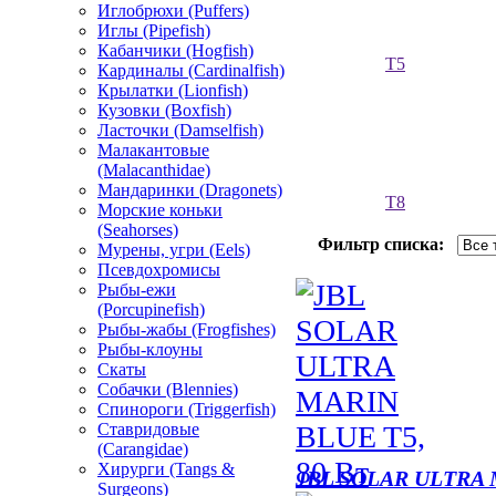
Иглобрюхи (Puffers)
Иглы (Pipefish)
Кабанчики (Hogfish)
Т5
Кардиналы (Cardinalfish)
Крылатки (Lionfish)
Кузовки (Boxfish)
Ласточки (Damselfish)
Малакантовые
(Malacanthidae)
Мандаринки (Dragonets)
Т8
Морские коньки
(Seahorses)
Фильтр списка:
Мурены, угри (Eels)
Псевдохромисы
Рыбы-ежи
(Porcupinefish)
Рыбы-жабы (Frogfishes)
Рыбы-клоуны
Скаты
Собачки (Blennies)
Спинороги (Triggerfish)
Ставридовые
(Carangidae)
Хирурги (Tangs &
JBL SOLAR ULTRA 
Surgeons)