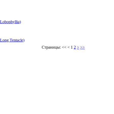
Lobophyllia)
 Long Tentacle)
Страницы:
<<
<
1
2
>
>>