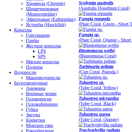
Scolymia australis
Хромисы (Chromis)
(Australis Doughnut Coral)
Шишечниковые
(Monocentridae)
Fungia repanda
Эфипповые (Ephippidae)
(Plate Coral, Green - Short 
Ястребы (Hawkfish)
Кораллы
Fungia sp.
Горгонарии
(Plate Coral, Orange - Short
Грибы
Жесткие кораллы
Blastomussa wellsi
LPS
(Blastomussa Coral)
SPS
Мягкие кораллы
Turbinaria peltata
Полипы
(Cup Coral, Pagoda )
Водоросли
Макроводоросли
Tubastrea sp.
Беспозвоночные
(Tube Coral, Yellow)
Анемоны
Веерные черви
Tubastrea micrantha
Головоногие
(Tube Coral, Black)
Голожаберники
Губки
Tubastrea aurea
Звезды
(Tube Coral, Orange)
Креветки
Морские ежи
Trachyphyllia radiata
Ракообразные