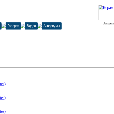
Авториз
Галерея
Видео
Аквариумы
tes)
tes)
tes)