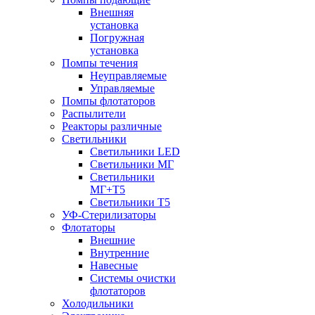
Внешняя
установка
Погружная
установка
Помпы течения
Неуправляемые
Управляемые
Помпы флотаторов
Распылители
Реакторы различные
Светильники
Светильники LED
Светильники МГ
Светильники
МГ+T5
Светильники Т5
УФ-Стерилизаторы
Флотаторы
Внешние
Внутренние
Навесные
Системы очистки
флотаторов
Холодильники