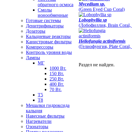
Mycedium sp.
обратного осмоса
(Green Eyed Cup Coral)
Смолы
ионообменные
Lobophyllia sp
Готовые системы
(Лобофиллия, Brain Coral, 
Денитрификаторы
Дозаторы
Кальциевые реакторы
Heliofungia actiniformis
Канистровые фильтры
(Гелиофунгия, Plate Coral,
Компрессоры
Контроль уровня воды
Лампы
МГ
Раздел не найден.
1000 Вт.
150 Вт.
250 Вт.
400 Вт.
70 Вт.
Т5
Т8
Мешалки гидроксида
кальция
Навесные фильтры
Нагреватели
Озонаторы
Помпы подающие