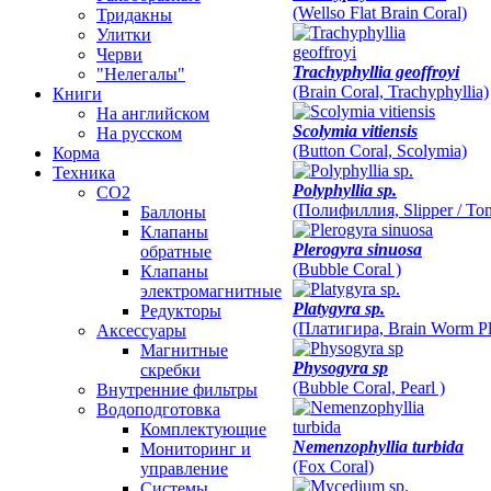
(Wellso Flat Brain Coral)
Тридакны
Улитки
Черви
Trachyphyllia geoffroyi
"Нелегалы"
(Brain Coral, Trachyphyllia)
Книги
На английском
Scolymia vitiensis
На русском
(Button Coral, Scolymia)
Корма
Техника
Polyphyllia sp.
CO2
(Полифиллия, Slipper / Ton
Баллоны
Клапаны
Plerogyra sinuosa
обратные
(Bubble Coral )
Клапаны
электромагнитные
Platygyra sp.
Редукторы
(Платигира, Brain Worm Pl
Аксессуары
Магнитные
Physogyra sp
скребки
(Bubble Coral, Pearl )
Внутренние фильтры
Водоподготовка
Комплектующие
Nemenzophyllia turbida
Мониторинг и
(Fox Coral)
управление
Системы