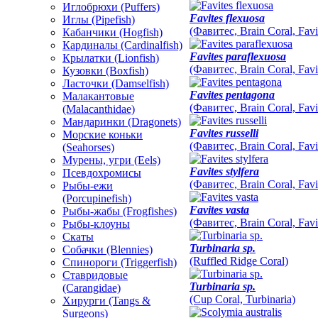
Иглобрюхи (Puffers)
Favites flexuosa
Иглы (Pipefish)
(Фавитес, Brain Coral, Favi
Кабанчики (Hogfish)
Кардиналы (Cardinalfish)
Favites paraflexuosa
Крылатки (Lionfish)
(Фавитес, Brain Coral, Favi
Кузовки (Boxfish)
Ласточки (Damselfish)
Favites pentagona
Малакантовые
(Фавитес, Brain Coral, Favi
(Malacanthidae)
Мандаринки (Dragonets)
Favites russelli
Морские коньки
(Фавитес, Brain Coral, Favi
(Seahorses)
Мурены, угри (Eels)
Favites stylfera
Псевдохромисы
(Фавитес, Brain Coral, Favi
Рыбы-ежи
(Porcupinefish)
Favites vasta
Рыбы-жабы (Frogfishes)
(Фавитес, Brain Coral, Favi
Рыбы-клоуны
Скаты
Turbinaria sp.
Собачки (Blennies)
(Ruffled Ridge Coral)
Спинороги (Triggerfish)
Ставридовые
Turbinaria sp.
(Carangidae)
(Cup Coral, Turbinaria)
Хирурги (Tangs &
Surgeons)