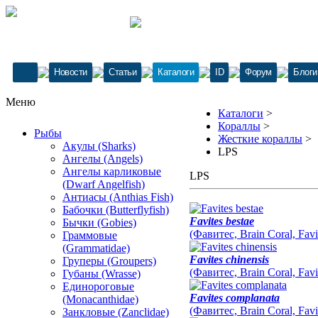
Новости
Статьи
Каталоги
ID
Форум
Блоги
Меню
Каталоги
>
Кораллы
>
Рыбы
Жесткие кораллы
>
Акулы (Sharks)
LPS
Ангелы (Angels)
Ангелы карликовые
LPS
(Dwarf Angelfish)
Антиасы (Anthias Fish)
Бабочки (Butterflyfish)
Favites bestae
Бычки (Gobies)
(Фавитес, Brain Coral, Favi
Граммовые
(Grammatidae)
Favites chinensis
Груперы (Groupers)
(Фавитес, Brain Coral, Favi
Губаны (Wrasse)
Единороговые
Favites complanata
(Monacanthidae)
(Фавитес, Brain Coral, Favi
Занкловые (Zanclidae)