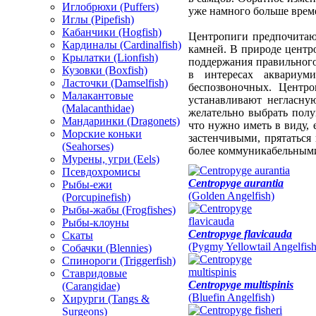
Иглобрюхи (Puffers)
уже намного больше време
Иглы (Pipefish)
Кабанчики (Hogfish)
Центропиги предпочитаю
Кардиналы (Cardinalfish)
камней. В природе цент
Крылатки (Lionfish)
поддержания правильного
Кузовки (Boxfish)
в интересах аквариум
Ласточки (Damselfish)
беспозвоночных. Центр
Малакантовые
устанавливают негласну
(Malacanthidae)
желательно выбрать полу
Мандаринки (Dragonets)
что нужно иметь в виду, 
Морские коньки
застенчивыми, прятаться 
(Seahorses)
более коммуникабельными 
Мурены, угри (Eels)
Псевдохромисы
Centropyge aurantia
Рыбы-ежи
(Golden Angelfish)
(Porcupinefish)
Рыбы-жабы (Frogfishes)
Рыбы-клоуны
Centropyge flavicauda
Скаты
(Pygmy Yellowtail Angelfish
Собачки (Blennies)
Спинороги (Triggerfish)
Ставридовые
Centropyge multispinis
(Carangidae)
(Bluefin Angelfish)
Хирурги (Tangs &
Surgeons)