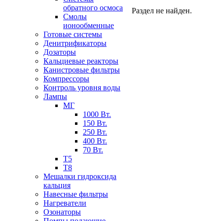
обратного осмоса
Раздел не найден.
Смолы
ионообменные
Готовые системы
Денитрификаторы
Дозаторы
Кальциевые реакторы
Канистровые фильтры
Компрессоры
Контроль уровня воды
Лампы
МГ
1000 Вт.
150 Вт.
250 Вт.
400 Вт.
70 Вт.
Т5
Т8
Мешалки гидроксида
кальция
Навесные фильтры
Нагреватели
Озонаторы
Помпы подающие