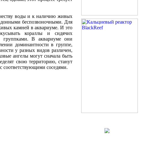
ачеству воды и к наличию живых
и донными беспозвоночными. Для
ивых камней в аквариуме. И это
бкусывать кораллы и сидячих
и группками. В аквариуме они
лении доминантности в группе,
вности у разных видов различен,
ковые ангелы могут сначала быть
ределят свою территорию, станут
 с соответствующими соседями.