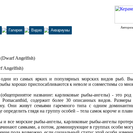
Авториз
Галерея
Видео
Аквариумы
Dwarf Angelfish)
 Angelfish)
дни из самых ярких и популярных морских видов рыб. Вы
и рыбы хорошо приспосабливаются к неволе и совместимы со мн
 (общепринятое название: карликовые рыбы-ангелы) - это род 
 Pomacanthid, содержит более 30 описанных видов. Размеры 
ну. Они живут семьями гаремного типа с одним доминант
 определить глядя на группу особей – тела самок короче и плав
 и все морские рыбы-ангелы, карликовые рыбы-ангелы протеро
ачинают самками, а потом, доминирующие в группах особи могу
ение пола возможно, если социальный статус этой особи изменит