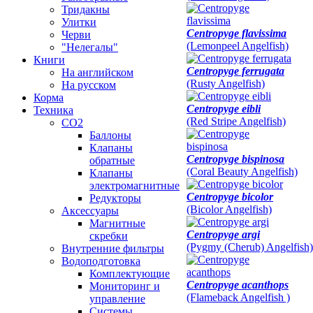
Тридакны
Улитки
Centropyge flavissima
Черви
(Lemonpeel Angelfish)
"Нелегалы"
Книги
Centropyge ferrugata
На английском
(Rusty Angelfish)
На русском
Корма
Centropyge eibli
Техника
(Red Stripe Angelfish)
CO2
Баллоны
Клапаны
Centropyge bispinosa
обратные
(Coral Beauty Angelfish)
Клапаны
электромагнитные
Centropyge bicolor
Редукторы
(Bicolor Angelfish)
Аксессуары
Магнитные
Centropyge argi
скребки
(Pygmy (Cherub) Angelfish)
Внутренние фильтры
Водоподготовка
Комплектующие
Centropyge acanthops
Мониторинг и
(Flameback Angelfish )
управление
Системы