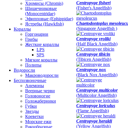
Centropyge fisheri
Хромисы (Chromis)
(Fisher's Angelfish)
Шишечниковые
(Monocentridae)
Эфипповые (Ephippidae)
Chaetodontoplus mesoleuc
Ястребы (Hawkfish)
(Singapore Angelfish )
Кораллы
Горгонарии
Centropyge vroliki
Грибы
(Half Black Angelfish)
Жесткие кораллы
LPS
Centropyge tibicin
SPS
(Tibicen Angelfish)
Мягкие кораллы
Полипы
Centropyge nox
Водоросли
(Black Nox Angelfish)
Макроводоросли
Беспозвоночные
Анемоны
Centropyge multicolor
Веерные черви
(Multicolor Angelfish)
Головоногие
Голожаберники
Centropyge loriculus
Губки
(Flame Angelfish)
Звезды
Креветки
Centropyge heraldi
Морские ежи
(Yellow Angelfish)
Ракообразные