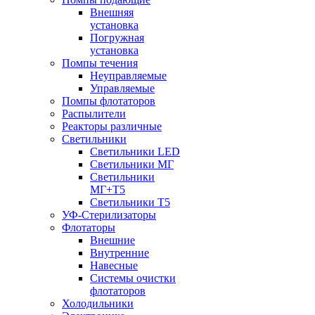
Внешняя
установка
Погружная
установка
Помпы течения
Неуправляемые
Управляемые
Помпы флотаторов
Распылители
Реакторы различные
Светильники
Светильники LED
Светильники МГ
Светильники
МГ+T5
Светильники Т5
УФ-Стерилизаторы
Флотаторы
Внешние
Внутренние
Навесные
Системы очистки
флотаторов
Холодильники