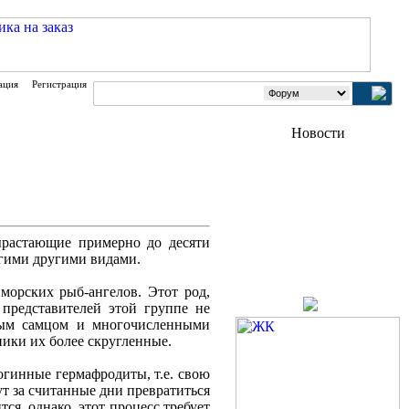
ация
Регистрация
растающие примерно до десяти
огими другими видами.
морских рыб-ангелов. Этот род,
представителей этой группе не
ным самцом и многочисленными
ники их более скругленные.
гинные гермафродиты, т.е. свою
т за считанные дни превратиться
ся, однако, этот процесс требует