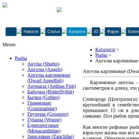
Новости
Статьи
Каталоги
ID
Форум
Блоги
Меню
Каталоги
>
Рыбы
>
Рыбы
Ангелы карликовые (
Акулы (Sharks)
Ангелы (Angels)
Ангелы карликовые (Dwarf
Ангелы карликовые
(Dwarf Angelfish)
Карликовые ангелы - о
Антиасы (Anthias Fish)
сантиметров в длину, эт
Бабочки (Butterflyfish)
Бычки (Gobies)
Centropyge (Центропиги)
Граммовые
крупнейший в семействе
(Grammatidae)
превышают 15 см в дли
Груперы (Groupers)
самками. Пол рыбок проще
Губаны (Wrasse)
Единороговые
Как многие рифовые рыбы
(Monacanthidae)
взрослую жизнь они все н
Занкловые (Zanclidae)
в самцов. Обратное измен