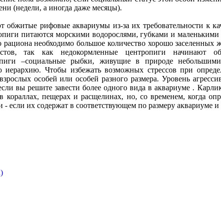
ни (недели, а иногда даже месяцы).
т обжитые рифовые аквариумы из-за их требовательности к к
ропиги питаются морскими водорослями, губками и маленьким
 рациона необходимо большое количество хорошо заселенных ж
истов, так как недокормленные центропиги начинают о
опиги –социальные рыбки, живущие в природе небольшим
ю иерархию. Чтобы избежать возможных стрессов при опреде
взрослых особей или особей разного размера. Уровень агресси
если вы решите завести более одного вида в аквариуме . Карли
в кораллах, пещерах и расщелинах, но, со временем, когда оп
- если их содержат в соответствующем по размеру аквариуме и
)