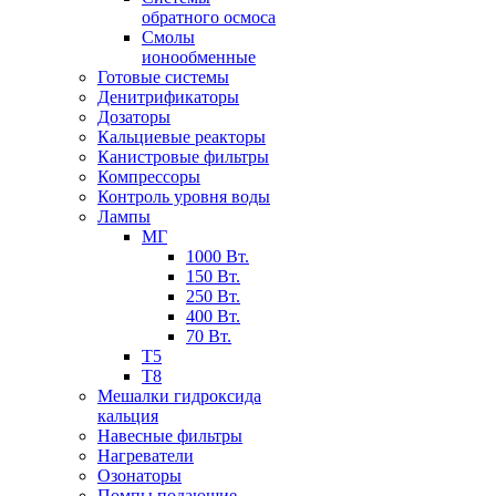
обратного осмоса
Смолы
ионообменные
Готовые системы
Денитрификаторы
Дозаторы
Кальциевые реакторы
Канистровые фильтры
Компрессоры
Контроль уровня воды
Лампы
МГ
1000 Вт.
150 Вт.
250 Вт.
400 Вт.
70 Вт.
Т5
Т8
Мешалки гидроксида
кальция
Навесные фильтры
Нагреватели
Озонаторы
Помпы подающие