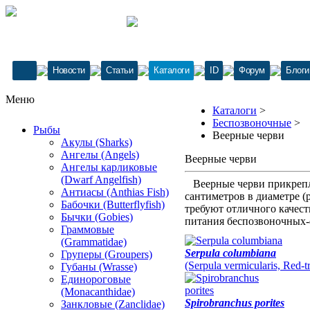
Новости
Статьи
Каталоги
ID
Форум
Блоги
Меню
Каталоги
>
Беспозвоночные
>
Рыбы
Веерные черви
Акулы (Sharks)
Ангелы (Angels)
Веерные черви
Ангелы карликовые
(Dwarf Angelfish)
Веерные черви прикрепля
Антиасы (Anthias Fish)
сантиметров в диаметре (
Бабочки (Butterflyfish)
требуют отличного качес
Бычки (Gobies)
питания беспозвоночных-
Граммовые
(Grammatidae)
Serpula columbiana
Груперы (Groupers)
(Serpula vermicularis, Red
Губаны (Wrasse)
Единороговые
(Monacanthidae)
Spirobranchus porites
Занкловые (Zanclidae)