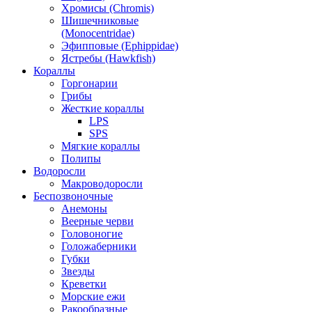
Хромисы (Chromis)
Шишечниковые
(Monocentridae)
Эфипповые (Ephippidae)
Ястребы (Hawkfish)
Кораллы
Горгонарии
Грибы
Жесткие кораллы
LPS
SPS
Мягкие кораллы
Полипы
Водоросли
Макроводоросли
Беспозвоночные
Анемоны
Веерные черви
Головоногие
Голожаберники
Губки
Звезды
Креветки
Морские ежи
Ракообразные