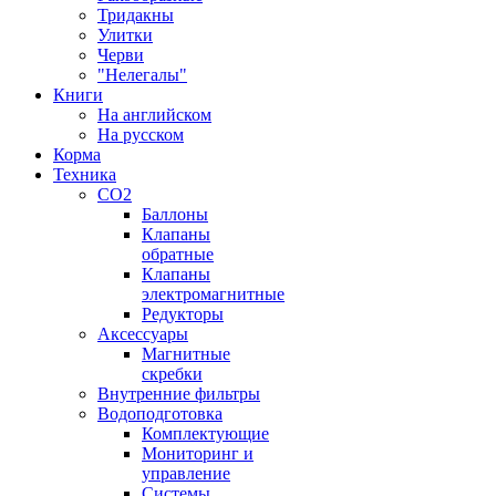
Тридакны
Улитки
Черви
"Нелегалы"
Книги
На английском
На русском
Корма
Техника
CO2
Баллоны
Клапаны
обратные
Клапаны
электромагнитные
Редукторы
Аксессуары
Магнитные
скребки
Внутренние фильтры
Водоподготовка
Комплектующие
Мониторинг и
управление
Системы