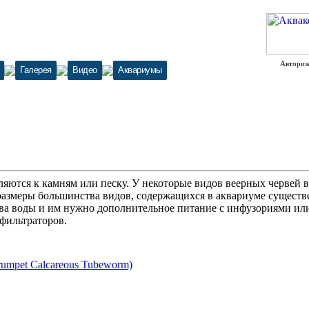
Авториз
Галерея
Видео
Аквариумы
ются к камням или песку. У некоторые видов веерных червей в
размеры большинства видов, содержащихся в аквариуме существ
тва воды и им нужно дополнительное питание с инфузориями ил
фильтраторов.
-trumpet Calcareous Tubeworm)