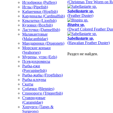
(Christmas Tree Worm on Ro
Иглобрюхи (Puffers)
Иглы (Pipefish)
Sabellastarte sp.
Кабанчики (Hogfish)
(Feather Duster)
Кардиналы (Cardinalfish)
Крылатки (Lionfish)
Bispira sp.
Кузовки (Boxfish)
(Dwarf Colored Feather Dus
Ласточки (Damselfish)
Малакантовые
Sabellastarte sp.
(Malacanthidae)
(Hawaiian Feather Duster)
Мандаринки (Dragonets)
Морские коньки
(Seahorses)
Раздел не найден.
Мурены, угри (Eels)
Псевдохромисы
Рыбы-ежи
(Porcupinefish)
Рыбы-жабы (Frogfishes)
Рыбы-клоуны
Скаты
Собачки (Blennies)
Спинороги (Triggerfish)
Ставридовые
(Carangidae)
Хирурги (Tangs &
Surgeons)