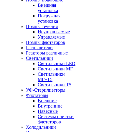
Внешняя
установка
Погружная
установка
Помпы течения
Неуправляемые
Управляемые
Помпы флотаторов
Распылители
Реакторы различные
Светильники
Светильники LED
Светильники МГ
Светильники
МГ+T5
Светильники Т5
УФ-Стерилизаторы
Флотаторы
Внешние
Внутренние
Навесные
Системы очистки
флотаторов
Холодильники