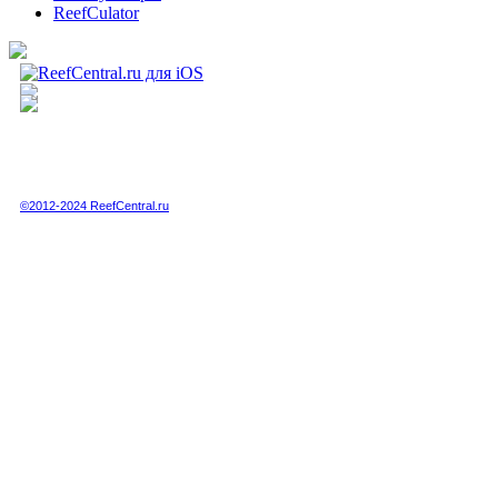
ReefCulator
Полная или частичная публикация любых материалов данного сайта в интернете
возможна только при получении письменного разрешения администрации сайта.
Полная или частичная публикация любых материалов данного сайта в любых
других СМИ возможна только по специальной договоренности с администрацией.
©2012-2024 ReefCentral.ru