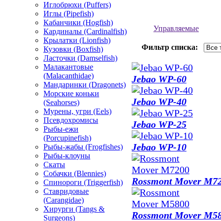
Иглобрюхи (Puffers)
Иглы (Pipefish)
Кабанчики (Hogfish)
Управляемые
Кардиналы (Cardinalfish)
Крылатки (Lionfish)
Фильтр списка:
Кузовки (Boxfish)
Ласточки (Damselfish)
Малакантовые
(Malacanthidae)
Jebao WP-60
Мандаринки (Dragonets)
Морские коньки
Jebao WP-40
(Seahorses)
Мурены, угри (Eels)
Псевдохромисы
Jebao WP-25
Рыбы-ежи
(Porcupinefish)
Jebao WP-10
Рыбы-жабы (Frogfishes)
Рыбы-клоуны
Скаты
Собачки (Blennies)
Rossmont Mover M7
Спинороги (Triggerfish)
Ставридовые
(Carangidae)
Хирурги (Tangs &
Rossmont Mover M5
Surgeons)