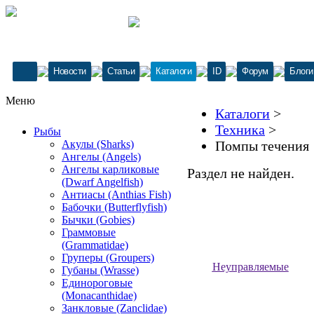
Новости
Статьи
Каталоги
ID
Форум
Блоги
Меню
Каталоги
>
Техника
>
Рыбы
Акулы (Sharks)
Помпы течения
Ангелы (Angels)
Ангелы карликовые
Раздел не найден.
(Dwarf Angelfish)
Антиасы (Anthias Fish)
Бабочки (Butterflyfish)
Бычки (Gobies)
Граммовые
(Grammatidae)
Груперы (Groupers)
Неуправляемые
Губаны (Wrasse)
Единороговые
(Monacanthidae)
Занкловые (Zanclidae)