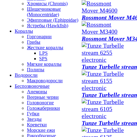
Хромисы (Chromis)
Шишечниковые
(Monocentridae)
Rossmont Mover M4
Эфипповые (Ephippidae)
Ястребы (Hawkfish)
Кораллы
Горгонарии
Rossmont Mover M3
Грибы
Жесткие кораллы
LPS
SPS
Мягкие кораллы
Tunze Turbelle strea
Полипы
Водоросли
Макроводоросли
Беспозвоночные
Анемоны
Tunze Turbelle strea
Веерные черви
Головоногие
Голожаберники
Губки
Звезды
Tunze Turbelle strea
Креветки
Морские ежи
Ракообразные