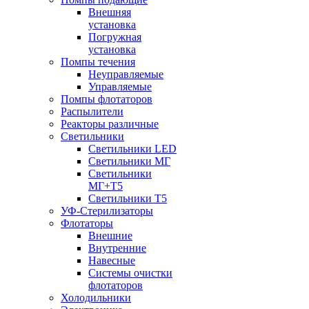
Внешняя
установка
Погружная
установка
Помпы течения
Неуправляемые
Управляемые
Помпы флотаторов
Распылители
Реакторы различные
Светильники
Светильники LED
Светильники МГ
Светильники
МГ+T5
Светильники Т5
УФ-Стерилизаторы
Флотаторы
Внешние
Внутренние
Навесные
Системы очистки
флотаторов
Холодильники