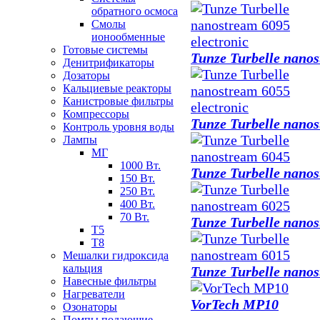
обратного осмоса
Смолы
ионообменные
Готовые системы
Tunze Turbelle nanos
Денитрификаторы
Дозаторы
Кальциевые реакторы
Канистровые фильтры
Компрессоры
Tunze Turbelle nanos
Контроль уровня воды
Лампы
МГ
1000 Вт.
Tunze Turbelle nano
150 Вт.
250 Вт.
400 Вт.
70 Вт.
Tunze Turbelle nano
Т5
Т8
Мешалки гидроксида
кальция
Tunze Turbelle nano
Навесные фильтры
Нагреватели
VorTech MP10
Озонаторы
Помпы подающие