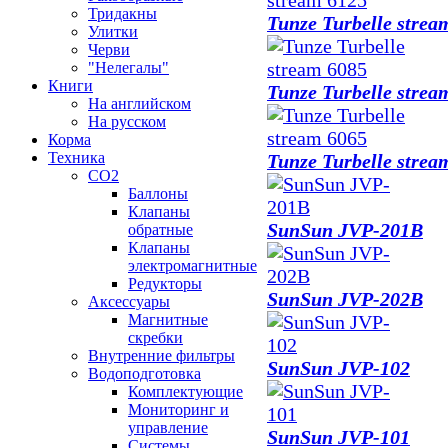
Тридакны
Tunze Turbelle strea
Улитки
Черви
"Нелегалы"
Книги
Tunze Turbelle strea
На английском
На русском
Корма
Техника
Tunze Turbelle strea
CO2
Баллоны
Клапаны
SunSun JVP-201B
обратные
Клапаны
электромагнитные
Редукторы
SunSun JVP-202В
Аксессуары
Магнитные
скребки
Внутренние фильтры
SunSun JVP-102
Водоподготовка
Комплектующие
Мониторинг и
управление
SunSun JVP-101
Системы