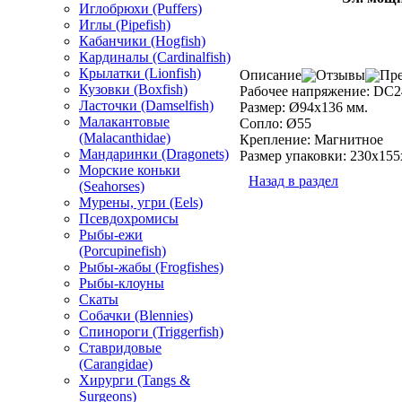
Иглобрюхи (Puffers)
Иглы (Pipefish)
Кабанчики (Hogfish)
Кардиналы (Cardinalfish)
Крылатки (Lionfish)
Описание
Отзывы
Пре
Кузовки (Boxfish)
Рабочее напряжение: DC
Ласточки (Damselfish)
Размер: Ø94x136 мм.
Малакантовые
Сопло: Ø55
(Malacanthidae)
Крепление: Магнитное
Мандаринки (Dragonets)
Размер упаковки: 230x155
Морские коньки
Назад в раздел
(Seahorses)
Мурены, угри (Eels)
Псевдохромисы
Рыбы-ежи
(Porcupinefish)
Рыбы-жабы (Frogfishes)
Рыбы-клоуны
Скаты
Собачки (Blennies)
Спинороги (Triggerfish)
Ставридовые
(Carangidae)
Хирурги (Tangs &
Surgeons)