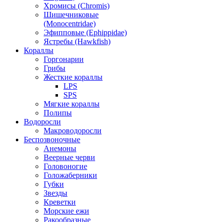
Хромисы (Chromis)
Шишечниковые
(Monocentridae)
Эфипповые (Ephippidae)
Ястребы (Hawkfish)
Кораллы
Горгонарии
Грибы
Жесткие кораллы
LPS
SPS
Мягкие кораллы
Полипы
Водоросли
Макроводоросли
Беспозвоночные
Анемоны
Веерные черви
Головоногие
Голожаберники
Губки
Звезды
Креветки
Морские ежи
Ракообразные