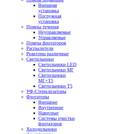
Внешняя
установка
Погружная
установка
Помпы течения
Неуправляемые
Управляемые
Помпы флотаторов
Распылители
Реакторы различные
Светильники
Светильники LED
Светильники МГ
Светильники
МГ+T5
Светильники Т5
УФ-Стерилизаторы
Флотаторы
Внешние
Внутренние
Навесные
Системы очистки
флотаторов
Холодильники