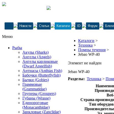
Новости
Статьи
Каталоги
ID
Форум
Блоги
Меню
Каталоги
>
Техника
>
Рыбы
Помпы течения
>
Акулы (Sharks)
Jebao WP-40
Ангелы (Angels)
Ангелы карликовые
Элемент не найден
(Dwarf Angelfish)
Антиасы (Anthias Fish)
Jebao WP-40
Бабочки (Butterflyfish)
Разделы:
Техника
>
Пом
Бычки (Gobies)
Граммовые
Наименов
(Grammatidae)
Производи
Груперы (Groupers)
Веб
Губаны (Wrasse)
Страна-производи
Единороговые
Тип оборудов
(Monacanthidae)
Производительн
Занкловые (Zanclidae)
Эл. мощн