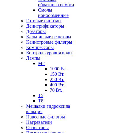
обратного осмоса
Смолы
ионообменные
Готовые системы
Денитрификаторы
Дозаторы
Кальциевые реакторы
Канистровые фильтры
Компрессоры
Контроль уровня воды
Лампы
МГ
1000 Вт.
150 Вт.
250 Вт.
400 Вт.
70 Вт.
Т5
Т8
Мешалки гидроксида
кальция
Навесные фильтры
Нагреватели
Озонаторы
Помпы подающие