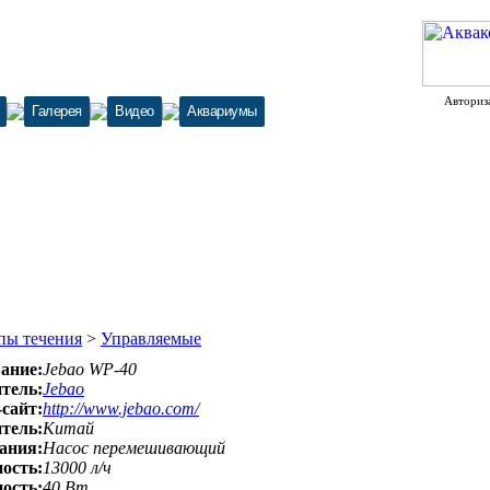
Авториз
Галерея
Видео
Аквариумы
пы течения
>
Управляемые
ание:
Jebao WP-40
тель:
Jebao
-сайт:
http://www.jebao.com/
тель:
Китай
ания:
Насос перемешивающий
ость:
13000 л/ч
ость:
40 Вт.