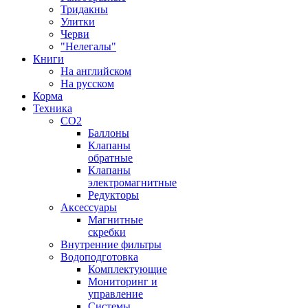
Тридакны
Улитки
Черви
"Нелегалы"
Книги
На английском
На русском
Корма
Техника
CO2
Баллоны
Клапаны
обратные
Клапаны
электромагнитные
Редукторы
Аксессуары
Магнитные
скребки
Внутренние фильтры
Водоподготовка
Комплектующие
Мониторинг и
управление
Системы