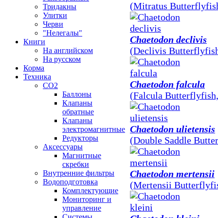
(Mitratus Butterflyfis
Тридакны
Улитки
Черви
"Нелегалы"
Chaetodon declivis
Книги
(Declivis Butterflyfis
На английском
На русском
Корма
Техника
Chaetodon falcula
CO2
Баллоны
(Falcula Butterflyfish
Клапаны
обратные
Клапаны
Chaetodon ulietensis
электромагнитные
Редукторы
(Double Saddle Butter
Аксессуары
Магнитные
скребки
Chaetodon mertensii
Внутренние фильтры
Водоподготовка
(Mertensii Butterflyfi
Комплектующие
Мониторинг и
управление
Системы