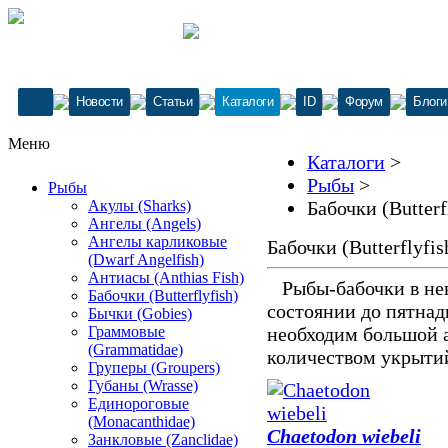
Новости
Статьи
Каталоги
ID
Форум
Блоги
Меню
Каталоги
>
Рыбы
>
Рыбы
Акулы (Sharks)
Бабочки (Butterf
Ангелы (Angels)
Ангелы карликовые
Бабочки (Butterflyfis
(Dwarf Angelfish)
Антиасы (Anthias Fish)
Рыбы-бабочки в нев
Бабочки (Butterflyfish)
состоянии до пятнад
Бычки (Gobies)
Граммовые
необходим большой 
(Grammatidae)
количеством укрыти
Груперы (Groupers)
Губаны (Wrasse)
Единороговые
(Monacanthidae)
Chaetodon wiebeli
Занкловые (Zanclidae)