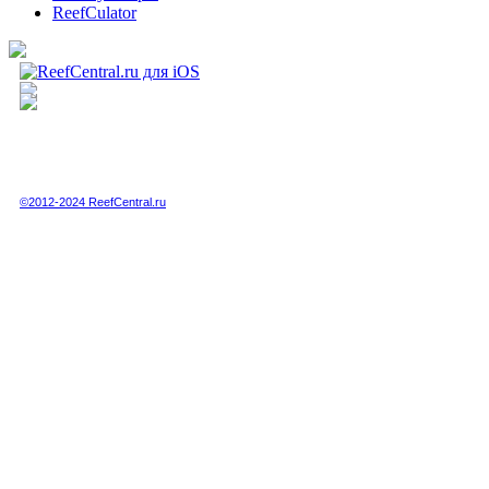
ReefCulator
Полная или частичная публикация любых материалов данного сайта в интернете
возможна только при получении письменного разрешения администрации сайта.
Полная или частичная публикация любых материалов данного сайта в любых
других СМИ возможна только по специальной договоренности с администрацией.
©2012-2024 ReefCentral.ru