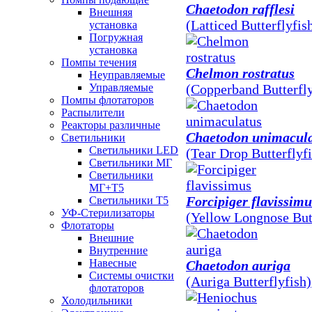
Chaetodon rafflesi
Внешняя
(Latticed Butterflyfis
установка
Погружная
установка
Помпы течения
Chelmon rostratus
Неуправляемые
Управляемые
(Copperband Butterfly
Помпы флотаторов
Распылители
Реакторы различные
Chaetodon unimacul
Светильники
Светильники LED
(Tear Drop Butterflyf
Светильники МГ
Светильники
МГ+T5
Forcipiger flavissimu
Светильники Т5
УФ-Стерилизаторы
(Yellow Longnose Butt
Флотаторы
Внешние
Внутренние
Навесные
Chaetodon auriga
Системы очистки
(Auriga Butterflyfish)
флотаторов
Холодильники