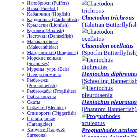
Иглобрюхи (Puffers)
Иглы (Pipefish)
Кабанчики (Hogfish)
Chaetodon trichrous
Кардиналы (Cardinalfish)
(Tahitian Butterflyfis
Крылатки (Lionfish)
Кузовки (Boxfish)
Ласточки (Damselfish)
Малакантовые
Chaetodon ocellatus
(Malacanthidae)
(Spotfin Butterflyfish
Мандаринки (Dragonets)
Морские коньки
(Seahorses)
Мурены, угри (Eels)
Heniochus diphreute
Псевдохромисы
Рыбы-ежи
(Schooling Bannerfis
(Porcupinefish)
Рыбы-жабы (Frogfishes)
Рыбы-клоуны
Heniochus pleurotae
Скаты
Собачки (Blennies)
(Phantom Bannerfish)
Спинороги (Triggerfish)
Ставридовые
(Carangidae)
Prognathodes aculea
Хирурги (Tangs &
Surgeons)