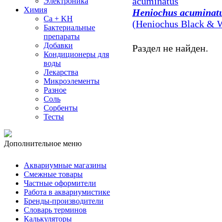
Электроника
Химия
Heniochus acuminat
Ca + KH
(Heniochus Black & W
Бактериальные
препараты
Добавки
Раздел не найден.
Кондиционеры для
воды
Лекарства
Микроэлементы
Разное
Соль
Сорбенты
Тесты
Дополнительное меню
Аквариумные магазины
Смежные товары
Частные оформители
Работа в аквариумистике
Бренды-производители
Словарь терминов
Калькуляторы