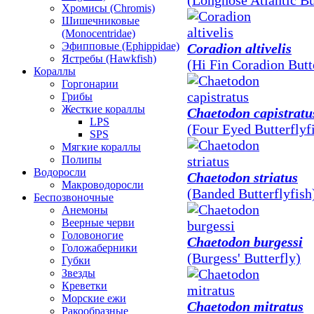
(Longnose Atlantic Bu
Хромисы (Chromis)
Шишечниковые
(Monocentridae)
Эфипповые (Ephippidae)
Coradion altivelis
Ястребы (Hawkfish)
(Hi Fin Coradion Butt
Кораллы
Горгонарии
Грибы
Жесткие кораллы
Chaetodon capistratu
LPS
(Four Eyed Butterflyf
SPS
Мягкие кораллы
Полипы
Водоросли
Chaetodon striatus
Макроводоросли
(Banded Butterflyfish
Беспозвоночные
Анемоны
Веерные черви
Головоногие
Chaetodon burgessi
Голожаберники
(Burgess' Butterfly)
Губки
Звезды
Креветки
Морские ежи
Chaetodon mitratus
Ракообразные