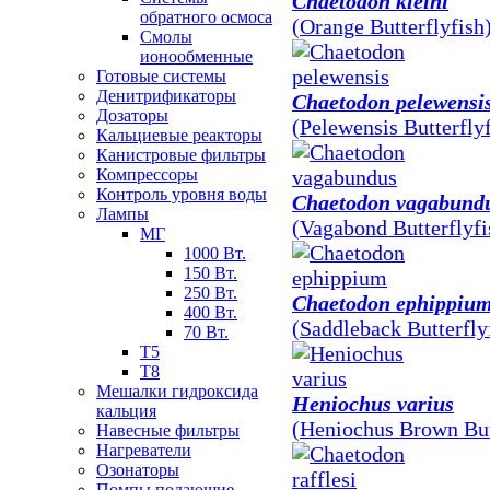
Chaetodon kleini
обратного осмоса
(Orange Butterflyfish
Смолы
ионообменные
Готовые системы
Денитрификаторы
Chaetodon pelewensi
Дозаторы
(Pelewensis Butterfly
Кальциевые реакторы
Канистровые фильтры
Компрессоры
Контроль уровня воды
Chaetodon vagabund
Лампы
(Vagabond Butterflyfi
МГ
1000 Вт.
150 Вт.
250 Вт.
Chaetodon ephippiu
400 Вт.
(Saddleback Butterfly
70 Вт.
Т5
Т8
Мешалки гидроксида
Heniochus varius
кальция
(Heniochus Brown But
Навесные фильтры
Нагреватели
Озонаторы
Помпы подающие