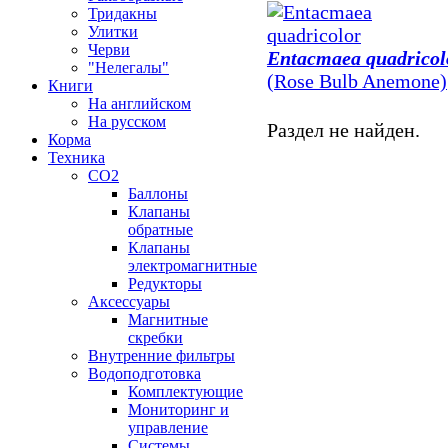
Тридакны
Улитки
Черви
Entacmaea quadricol
"Нелегалы"
(Rose Bulb Anemone)
Книги
На английском
На русском
Раздел не найден.
Корма
Техника
CO2
Баллоны
Клапаны
обратные
Клапаны
электромагнитные
Редукторы
Аксессуары
Магнитные
скребки
Внутренние фильтры
Водоподготовка
Комплектующие
Мониторинг и
управление
Системы