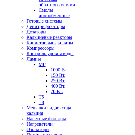
обратного осмоса
Смолы
ионообменные
Готовые системы
Денитрификаторы
Дозаторы
Кальциевые реакторы
Канистровые фильтры
Компрессоры
Контроль уровня воды
Лампы
МГ
1000 Вт.
150 Вт.
250 Вт.
400 Вт.
70 Вт.
Т5
Т8
Мешалки гидроксида
кальция
Навесные фильтры
Нагреватели
Озонаторы
Помпы подающие