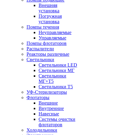
Внешняя
установка
Погружная
установка
Помпы течения
Неуправляемые
Управляемые
Помпы флотаторов
Распылители
Реакторы различные
Светильники
Светильники LED
Светильники МГ
Светильники
МГ+T5
Светильники Т5
УФ-Стерилизаторы
Флотаторы
Внешние
Внутренние
Навесные
Системы очистки
флотаторов
Холодильники