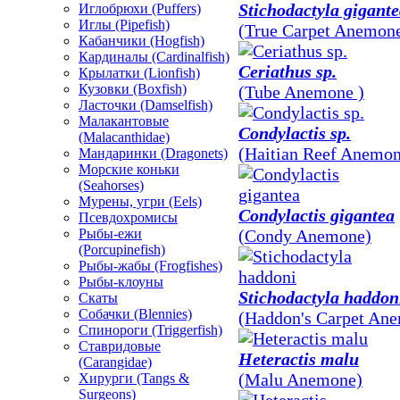
Stichodactyla gigant
Иглобрюхи (Puffers)
Иглы (Pipefish)
(True Carpet Anemon
Кабанчики (Hogfish)
Кардиналы (Cardinalfish)
Ceriathus sp.
Крылатки (Lionfish)
Кузовки (Boxfish)
(Tube Anemone )
Ласточки (Damselfish)
Малакантовые
Condylactis sp.
(Malacanthidae)
(Haitian Reef Anemon
Мандаринки (Dragonets)
Морские коньки
(Seahorses)
Мурены, угри (Eels)
Condylactis gigantea
Псевдохромисы
Рыбы-ежи
(Condy Anemone)
(Porcupinefish)
Рыбы-жабы (Frogfishes)
Рыбы-клоуны
Stichodactyla haddon
Скаты
Собачки (Blennies)
(Haddon's Carpet Ane
Спинороги (Triggerfish)
Ставридовые
Heteractis malu
(Carangidae)
(Malu Anemone)
Хирурги (Tangs &
Surgeons)