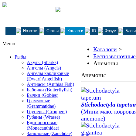
Новости
Статьи
Каталоги
ID
Форум
Блоги
Меню
Каталоги
>
Беспозвоночные
Рыбы
Акулы (Sharks)
Анемоны
Ангелы (Angels)
Ангелы карликовые
Анемоны
(Dwarf Angelfish)
Антиасы (Anthias Fish)
Бабочки (Butterflyfish)
Бычки (Gobies)
Граммовые
Stichodactyla tapetu
(Grammatidae)
(Мини макс ковровая
Груперы (Groupers)
Губаны (Wrasse)
anemone)
Единороговые
(Monacanthidae)
Занкловые (Zanclidae)