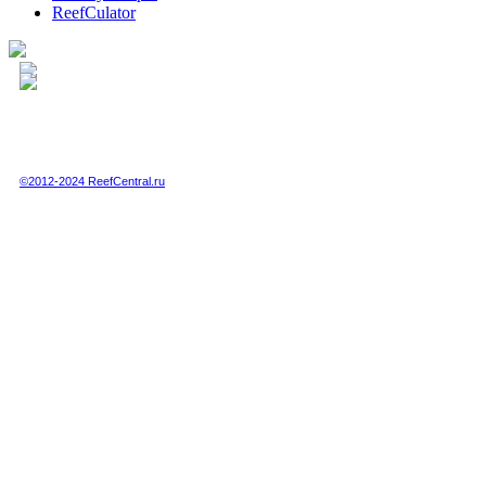
ReefCulator
Полная или частичная публикация любых материалов данного сайта в интернете
возможна только при получении письменного разрешения администрации сайта.
Полная или частичная публикация любых материалов данного сайта в любых
других СМИ возможна только по специальной договоренности с администрацией.
©2012-2024 ReefCentral.ru