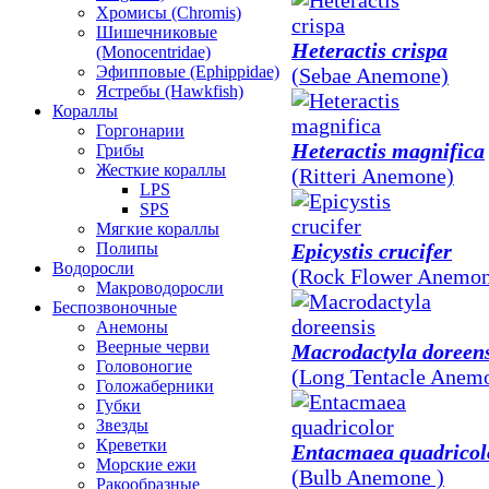
Хромисы (Chromis)
Шишечниковые
Heteractis crispa
(Monocentridae)
Эфипповые (Ephippidae)
(Sebae Anemone)
Ястребы (Hawkfish)
Кораллы
Горгонарии
Heteractis magnifica
Грибы
Жесткие кораллы
(Ritteri Anemone)
LPS
SPS
Мягкие кораллы
Полипы
Epicystis crucifer
Водоросли
(Rock Flower Anemon
Макроводоросли
Беспозвоночные
Анемоны
Веерные черви
Macrodactyla doreens
Головоногие
(Long Tentacle Anem
Голожаберники
Губки
Звезды
Креветки
Entacmaea quadricol
Морские ежи
(Bulb Anemone )
Ракообразные