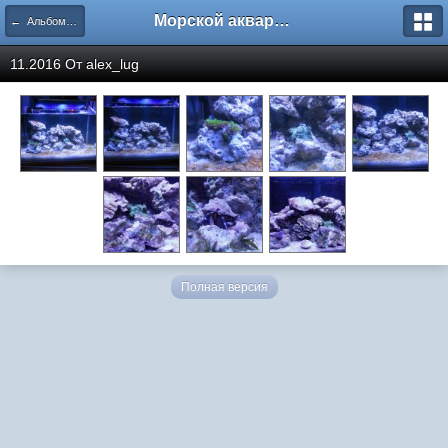
Морской аквариум. Форумы ReefCentral.ru
← Альбомы пользователей
11.2016 От
alex_lug
Полная версия