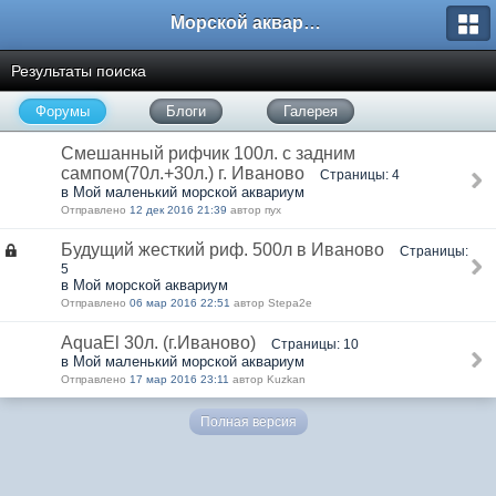
Морской аквариум. Форумы ReefCentral.ru
Результаты поиска
Форумы
Блоги
Галерея
Смешанный рифчик 100л. с задним
сампом(70л.+30л.) г. Иваново
Страницы: 4
в Мой маленький морской аквариум
Отправлено
12 дек 2016 21:39
автор пух
Будущий жесткий риф. 500л в Иваново
Страницы:
5
в Мой морской аквариум
Отправлено
06 мар 2016 22:51
автор Stepa2e
AquaEl 30л. (г.Иваново)
Страницы: 10
в Мой маленький морской аквариум
Отправлено
17 мар 2016 23:11
автор Kuzkan
Полная версия