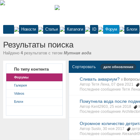
Новости
Статьи
Каталоги
ID
Форум
Блоги
Результаты поиска
Найдено
4
результатов с тегом
Мутная вода
Сортировать
дате обновления
По типу контента
Форумы
Сливать аквариум?
в
Вопросы
Автор Тетя Лена, 07 фев 2021
Галерея
Последнее сообщение Тетя Лена
Videos
Помутнела вода после подм
Блоги
Автор Kent2903, 25 ноя 2018
Последнее сообщение Architector
Огромное количество детрит
Автор Suslo, 30 ноя 2017
детр
Последнее сообщение Alexandr0