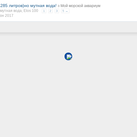
85 литров)но мутная вода!
в
Мой морской аквариум
мутная вода
,
Elos 100
1
2
3
5 →
юн 2017