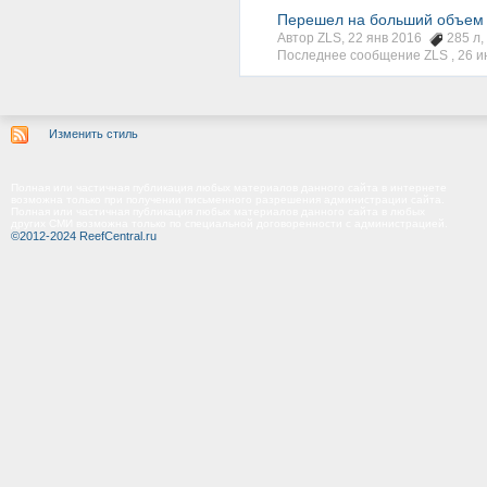
Перешел на больший объем 2
Автор ZLS, 22 янв 2016
285 л
,
Последнее сообщение ZLS ,
26 и
Изменить стиль
Полная или частичная публикация любых материалов данного сайта в интернете
возможна только при получении письменного разрешения администрации сайта.
Полная или частичная публикация любых материалов данного сайта в любых
других СМИ возможна только по специальной договоренности с администрацией.
©2012-2024 ReefCentral.ru