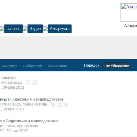
Автори
Галерея
Видео
Аквариумы
Порядок
заголовку
сообщениям
просмотрам
по убыванию
 новичков
мутная вода
1
2
 ,
09 фев 2021
ены
в
Гидрохимия и водоподготовка
Мутная вода
,
подмена воды
1
2
3
 ,
30 ноя 2018
а
в
Гидрохимия и водоподготовка
ит
,
грязь
,
мутная вода
59 ,
30 ноя 2017