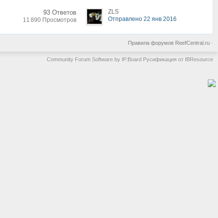
ZLS
93 Ответов
Отправлено 22 янв 2016
11 890 Просмотров
Правила форумов ReefCentral.ru
·
Community Forum Software by IP.Board
Русификация от IBResource