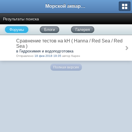
Морской аквариум. Форумы ReefCentral.ru
Результаты поиска
Форумы
Блоги
Галерея
Сравнение тестов на kH ( Hanna / Red Sea / Red
Sea )
в Гидрохимия и водоподготовка
Отправлено
18 фев 2018 19:35
автор Карен
Полная версия