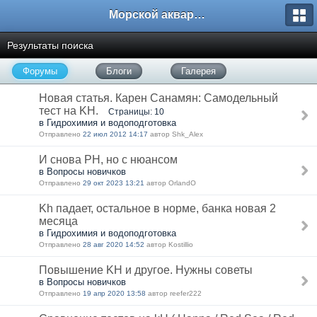
Морской аквариум. Форумы ReefCentral.ru
Результаты поиска
Форумы
Блоги
Галерея
Новая статья. Карен Санамян: Самодельный
тест на KH.
Страницы: 10
в Гидрохимия и водоподготовка
Отправлено
22 июл 2012 14:17
автор Shk_Alex
И снова PH, но с нюансом
в Вопросы новичков
Отправлено
29 окт 2023 13:21
автор OrlandO
Kh падает, остальное в норме, банка новая 2
месяца
в Гидрохимия и водоподготовка
Отправлено
28 авг 2020 14:52
автор Kostillio
Повышение KH и другое. Нужны советы
в Вопросы новичков
Отправлено
19 апр 2020 13:58
автор reefer222