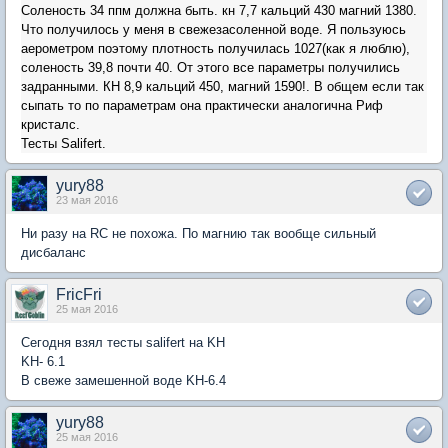
Соленость 34 ппм должна быть. кн 7,7 кальций 430 магний 1380.
Что получилось у меня в свежезасоленной воде. Я пользуюсь
аерометром поэтому плотность получилась 1027(как я люблю),
соленость 39,8 почти 40. От этого все параметры получились
задранными. КН 8,9 кальций 450, магний 1590!. В общем если так
сыпать то по параметрам она практически аналогична Риф
кристалс.
Тесты Salifert.
yury88
23 мая 2016
Ни разу на RC не похожа. По магнию так вообще сильный
дисбаланс
FricFri
25 мая 2016
Сегодня взял тесты salifert на KH
KH- 6.1
В свеже замешенной воде KH-6.4
yury88
25 мая 2016