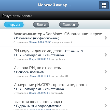
Морской аквариум. Форумы ReefCentral.ru
Результаты поиска
Форумы
Блоги
Галерея
Аквакомпьютер «SeaMon». Обновленная версия.
в Изготовлю (профессионалы)
Отправлено
28 июн 2026 23:56
автор laymansoft
PH модули для самоделок
Страницы: 3
в DIY - самоделки. Схемотехника.
Отправлено
11 дек 2023 09:51
автор Xelex
И снова PH, но с нюансом
в Вопросы новичков
Отправлено
29 окт 2023 13:21
автор OrlandO
Измерение pH/ORP - просто и недорого
в DIY - самоделки. Схемотехника.
Отправлено
18 авг 2020 20:08
автор avfv
высокая щелочность воды
в Гидрохимия и водоподготовка
Отправлено
02 мая 2020 16:53
автор rusgum