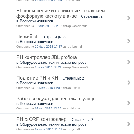
Ph повышение и понижение - получаем
фосфорную кислоту в акве
Страницы: 2
в Вопросы новичков
Отправлено
10 апр 2019 01:10
автор kostolomus
Низкий pH
Страницы: 3
в Вопросы новичков
Отправлено
26 фев 2018 17:37
автор Leonid
PH контроллер JBL proflora
в Оборудование, технические вопросы
Отправлено
25 сен 2014 08:21
автор Михалыч79
Поднятие PH и KH
Страницы: 2
в Вопросы новичков
Отправлено
18 мая 2016 11:00
автор FricFri
Забор воздуха для пенника с улицы
в Вопросы новичков
Отправлено
01 янв 2015 23:25
автор Илья+
PH & ORP контроллер.
Страницы: 2
в Оборудование, технические вопросы
Отправлено
09 июн 2014 11:41
автор yury88