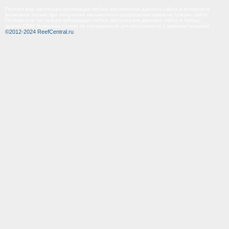
Полная или частичная публикация любых материалов данного сайта в интернете
возможна только при получении письменного разрешения администрации сайта.
Полная или частичная публикация любых материалов данного сайта в любых
других СМИ возможна только по специальной договоренности с администрацией.
©2012-2024 ReefCentral.ru