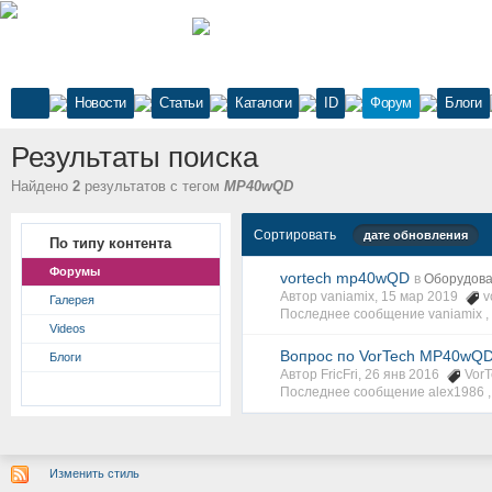
Новости
Статьи
Каталоги
ID
Форум
Блоги
Результаты поиска
Найдено
2
результатов с тегом
MP40wQD
Сортировать
дате обновления
По типу контента
Форумы
vortech mp40wQD
в
Оборудова
Автор vaniamix, 15 мар 2019
v
Галерея
Последнее сообщение vaniamix ,
Videos
Вопрос по VorTech MP40wQ
Блоги
Автор FricFri, 26 янв 2016
Vor
Последнее сообщение alex1986 
Изменить стиль