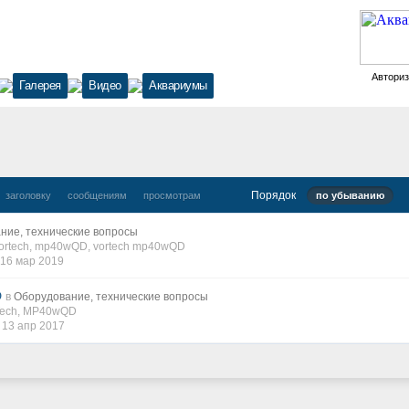
Автори
Галерея
Видео
Аквариумы
Порядок
заголовку
сообщениям
просмотрам
по убыванию
ние, технические вопросы
ortech
,
mp40wQD
,
vortech mp40wQD
16 мар 2019
D
в
Оборудование, технические вопросы
Tech
,
MP40wQD
,
13 апр 2017