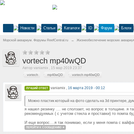
Новости
Статьи
Каталоги
ID
Форум
Блоги
Морской аквариум. Форумы ReefCentral.ru
→
Жизнеобеспечение морских аквариу
vortech mp40wQD
Автор
vaniamix
,
15 мар 2019 23:37
vortech
mp40wQD
vortech mp40wQD
vaniamix ,
16 марта 2019 - 00:12
ЛУЧШИЙ ОТВЕТ
Можно пластик который на фото сделать на 3d принтере, ду
я нашел резинку .... не сползает, но вопрос в толщине. я
рекомендуемых ( с учетом стекла и проставки) то помпа бу
И еще вопрос....я так понимаю, если у меня помпа с вайф
ПЕРЕЙТИ К СООБЩЕНИЮ