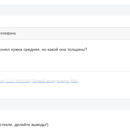
 телефона
 понял нужна средняя, но какой она толщины?
ло) 214л (65/55/60)
Первый взгляд в море (60л.)
стекле, делайте выводы!)