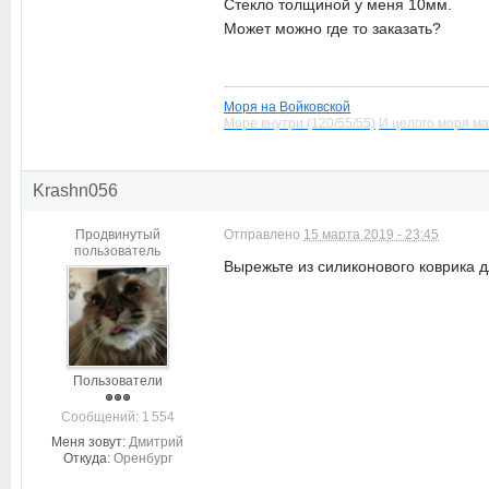
Стекло толщиной у меня 10мм.
Может можно где то заказать?
Моря на Войковской
Море внутри (120/55/55)
И целого моря ма
Krashn056
Продвинутый
Отправлено
15 марта 2019 - 23:45
пользователь
Вырежьте из силиконового коврика 
Пользователи
Cообщений: 1 554
Меня зовут:
Дмитрий
Откуда:
Оренбург