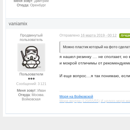
Меня зовут:
Дмитрий
Откуда:
Оренбург
vaniamix
Продвинутый
Отправлено
16 марта 2019 - 00:12
ЛУЧШИ
пользователь
Можно пластик который на фото сделать
я нашел резинку .... не сползает, 
и мокрой отличимы от рекомендуемых
Пользователи
И еще вопрос....я так понимаю, есл
Cообщений: 3 121
Меня зовут:
Иван
Откуда:
Москва.
Моря на Войковской
Войковская
Море внутри (120/55/55)
И целого моря ма