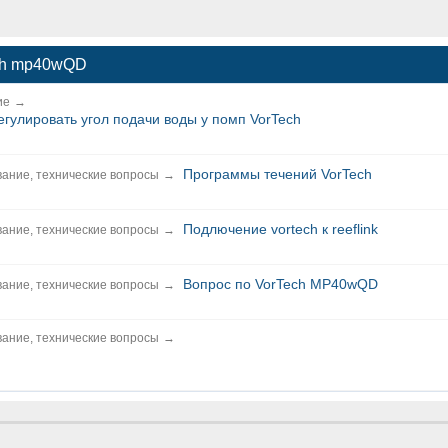
ech mp40wQD
ие
→
гулировать угол подачи воды у помп VorTech
Программы течений VorTech
ание, технические вопросы
→
Подлючение vortech к reeflink
ание, технические вопросы
→
Вопрос по VorTech MP40wQD
ание, технические вопросы
→
ание, технические вопросы
→