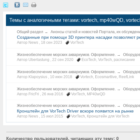
Темы с аналогичными тегами: vortech, mp40wQD, vort
Общий раздел
→
Анонсы статей и новостей Портала, их обсужден
Созданные при помощи 3D принтера насадки позволяют ре
Автор News ,
18 сен 2023
VorTech
Жизнеобеспечение морских аквариумов. Оформление.
→
Оборудов
Автор Uberlastung ,
22 сен 2020
EcoTech
,
VorTech
,
расписание
Жизнеобеспечение морских аквариумов. Оформление.
→
Оборудов
Автор Klapoysius ,
10 июн 2018
Vortech
,
Ecosmartlive
,
ReefLink
Жизнеобеспечение морских аквариумов. Оформление.
→
Оборудов
Автор FricFri ,
26 янв 2016
VorTech
,
MP40wQD
Жизнеобеспечение морских аквариумов. Оформление.
→
Оборудов
Кронштейн для VorTech Driver вскоре появится на рынке
Автор News ,
15 июл 2015
VorTech
,
Кронштейн для VorTech
Количество пользователей, читающих эту тему: 0