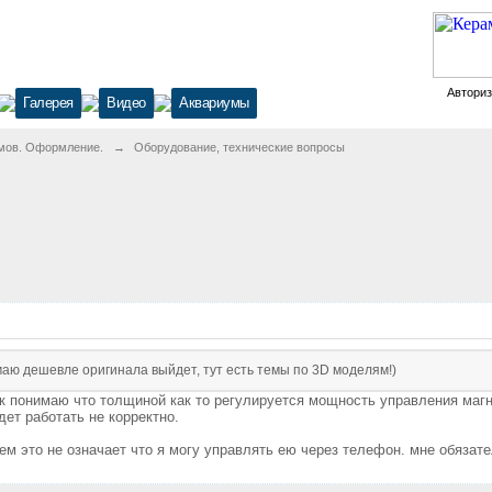
Автори
Галерея
Видео
Аквариумы
мов. Оформление.
→
Оборудование, технические вопросы
маю дешевле оригинала выйдет, тут есть темы по 3D моделям!)
 так понимаю что толщиной как то регулируется мощность управления ма
дет работать не корректно.
аем это не означает что я могу управлять ею через телефон. мне обяза