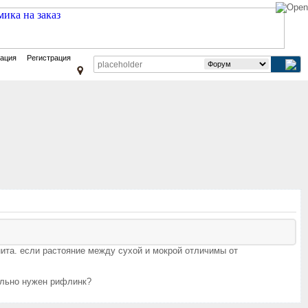
зация
Регистрация
гнита. если растояние между сухой и мокрой отличимы от
тельно нужен рифлинк?