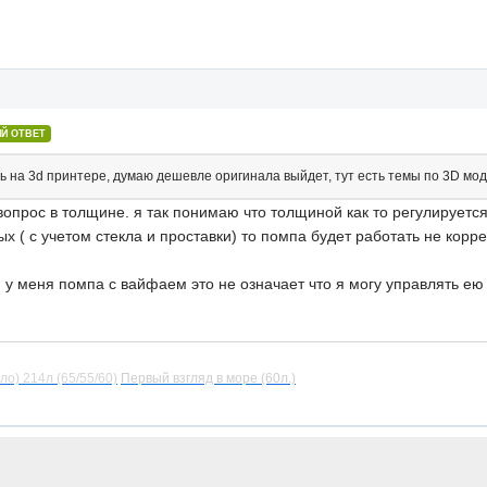
Й ОТВЕТ
 на 3d принтере, думаю дешевле оригинала выйдет, тут есть темы по 3D мод
но вопрос в толщине. я так понимаю что толщиной как то регулируе
 ( с учетом стекла и проставки) то помпа будет работать не корре
и у меня помпа с вайфаем это не означает что я могу управлять 
ло) 214л (65/55/60)
Первый взгляд в море (60л.)