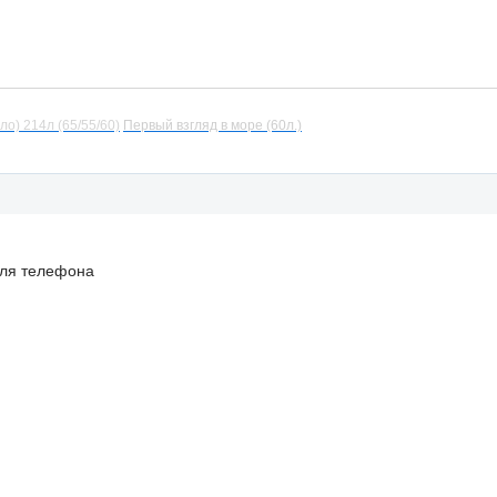
ло) 214л (65/55/60)
Первый взгляд в море (60л.)
для телефона