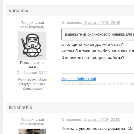
vaniamix
Продвинутый
Отправлено
15 марта 2019 - 23:48
пользователь
Вырежьте из силиконового коврика для
а толщина какая должна быть?
их там 3 штуки на выбор. мне как я
Это влияет на процесс работы?
Пользователи
Cообщений: 3 121
Моря на Войковской
Меня зовут:
Иван
Море внутри (120/55/55)
И целого моря ма
Откуда:
Москва.
Войковская
Krashn056
Продвинутый
Отправлено
15 марта 2019 - 23:50
пользователь
Помпа с уверенностью держится 15 