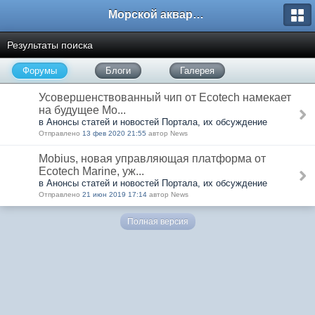
Морской аквариум. Форумы ReefCentral.ru
Результаты поиска
Форумы
Блоги
Галерея
Усовершенствованный чип от Ecotech намекает
на будущее Mo...
в Анонсы статей и новостей Портала, их обсуждение
Отправлено
13 фев 2020 21:55
автор News
Mobius, новая управляющая платформа от
Ecotech Marine, уж...
в Анонсы статей и новостей Портала, их обсуждение
Отправлено
21 июн 2019 17:14
автор News
Полная версия