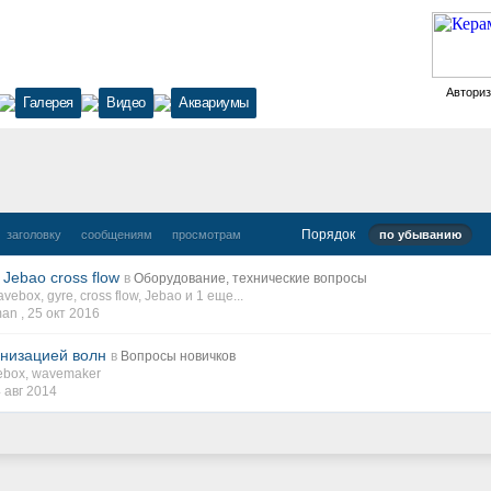
Автори
Галерея
Видео
Аквариумы
Порядок
заголовку
сообщениям
просмотрам
по убыванию
Jebao cross flow
в
Оборудование, технические вопросы
avebox
,
gyre
,
cross flow
,
Jebao
и 1 еще...
an ,
25 окт 2016
анизацией волн
в
Вопросы новичков
ebox
,
wavemaker
 авг 2014