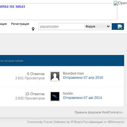
зация
Регистрация
по возрастанию
Bearded man
6 Ответов
Отправлено 07 апр 2016
2 831 Просмотров
NorkIn
15 Ответов
Отправлено 07 авг 2014
2 935 Просмотров
Правила форумов ReefCentral.ru
·
Community Forum Software by IP.Board
Русификация от IBResource