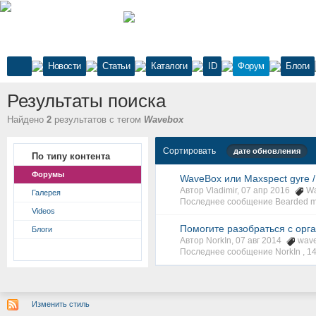
Новости
Статьи
Каталоги
ID
Форум
Блоги
Результаты поиска
Найдено
2
результатов с тегом
Wavebox
Сортировать
дате обновления
По типу контента
Форумы
WaveBox или Maxspect gyre / 
Автор Vladimir, 07 апр 2016
W
Галерея
Последнее сообщение Bearded m
Videos
Помогите разобраться с орг
Блоги
Автор NorkIn, 07 авг 2014
wav
Последнее сообщение NorkIn ,
14
Изменить стиль