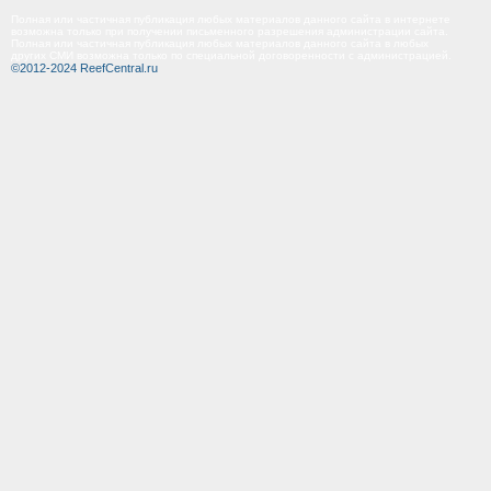
Полная или частичная публикация любых материалов данного сайта в интернете
возможна только при получении письменного разрешения администрации сайта.
Полная или частичная публикация любых материалов данного сайта в любых
других СМИ возможна только по специальной договоренности с администрацией.
©2012-2024 ReefCentral.ru