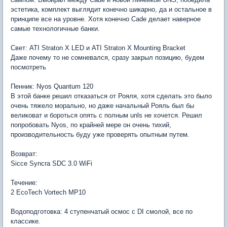
эстетика, комплект выглядит конечно шикарно, да и остальное в
принципе все на уровне. Хотя конечно Cade делает наверное
самые технологичные банки.
Свет: ATI Straton X LED и ATI Straton X Mounting Bracket
Даже почему то не сомневался, сразу закрыл позицию, будем
посмотреть
Пенник: Nyos Quantum 120
В этой банке решил отказаться от Рояля, хотя сделать это было
очень тяжело морально, но даже начальный Рояль был бы
великоват и бороться опять с полным unls не хочется. Решил
попробовать Nyos, по крайней мере он очень тихий,
производительность буду уже проверять опытным путем.
Возврат:
Sicce Syncra SDC 3.0 WiFi
Течение:
2 EcoTech Vortech MP10
Водоподготовка: 4 ступенчатый осмос с DI смолой, все по
классике.