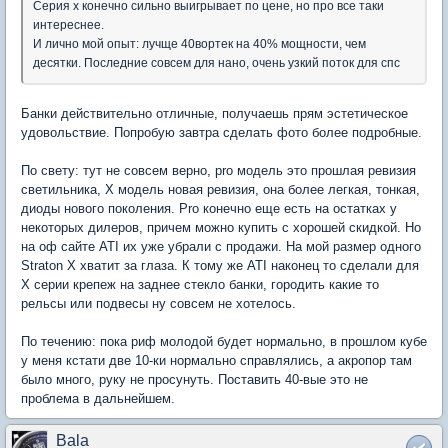
Серия х конечно сильно выигрывает по цене, но про все таки
интереснее.
И лично мой опыт: лучще 40вортек на 40% мощности, чем
десятки. Последние совсем для нано, очень узкий поток для спс
Банки действительно отличные, получаешь прям эстетическое
удовольствие. Попробую завтра сделать фото более подробные.
По свету: тут не совсем верно, pro модель это прошлая ревизия
светильника, X модель новая ревизия, она более легкая, тонкая,
диоды нового поколения. Pro конечно еще есть на остатках у
некоторых дилеров, причем можно купить с хорошей скидкой. Но
на оф сайте ATI их уже убрали с продажи. На мой размер одного
Straton X хватит за глаза. К тому же ATI наконец то сделали для
X серии крепеж на заднее стекло банки, городить какие то
рельсы или подвесы ну совсем не хотелось.
По течению: пока риф молодой будет нормально, в прошлом кубе
у меня кстати две 10-ки нормально справлялись, а акропор там
было много, руку не просунуть. Поставить 40-вые это не
проблема в дальнейшем.
Bala