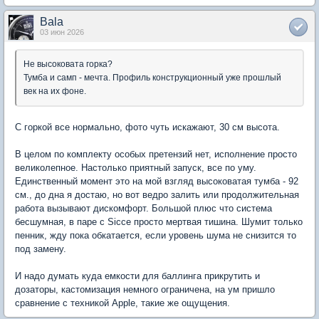
Bala
03 июн 2026
Не высоковата горка?
Тумба и самп - мечта. Профиль конструкционный уже прошлый
век на их фоне.
С горкой все нормально, фото чуть искажают, 30 см высота.
В целом по комплекту особых претензий нет, исполнение просто
великолепное. Настолько приятный запуск, все по уму.
Единственный момент это на мой взгляд высоковатая тумба - 92
см., до дна я достаю, но вот ведро залить или продолжительная
работа вызывают дискомфорт. Большой плюс что система
бесшумная, в паре с Sicce просто мертвая тишина. Шумит только
пенник, жду пока обкатается, если уровень шума не снизится то
под замену.
И надо думать куда емкости для баллинга прикрутить и
дозаторы, кастомизация немного ограничена, на ум пришло
сравнение с техникой Apple, такие же ощущения.