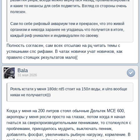
развития рифа, всегда можно вернуться назад, проанализировать
и какие то нюансы для себя подметить. Взгляд со стороны очень
полезен.
Сам по себе рифовый аквариум тем и прекрасен, что это живой
организм и никогда заранее не угадаешь что получится в итоге,
каждый риф уникален и индивидуален по своему.
Полность согласен, сам всех отсылаю на рц читать темы с
успешными спс рифами. В чатах новички учат новичков, как
правило стоящих результатов мало((
Bala
31 мая 2026
Рояль кстати у меня 180dc rd5 стоит на 150л воды, и ulns вообще
никак не получается)))
Когда у меня на 200 литров стоял обычные Дельтек MCE 600,
акропоры у меня росли просто на глазах, потом когда я начал
гнаться за сверхпроизводительными пенниками, то столкнулся с
проблемами, приходилось мудрить, выключать пенник,
добавлять фосфат, увеличивать рыбную нагрузку, кормление. В