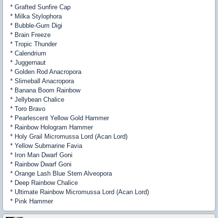
* Grafted Sunfire Cap
* Milka Stylophora
* Bubble-Gum Digi
* Brain Freeze
* Tropic Thunder
* Calendrium
* Juggernaut
* Golden Rod Anacropora
* Slimeball Anacropora
* Banana Boom Rainbow
* Jellybean Chalice
* Toro Bravo
* Pearlescent Yellow Gold Hammer
* Rainbow Hologram Hammer
* Holy Grail Micromussa Lord (Acan Lord)
* Yellow Submarine Favia
* Iron Man Dwarf Goni
* Rainbow Dwarf Goni
* Orange Lash Blue Stem Alveopora
* Deep Rainbow Chalice
* Ultimate Rainbow Micromussa Lord (Acan Lord)
* Pink Hammer