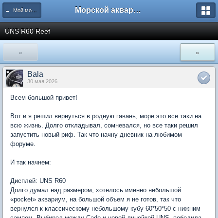
Морской аквариум. Форумы ReefCentral.ru
← Мой морской аквариум
UNS R60 Reef
«
»
Bala
30 мая 2026
Всем большой привет!
Вот и я решил вернуться в родную гавань, море это все таки на
всю жизнь. Долго откладывал, сомневался, но все таки решил
запустить новый риф. Так что начну дневник на любимом
форуме.
И так начнем:
Дисплей: UNS R60
Долго думал над размером, хотелось именно небольшой
«pocket» аквариум, на большой объем я не готов, так что
вернулся к классическому небольшому кубу 60*50*50 с нижним
сампом. Выбирал между Cade и новой линейкой UNS, победила