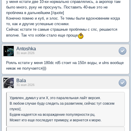
у меня кстати две 10-ки нормально справлялись, а акропор там
было много, руку не просунуть. Поставить 40-вые это не
проблема в дальнейшем.[/quote]
Конечно помню и куб, и элос. Те темы были вдохновеним когда
то, как и другие успешные спсники.
Сейчас кстати те самые страшные проблемы с спс, решаются
вполне. Так что хобби стало еще проще
Antoshka
31 мая 2026
Рояль кстати у меня 180dc rd5 стоит на 150л воды, и ulns вообще
никак не получается)))
Bala
31 мая 2026
Удивлен, думал у ати Х, это паралельная лайт версия.
В любом случае буду следить за развитием, сейчас тут совсем
глухо((.
Будем надеятся на возраждение популярности рц.
Может кто еще последует примеру, и вернется к морю.