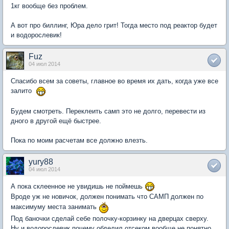
1кг вообще без проблем.
А вот про биллинг, Юра дело грит! Тогда место под реактор будет
и водорослевик!
Fuz
04 июл 2014
Спасибо всем за советы, главное во время их дать, когда уже все
залито
Будем смотреть. Переклеить самп это не долго, перевести из
дного в другой ещё быстрее.
Пока по моим расчетам все должно влезть.
yury88
04 июл 2014
А пока склеенное не увидишь не поймешь
Вроде уж не новичок, должен понимать что САМП должен по
максимуму места занимать
Под баночки сделай себе полочку-корзинку на дверцах сверху.
Ну и водорослевик почему обделил отсеком вообще не понятно.