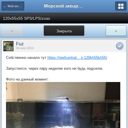
Морской аквариум. Форумы ReefCentral.ru
← Мой морской аквариум
120х55х55 SPS/LPS/zoas
«
Закрыта
»
Fuz
04 июл 2014
Собственно начало тут
https://reefcentral....ii-120kh55kh55/
Запустился, через пару неделек кого ни будь подселю.
Фото на данный момент: