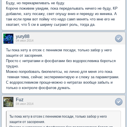
Буду, но перекармливать не буду.
Короче поживем увидим, пока переделывать ничего не буду, КР
добавлю, хату посажу, свет опущу вниз и перееду из миника. А
там если прям вот пойму что надо самп менять что мне его не
хватает, что 5 см в ширину сыграют роль, тогда да.
yury88
04 июл 2014
Ты пока хету в отсек с пенником посади, только забор у него
защити от засорения.
Просто с нитратами и фосфатами без водорослевика бороться
трудно.
Можно попробовать биопелетсы, но лично для меня это пока
темная тема, сейчас эксперементирую и слежу за параметрами.
С водорослевиком проще-можно о нитратах вообще забыть и
только о контроле фосфатов думать.
Fuz
04 июл 2014
Ты пока хету в отсек с пенником посади, только забор у него
защити от засорения.