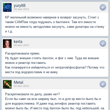
yury88
04 июл 2014
КР маленький возможно наверное в возврат засунуть, Стоит с
таким САМПом тогда подумать о баллинге. Там его емкости
можно на емкость автодолива засунуть, сами дозаторы на стенку
и т.д.
kerla
04 июл 2014
Раскритиковали прямо.
Ну будет внешне стоять баллон, и фиг с ним. Туда же внешне
можно и реактор поставить.
Как планируется избавляться от нитратов\фосфатов? Потому что
места под водорослевик я не вижу.
Metal
04 июл 2014
Раскритиковали по делу, разве нет?
Если бы самп на всю ширину был, то и для кр место было бы и
для водорослевика. И даже под антифос реактор поставить
можно было бы. И место под баллон было бы, под небольшой, на