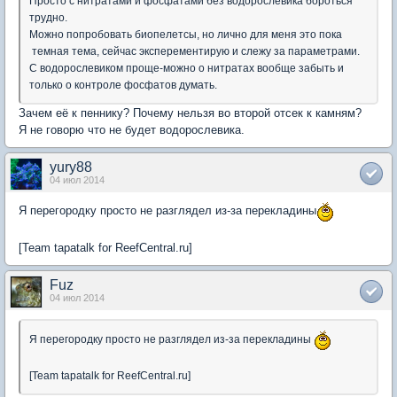
Просто с нитратами и фосфатами без водорослевика бороться
трудно.
Можно попробовать биопелетсы, но лично для меня это пока
темная тема, сейчас эксперементирую и слежу за параметрами.
С водорослевиком проще-можно о нитратах вообще забыть и
только о контроле фосфатов думать.
Зачем её к пеннику? Почему нельзя во второй отсек к камням?
Я не говорю что не будет водорослевика.
yury88
04 июл 2014
Я перегородку просто не разглядел из-за перекладины
[Team tapatalk for ReefCentral.ru]
Fuz
04 июл 2014
Я перегородку просто не разглядел из-за перекладины
[Team tapatalk for ReefCentral.ru]