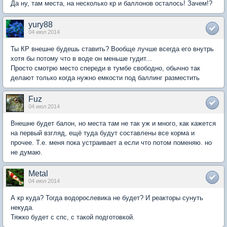
Да ну, там места, на несколько кр и баллонов осталось! Зачем!?
yury88
04 июл 2014
Ты КР внешне будешь ставить? Вообще лучше всегда его внутрь
хотя бы потому что в воде он меньше гудит...
Просто смотрю место спереди в тумбе свободно, обычно так
делают только когда нужно емкости под баллинг разместить
Fuz
04 июл 2014
Внешне будет балон, но места там не так уж и много, как кажется
на первый взгляд, ещё туда будут составлены все корма и
прочее. Т.е. меня пока устраивает а если что потом поменяю. но
не думаю.
Metal
04 июл 2014
А кр куда? Тогда водорослевика не будет? И реакторы сунуть
некуда.
Тяжко будет с спс, с такой подготовкой.