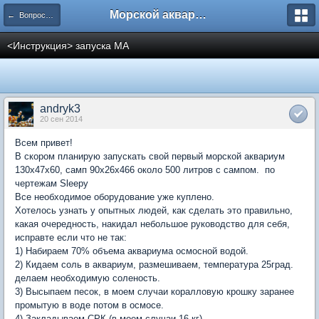
Морской аквариум. Форумы ReefCentral.ru
← Вопросы новичков
<Инструкция> запуска МА
andryk3
20 сен 2014
Всем привет!
В скором планирую запускать свой первый морской аквариум
130х47х60, самп 90х26х466 около 500 литров с сампом. по
чертежам Sleepy
Все необходимое оборудование уже куплено.
Хотелось узнать у опытных людей, как сделать это правильно,
какая очередность, накидал небольшое руководство для себя,
исправте если что не так:
1) Набираем 70% объема аквариума осмосной водой.
2) Кидаем соль в аквариум, размешиваем, температура 25град.
делаем необходимую соленость.
3) Высыпаем песок, в моем случаи коралловую крошку заранее
промытую в воде потом в осмосе.
4) Закладываем СРК (в моем случаи 16 кг)