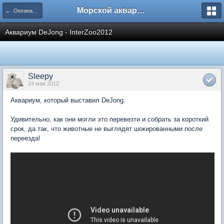
Морской аквариум. Форумы ReefCentral.ru
← Океанариумы, выставки, конференции, книги, интернет
Аквариум DeJong - InterZoo2012
Sleepy
24 мая 2012
Аквариум, который выставил DeJong.
Удивительно, как они могли это перевезти и собрать за короткий
срок, да так, что животные не выглядят шокированными после
переезда!