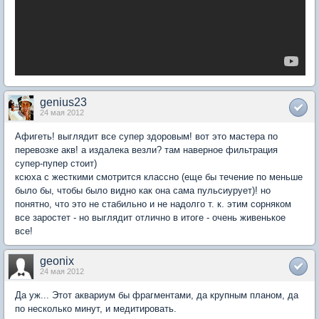
genius23
24 мая 2012
Афигеть! выглядит все супер здоровым! вот это мастера по
перевозке акв! а издалека везли? там наверное фильтрация
супер-пупер стоит)
ксюха с жесткими смотрится классно (еще бы течение по меньше
было бы, чтобы было видно как она сама пульсиурует)! но
понятно, что это не стабильно и не надолго т. к. этим сорняком
все заростет - но выглядит отлично в итоге - очень живенькое
все!
geonix
24 мая 2012
Да уж... Этот аквариум бы фрагментами, да крупным планом, да
по несколько минут, и медитировать.