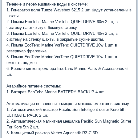
Течение и перемешивание воды в системе:
1. Генератор волн Tunze Wavebox 6215 2 шт, будут установлены в
шахты.
2. Помпы EcoTehc Marine VorTehc QUIETDRIVE 60w 2 шт, в
систему на открытую боковую стенку.
3. Помпы EcoTehc Marine VorTehc QUIETDRIVE 40w 2 шт, в
систему на стенку шахты, в закрытые сухие шахты.
4. Помпа EcoTehc Marine VorTehc QUIETDRIVE 10w 1 шт, в
резервуар фраговика.
5. Помпа EcoTahc Marine VorTehc QUIETDRIVE 10w 1 шт, в
емкость подмен.
6. Крепления контроллера EcoTahc Marine Parts & Accessories 6
шт.
Аварийное питание системы:
1. Батарея EcoTehc Marine BATTERY BACKUP 4 шт.
Автоматизация по внесению микро- и макроэлементов в cистему:
1. Автоматический дозатор Pacific Sun Intelligent doser Kore 5th
ULTIMATE PACK 2 шт.
2. Автоматическая магнитная мешалка Pacific Sun Magnetic Stirrer
For Kore 5th 2 шт.
3. Кальциевый реактор Vertex Aquaristik RZ-C 6D.