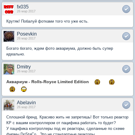
fx035
26 мар 2017
Крутяк! Побалуй фотками того что уже есть.
Posevkin
26 мар 2017
Богато богато, ждем фото аквариума, должно быть супер
идеально.
Dmitry
26 мар 2017
Аквариум - Rolls-Royce Limited Edition
Abelavin
26 мар 2017
Сплошной бренд. Красиво жить не запретишь! Вот только реактор
КР с вашим контроллером от пацифика работать то будет?
У пацифика контроллеры под их реакторы, сделанные по схеме
фирмы DoStaCo., Это не стандартные реакторы.