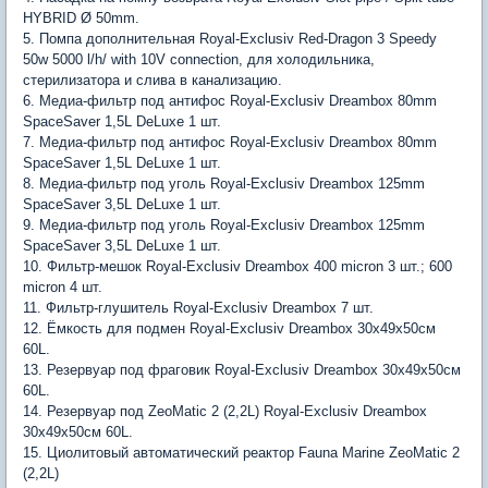
HYBRID Ø 50mm.
5. Помпа дополнительная Royal-Exclusiv Red-Dragon 3 Speedy
50w 5000 l/h/ with 10V connection, для холодильника,
стерилизатора и слива в канализацию.
6. Медиа-фильтр под антифос Royal-Exclusiv Dreambox 80mm
SpaceSaver 1,5L DeLuxe 1 шт.
7. Медиа-фильтр под антифос Royal-Exclusiv Dreambox 80mm
SpaceSaver 1,5L DeLuxe 1 шт.
8. Медиа-фильтр под уголь Royal-Exclusiv Dreambox 125mm
SpaceSaver 3,5L DeLuxe 1 шт.
9. Медиа-фильтр под уголь Royal-Exclusiv Dreambox 125mm
SpaceSaver 3,5L DeLuxe 1 шт.
10. Фильтр-мешок Royal-Exclusiv Dreambox 400 micron 3 шт.; 600
micron 4 шт.
11. Фильтр-глушитель Royal-Exclusiv Dreambox 7 шт.
12. Ёмкость для подмен Royal-Exclusiv Dreambox 30х49х50см
60L.
13. Резервуар под фраговик Royal-Exclusiv Dreambox 30х49х50см
60L.
14. Резервуар под ZeoMatic 2 (2,2L) Royal-Exclusiv Dreambox
30х49х50см 60L.
15. Циолитовый автоматический реактор Fauna Marine ZeoMatic 2
(2,2L)