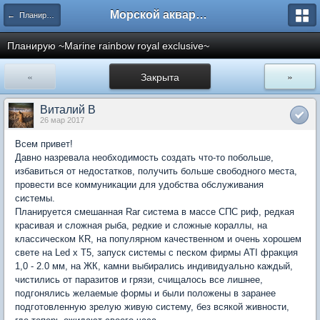
Морской аквариум. Форумы ReefCentral.ru
← Планирую морской аквариум
Планирую ~Marine rainbow royal exclusive~
«
Закрыта
»
Виталий В
26 мар 2017
Всем привет!
Давно назревала необходимость создать что-то побольше,
избавиться от недостатков, получить больше свободного места,
провести все коммуникации для удобства обслуживания
системы.
Планируется смешанная Rar система в массе СПС риф, редкая
красивая и сложная рыба, редкие и сложные кораллы, на
классическом КR, на популярном качественном и очень хорошем
свете на Led x Т5, запуск системы с песком фирмы ATI фракция
1,0 - 2.0 мм, на ЖК, камни выбирались индивидуально каждый,
чистились от паразитов и грязи, счищалось все лишнее,
подгонялись желаемые формы и были положены в заранее
подготовленную зрелую живую систему, без всякой живности,