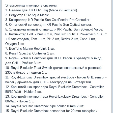
Электроника и контроль системы:
1. Баллон для KR СO2 6 kg (Made in Germany).
2. Редуктор CO2 Aqua Medic.
3. Контроллер KR Pacific Sun CalcFeeder Pro Controller.
4. Оптический сенсор для KR Pacific Sun Optical sensor.
5. Электромагнитный клапан для КR Pacific Sun Solenoid Valve.
6. Компьютер GHL - ProFilux 4, ProFilux Touhc + Powerbar 5.1 3 шт
+ 5 электродов, Tem 1 шт, PH 2 шт, Redox 2 шт, Cond 1 шт,
Oxygen 1 шт.
7. EcoTehc Marine ReefLink 1 шт.
8. Kessil Spectral Controller 1 шт.
9. Royal-Exclusiv Controller для RED Dragon 3 Speedy/10v вход
для GHL - Profilux 3 шт.
10. Royal-Exclusiv Float Switch датчик поплавковый с розеткой
230v в ёмкость подмен 1 шт.
11. Royal-Exclusiv Dreambox special electrode - holder GHL sensor -
holder Держатель для GHL - электродов на 5 отверстий.
12. Кронштейн контроллера Royal-Exclusiv Dreambox - Controller
50/60 Watt - Holder 2 шт.
13. Кронштейн контроллера Royal-Exclusiv Dreambox - Controller
80Watt - Holder 1 шт.
14. Royal-Exclusiv Dreambox pipe holder 10mm 2 шт.
15. Royal-Exclusiv Dreambox sensor bar for 20 mm tube/pipe /