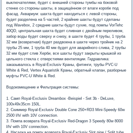
выключателями, будет с внешней стороны тумбы на боковой
стенке со стороны шахты, в защищённом от влаги коробе под
фасад. Аквариум: шахта будет находиться с левой стороны,
будет разделена на 5 частей, 2 крайние шахты будут сделаны
под Wavebox, 2 средние шахты будут сухие, под помпы VorTehc
40QD, центральная шахта будет сливная с двойным переливом,
забор воды будет сверху и снизу, в шахте будет 4 трубы, 1 трубa
32 мм (возвратная) будет раздвоена в шахте через тройник на 2
трубы 25 мм, 1 труба 40 мм будет для аварийного слива, 2 трубы
32 мм будет слив Херби, все шахты будут закрыты крышкой из
цельного стекла с отверстиями вентиляции. Гидравлика:
заказывалось в Royal-Exclusiv Краны, фитинги, трубы PVC-U
White & Red, Vertex Aquaristik Краны, обратный клапан, разборные
муфты PVC-U White & Red.
Водоизмещение и Фильтрация системы:
1. Самп Royal-Exclusiv Dreambox -Beispiel - Set 3b - DeLuxe,
100x49x35cm 150L.
2. Скиммер Royal-Exclusiv Double Cone 250+RD3 Mini-Speedy 60w
2500 l/h/ with 10V connection.
3. Помпа возврата Royal-Exclusiv Red-Dragon 3 Speedy 80w 8000
l/h/ with 10V connection.
4. Насадка на помпу возврата Royal-Exclusiv Slot pipe / Split tube