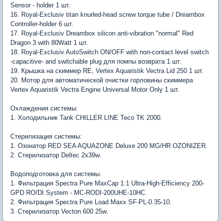
Sensor - holder 1 шт.
16. Royal-Exclusiv titan knurled-head screw torque tube / Dreambox
Controller-holder 6 шт.
17. Royal-Exclusiv Dreambox silicon anti-vibration "normal" Red
Dragon 3 with 80Watt 1 шт.
18. Royal-Exclusiv AutoSwitch ON/OFF with non-contact level switch
-capacitive- and switchable plug для помпы возврата 1 шт.
19. Крышка на скиммер RE, Vertex Aquaristik Vectra Lid 250 1 шт.
20. Мотор для автоматической очистки горловины скиммера
Vertex Aquaristik Vectra Engine Universal Motor Only 1 шт.
Охлаждения системы:
1. Холодильник Tank CHILLER LINE Teco TK 2000.
Стерилизация системы:
1. Озонатор RED SEA AQUAZONE Deluxe 200 MG/HR OZONIZER.
2. Стерилизатор Deltec 2х39w.
Водоподготовка для системы.
1. Фильтрация Spectra Pure MaxCap 1:1 Ultra-High-Efficiency 200-
GPD RO/DI System - MC-RODI-200UHE-10HC.
2. Фильтрация Spectra Pure Load Maxx SF-PL-0.35-10.
3. Стерилизатор Vecton 600 25w.