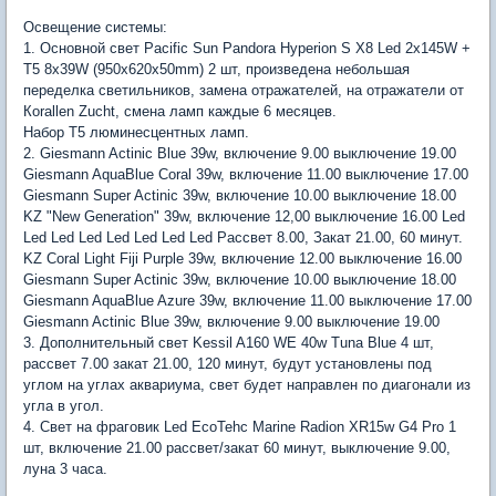
Освещение системы:
1. Основной свет Pacific Sun Pandora Hyperion S X8 Led 2x145W +
T5 8x39W (950x620x50mm) 2 шт, произведена небольшая
переделка светильников, замена отражателей, на отражатели от
Кorallen Zucht, смена ламп каждые 6 месяцев.
Набор Т5 люминесцентных ламп.
2. Giesmann Actinic Blue 39w, включение 9.00 выключение 19.00
Giesmann AquaBlue Coral 39w, включение 11.00 выключение 17.00
Giesmann Super Actinic 39w, включение 10.00 выключение 18.00
KZ "New Generation" 39w, включение 12,00 выключение 16.00 Led
Led Led Led Led Led Led Led Рассвет 8.00, Закат 21.00, 60 минут.
KZ Coral Light Fiji Purple 39w, включение 12.00 выключение 16.00
Giesmann Super Actinic 39w, включение 10.00 выключение 18.00
Giesmann AquaBlue Azure 39w, включение 11.00 выключение 17.00
Giesmann Actinic Blue 39w, включение 9.00 выключение 19.00
3. Дополнительный свет Kessil A160 WE 40w Tuna Blue 4 шт,
рассвет 7.00 закат 21.00, 120 минут, будут установлены под
углом на углах аквариума, свет будет направлен по диагонали из
угла в угол.
4. Свет на фраговик Led EcoTehc Marine Radion XR15w G4 Pro 1
шт, включение 21.00 рассвет/закат 60 минут, выключение 9.00,
луна 3 часа.