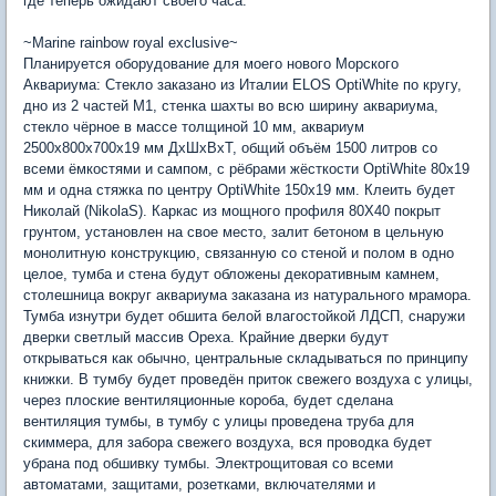
где теперь ожидают своего часа.
~Marine rainbow royal exclusive~
Планируется оборудование для моего нового Морского
Аквариума: Стекло заказано из Италии ELOS OptiWhite по кругу,
дно из 2 частей М1, стенка шахты во всю ширину аквариума,
стекло чёрное в массе толщиной 10 мм, аквариум
2500х800х700х19 мм ДхШхВхТ, общий объём 1500 литров со
всеми ёмкостями и сампом, с рёбрами жёсткости OptiWhite 80х19
мм и одна стяжка по центру OptiWhite 150х19 мм. Клеить будет
Николай (NikolaS). Каркас из мощного профиля 80Х40 покрыт
грунтом, установлен на свое место, залит бетоном в цельную
монолитную конструкцию, связанную со стеной и полом в одно
целое, тумба и стена будут обложены декоративным камнем,
столешница вокруг аквариума заказана из натурального мрамора.
Тумба изнутри будет обшита белой влагостойкой ЛДСП, снаружи
дверки светлый массив Ореха. Крайние дверки будут
открываться как обычно, центральные складываться по принципу
книжки. В тумбу будет проведён приток свежего воздуха с улицы,
через плоские вентиляционные короба, будет сделана
вентиляция тумбы, в тумбу с улицы проведена труба для
скиммера, для забора свежего воздуха, вся проводка будет
убрана под обшивку тумбы. Электрощитовая со всеми
автоматами, защитами, розетками, включателями и