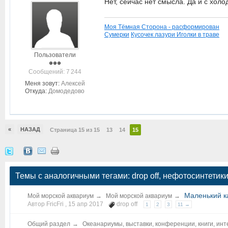
Нет, сейчас нет смысла. Да и с холо
Моя Тёмная Сторона - расформирован
Сумерки
Кусочек лазури
Иголки в траве
Пользователи
Cообщений: 7 244
Меня зовут:
Алексей
Откуда:
Домодедово
«
НАЗАД
Страница 15 из 15
13
14
15
Темы с аналогичными тегами: drop off, нефотосинтети
Маленький к
Мой морской аквариум
→
Мой морской аквариум
→
Автор FricFri ,
15 апр 2017
drop off
1
2
3
11 →
Общий раздел
→
Океанариумы, выставки, конференции, книги, инт