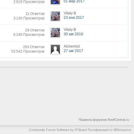
01 мар 2017
2 619 Просмотров
Vitaly B
11 Ответов
23 янв 2017
3 130 Просмотров
Vitaly B
29 Ответов
30 авг 2016
6 240 Просмотров
Alchemist
283 Ответов
27 авг 2017
52 542 Просмотров
Правила форумов ReefCentral.ru
·
Community Forum Software by IP.Board
Русификация от IBResource