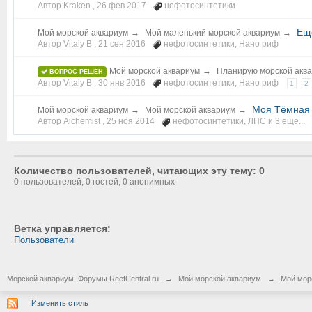
Автор Kraken ,
26 фев 2017
нефотосинтетики
Ещ
Мой морской аквариум
→
Мой маленький морской аквариум
→
Автор Vitaly B ,
21 сен 2016
нефотосинтетики
,
Нано риф
Мой морской аквариум
→
Планирую морской акв
ВОПРОС РЕШЕН
Автор Vitaly B ,
30 янв 2016
нефотосинтетики
,
Нано риф
1
2
Моя Тёмная С
Мой морской аквариум
→
Мой морской аквариум
→
Автор Alchemist ,
25 ноя 2014
нефотосинтетики
,
ЛПС
и 3 еще...
Количество пользователей, читающих эту тему: 0
0 пользователей, 0 гостей, 0 анонимных
Ветка управляется:
Пользователи
Морской аквариум. Форумы ReefCentral.ru
→
Мой морской аквариум
→
Мой мор
Изменить стиль