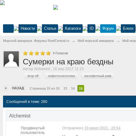
Новости
Статьи
Каталоги
ID
Форум
Блоги
Морской аквариум. Форумы ReefCentral.ru
→
Мой морской аквариум
→
Мой мор
4
Голосов
Сумерки на краю бездны
Автор
Alchemist
,
16 апр 2017 11:15
drop off
нефотосинтетики
мезофотный риф
«
НАЗАД
Страница 15 из 15
13
14
15
Сообщений в теме: 280
Alchemist
Продвинутый
Отправлено
19 июня 2021 - 20:54
пользователь