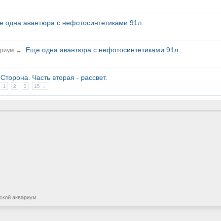
е одна авантюра с нефотосинтетиками 91л.
Еще одна авантюра с нефотосинтетиками 91л.
ариум
→
торона. Часть вторая - рассвет.
1
2
3
15 →
ской аквариум