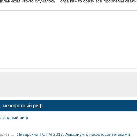
дильником что-то случилось. Тогда как-то сразу все проблемы свали
ки, мезофотный риф
аскадный риф
Январский TOTM 2017. Аквариум с нефотосинтетиками
ернет
→