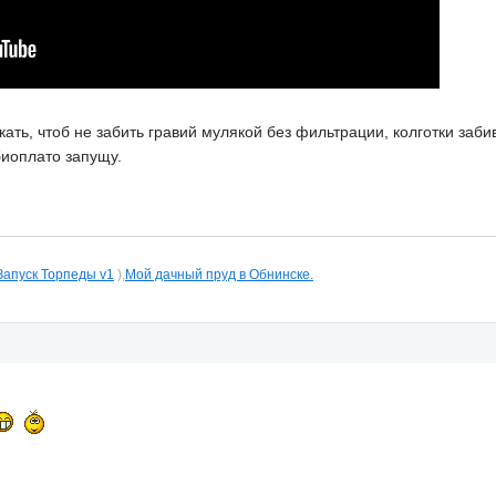
кать, чтоб не забить гравий мулякой без фильтрации, колготки за
биоплато запущу.
Запуск Торпеды v1
),
Мой дачный пруд в Обнинске.