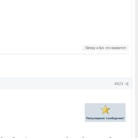
Sleepy и ilys это нравится
#823
Популярное сообщение!