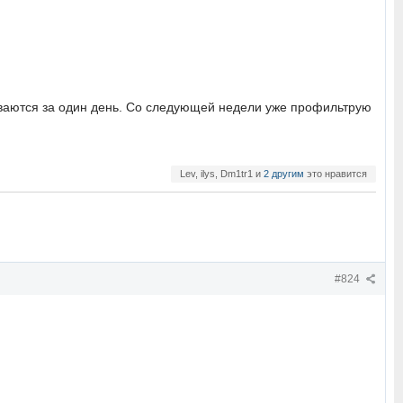
биваются за один день. Со следующей недели уже профильтрую
Lev, ilys, Dm1tr1 и
2 другим
это нравится
#824