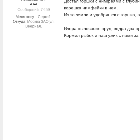
Достал горшки с нимфеями с глубины
корешка нимфейки в нем.
Cообщений: 7 659
Из за земли и удобряшек с горшка, 
Меня зовут:
Сергей.
Откуда:
Москва ЗАО ул.
Веерная.
Вчера пылесосил пруд, ведра два п
Кормил рыбок и наш ужик с нами за