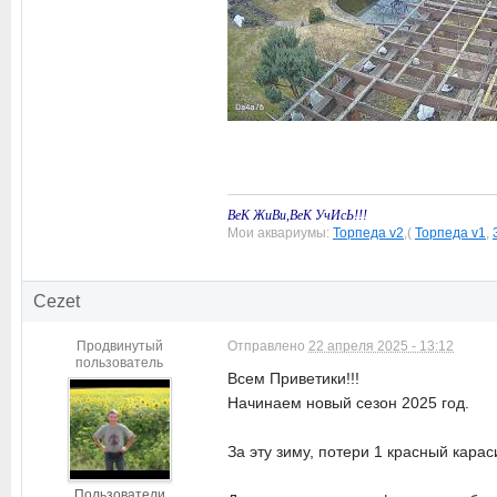
ВеК ЖиВи,ВеК УчИсЬ!!!
Мои аквариумы:
Торпеда v2
,(
Торпеда v1
,
Cezet
Продвинутый
Отправлено
22 апреля 2025 - 13:12
пользователь
Всем Приветики!!!
Начинаем новый сезон 2025 год.
За эту зиму, потери 1 красный караси
Пользователи