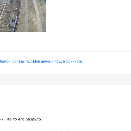
Запуск Торпеды v1
),
Мой дачный пруд в Обнинске.
к, что то его раздуло.