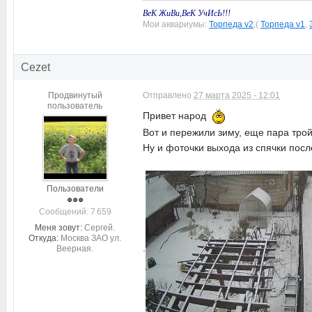
ВеК ЖиВи,ВеК УчИсЬ!!!
Мои аквариумы:
Торпеда v2
,(
Торпеда v1
,
Cezet
Продвинутый
Отправлено
27 марта 2025 - 12:01
пользователь
Привет народ
Вот и пережили зиму, еще пара трой
Ну и фоточки выхода из спячки посл
Пользователи
Cообщений: 7 659
Меня зовут:
Сергей.
Откуда:
Москва ЗАО ул.
.
Веерная.