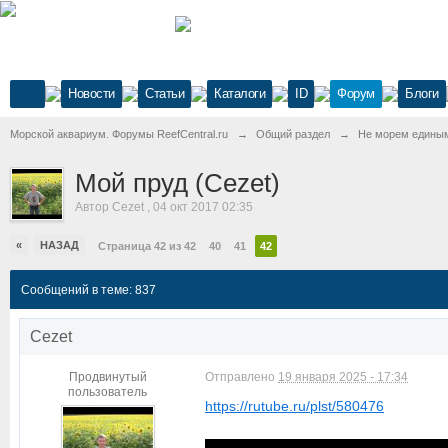
Новости
Статьи
Каталоги
ID
Форум
Блоги
Морской аквариум. Форумы ReefCentral.ru
→
Общий раздел
→
Не морем едины
Мой пруд (Cezet)
Автор
Cezet
,
04 окт 2017 02:35
«
НАЗАД
Страница 42 из 42
40
41
42
Сообщений в теме: 837
Cezet
Продвинутый
Отправлено
19 января 2025 - 17:34
пользователь
https://rutube.ru/plst/580476