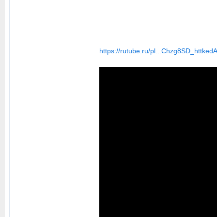
https://rutube.ru/pl...Chzg8SD_httked