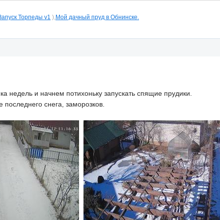
Запуск Торпеды v1
),
Мой дачный пруд в Обнинске.
ка недель и начнем потихоньку запускать спящие прудики.
е последнего снега, заморозков.