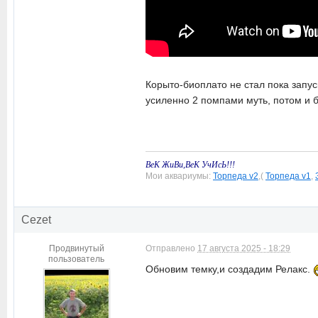
Корыто-биоплато не стал пока запус
усиленно 2 помпами муть, потом и 
ВеК ЖиВи,ВеК УчИсЬ!!!
Мои аквариумы:
Торпеда v2
,(
Торпеда v1
,
Cezet
Продвинутый
Отправлено
17 августа 2025 - 18:29
пользователь
Обновим темку,и создадим Релакс.