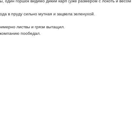
, один горшок видимо дикий карп (уже размером с локоть и весом 
вода в пруду сильно мутная и зацвела зеленухой.
римерно листвы и грязи вытащил.
 компанию пообедал.