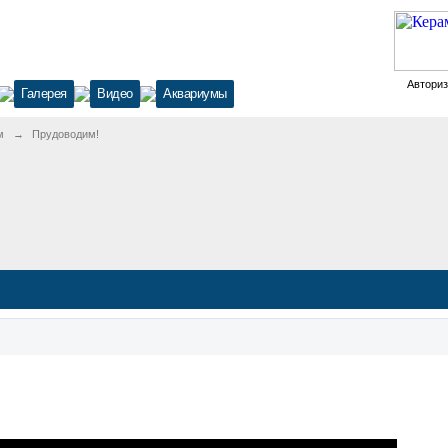
Автори
Галерея
Видео
Аквариумы
м
→
Прудоводим!