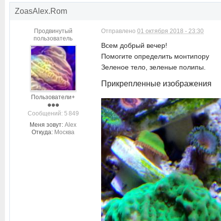
ZoasAlex.Rom
Продвинутый
Отправлено
01 октября 2018 - 23:30
пользователь
Всем добрый вечер!
Помогите определить монтипору
Зеленое тело, зеленые полипы.
Прикрепленные изображения
Пользователи+
Cообщений: 5 849
Меня зовут:
Alex
Откуда:
Москва