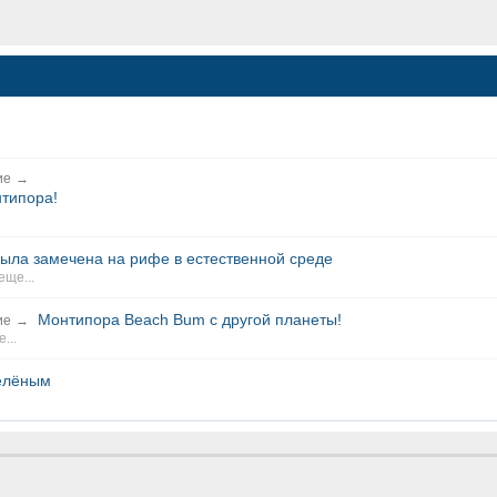
ие
→
типора!
была замечена на рифе в естественной среде
еще...
Монтипора Beach Bum с другой планеты!
ие
→
...
зелёным