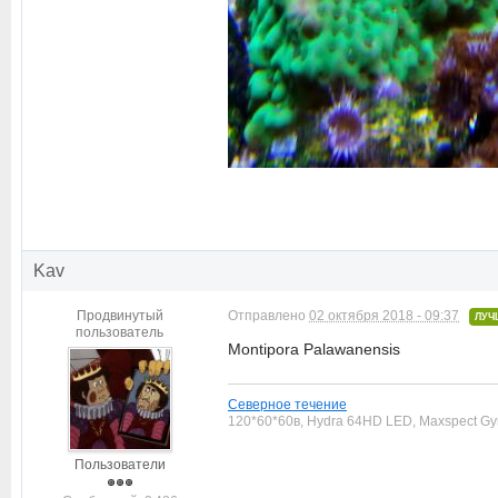
Kav
Продвинутый
Отправлено
02 октября 2018 - 09:37
ЛУЧ
пользователь
Montipora Palawanensis
Северное течение
120*60*60в, Hydra 64HD LED, Maxspect Gyr
Пользователи