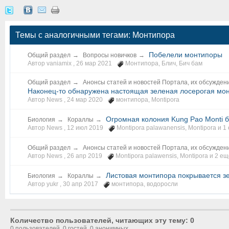
Темы с аналогичными тегами: Монтипора
Побелели монтипоры
Общий раздел
→
Вопросы новичков
→
Автор vaniamix ,
26 мар 2021
Монтипора
,
Блич
,
Бич бам
Общий раздел
→
Анонсы статей и новостей Портала, их обсужден
Наконец-то обнаружена настоящая зеленая лосерогая мон
Автор News ,
24 мар 2020
монтипора
,
Montipora
Огромная колония Kung Pao Monti 
Биология
→
Кораллы
→
Автор News ,
12 июл 2019
Montipora palawanensis
,
Montipora
и 1 
Общий раздел
→
Анонсы статей и новостей Портала, их обсужден
Автор News ,
26 апр 2019
Montipora palawensis
,
Montipora
и 2 еще
Листовая монтипора покрывается 
Биология
→
Кораллы
→
Автор yukr ,
30 апр 2017
монтипора
,
водоросли
Количество пользователей, читающих эту тему: 0
0 пользователей, 0 гостей, 0 анонимных