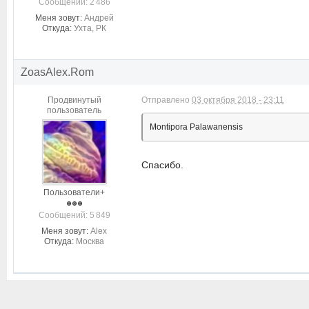
Cообщений: 2 486
Меня зовут:
Андрей
Откуда:
Ухта, РК
ZoasAlex.Rom
Продвинутый
Отправлено
03 октября 2018 - 23:11
пользователь
Montipora Palawanensis
Спасибо.
Пользователи+
Cообщений: 5 849
Меня зовут:
Alex
Откуда:
Москва