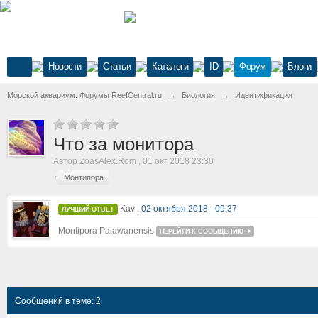
Новости
Статьи
Каталоги
ID
Форум
Блоги
Морской аквариум. Форумы ReefCentral.ru
→
Биология
→
Идентификация
Что за монитора
Автор
ZoasAlex.Rom
,
01 окт 2018 23:30
Монтипора
Kav ,
02 октября 2018 - 09:37
ЛУЧШИЙ ОТВЕТ
Montipora Palawanensis
ПЕРЕЙТИ К СООБЩЕНИЮ
Сообщений в теме: 2