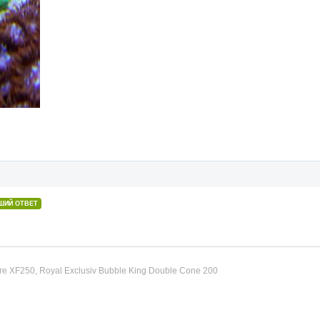
ШИЙ ОТВЕТ
e XF250, Royal Exclusiv Bubble King Double Cone 200