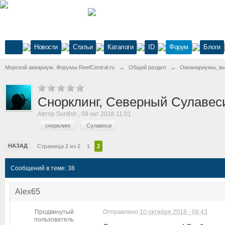
Новости
Статьи
Каталоги
ID
Форум
Блоги
Морской аквариум. Форумы ReefCentral.ru
→
Общий раздел
→
Океанариумы, выс
Снорклинг, Северный Сулавес
Автор
Sunfish
,
09 окт 2018 11:01
снорклинг
Сулавеси
НАЗАД
Страница 2 из 2
1
2
Сообщений в теме: 38
Alex65
Продвинутый
Отправлено
10 октября 2018 - 06:43
пользователь