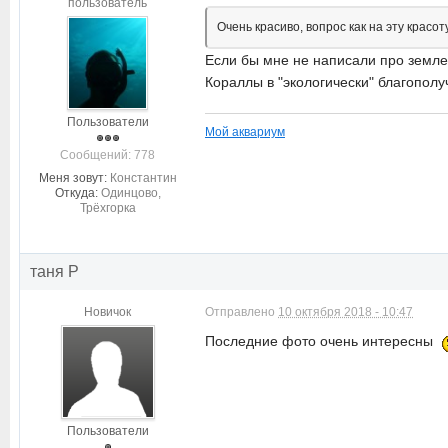
пользователь
Очень красиво, вопрос как на эту красо
Если бы мне не написали про землетр
Кораллы в "экологически" благополу
Пользователи
Мой аквариум
Cообщений: 778
Меня зовут:
Константин
Откуда:
Одинцово,
Трёхгорка
таня P
Новичок
Отправлено
10 октября 2018 - 10:47
Последние фото очень интересны
Пользователи