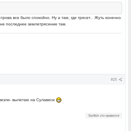
рова все было спокойно. Ну а там, где трясет... Жуть конечно.
и не последнее землетрясение там.
#25
ивезли- вылетаю на Сулавеси
Sunfish это нравится