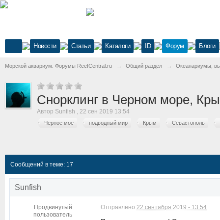
Новости
Статьи
Каталоги
ID
Форум
Блоги
Морской аквариум. Форумы ReefCentral.ru
→
Общий раздел
→
Океанариумы, выс
Снорклинг в Черном море, Кр
Автор
Sunfish
,
22 сен 2019 13:54
Черное мое
подводный мир
Крым
Севастополь
Сообщений в теме: 17
Sunfish
Продвинутый
Отправлено
22 сентября 2019 - 13:54
пользователь