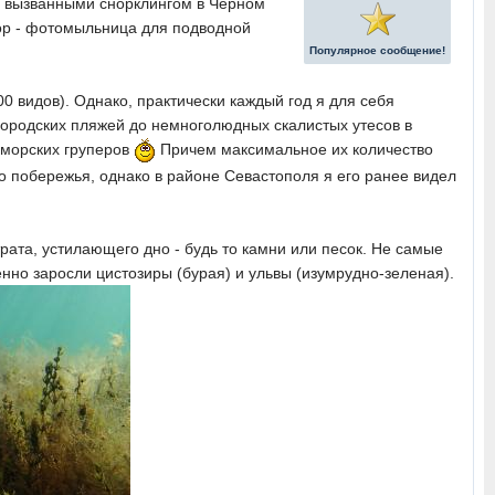
, вызванными снорклингом в Черном
 пор - фотомыльница для подводной
Популярное сообщение!
00 видов). Однако, практически каждый год я для себя
городских пляжей до немноголюдных скалистых утесов в
оморских груперов
Причем максимальное их количество
го побережья, однако в районе Севастополя я его ранее видел
рата, устилающего дно - будь то камни или песок. Не самые
енно заросли цистозиры (бурая) и ульвы (изумрудно-зеленая).