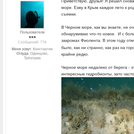
Приветствую, друзья! Я решил сно
море. Езжу в Крым каждое лето к ро
съемки.
В Черном море, как вы знаете, не оч
Пользователи
обнаруживаю что-то новое. И с бол
закромах Фиолента. В этом году от
Cообщений: 778
было, как ни странно, как раз на г
Меня зовут:
Константин
Откуда:
Одинцово,
крайне редко.
Трёхгорка
Черное море недалеко от берега - э
интересные гидробионты, зато часто