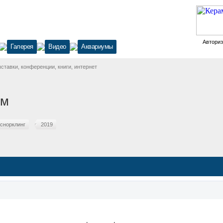
Автори
Галерея
Видео
Аквариумы
тавки, конференции, книги, интернет
ым
снорклинг
2019