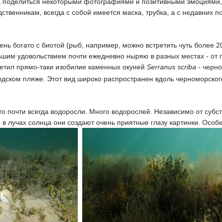
ва поделиться некоторыми фотографиями и позитивными эмоциями
дственникам, всегда с собой имеется маска, трубка, а с недавних
ень богато с биотой (рыб, например, можно встретить чуть более 2
ьшим удовольствием почти ежедневно ныряю в разных местах - от 
метил прямо-таки изобилие каменных окуней
Serranus scriba
- черн
ородском пляже. Этот вид широко распространен вдоль черноморско
то почти всегда водоросли. Много водорослей. Независимо от субст
 в лучах солнца они создают очень приятные глазу картинки. Особ