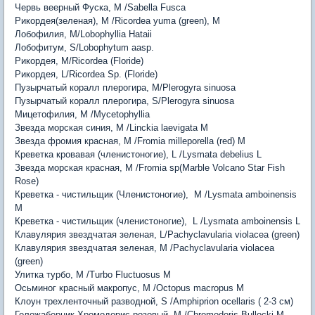
Червь веерный Фуска, M /Sabella Fusca
Рикордея(зеленая), М /Ricordea yuma (green), M
Лобофилия, M/Lobophyllia Hataii
Лобофитум, S/Lobophytum aasp.
Рикордея, M/Ricordea (Floride)
Рикордея, L/Ricordea Sp. (Floride)
Пузырчатый коралл плерогира, M/Plerogyra sinuosa
Пузырчатый коралл плерогира, S/Plerogyra sinuosa
Мицетофилия, M /Mycetophyllia
Звезда морская синия, М /Linckia laevigata M
Звезда фромия красная, M /Fromia milleporella (red) M
Креветка кровавая (членистоногие), L /Lysmata debelius L
Звезда морская красная, M /Fromia sp(Marble Volcano Star Fish
Rose)
Креветка - чистильщик (Членистоногие), М /Lysmata amboinensis
M
Креветка - чистильщик (членистоногие), L /Lysmata amboinensis
L
Клавулярия звездчатая зеленая, L/Pachyclavularia violacea (green)
Клавулярия звездчатая зеленая, M /Pachyclavularia violacea
(green)
Улитка турбо, M /Turbo Fluctuosus M
Осьминог красный макропус, M /Octopus macropus
M
Клоун трехленточный разводной, S /Amphiprion ocellaris ( 2-3 см)
Голожаберник Хромодорис розовый, M /Chromodoris Bullocki
M