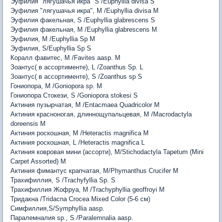
Эуфилия "лягушачья икра" S /Euphyllia divisa S
Эуфилия "лягушачья икра", M /Euphyllia divisa M
Эуфилия факельная, S /Euphyllia glabrescens S
Эуфилия факельная, M /Euphyllia glabrescens
M
Эуфилия, М /Euphyllia Sp
M
Эуфилия, S/Euphyllia Sp
S
Коралл фавитес, M /Favites aasp. M
Зоантус( в ассортименте), L /Zoanthus Sp.
L
Зоантус( в ассортименте), S /Zoanthus sp
S
Гониопора, М /Goniopora sp.
M
Гониопора Стокези, S /Goniopora stokesi S
Актиния пузырчатая, M /Entacmaea Quadricolor M
Актиния красноногая, длиннощупальцевая, M /Macrodactyla
doreensis M
Актиния роскошная, M /Heteractis magnifica M
Актиния роскошная, L /Heteractis magnifica L
Актиния ковровая мини (ассорти), M/Stichodactyla Tapetum (Mini
Carpet Assorted)
M
Актиния фимантус крапчатая, M/Phymanthus Crucifer M
Трахифиллия, S /Trachyfyllia Sp.
S
Трахифиллия Жофруа, M /Trachyphyllia geoffroyi M
Тридакна /Tridacna Crocea Mixed Color (5-6 см)
Симфиллия,S/Symphyllia aasp.
Паралемналия sp., S /Paralemnalia aasp.