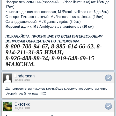
Носорог черноспинный(взрослый), L /Naso lituratus (a) (от 15см до
17см)
Крылатка-дьявол чернополосая, M /Pterois volitans ( от 6 до 8см)
Спинорог-Пикассо колючий, M /Rhinecanthus aculeatus (4-5см)
Сиган двухполосый, М /Siganus virgatus (8-9см)
Морской жулик, М / Amblyapistus taenionotus (10 см)
ПОЖАЛУЙСТА, ПРОСИМ ВАС ПО ВСЕМ ИНТЕРЕСУЮЩИМ
ВОПРОСАМ ОБРАЩАТЬСЯ ПО ТЕЛЕФОНАМ:
8-800-700-94-67, 8-985-614-66-62, 8-
914-211-31-95 ИВАН;
8-926-488-88-34; 8-919-648-69-15
МАКСИМ.
Underscan
10 дек 2018
Да привезите вы наконец кто-нибудь красную ковровую актинию!
Второй год блин ищу !!!(((
Экзотик
13 дек 2018