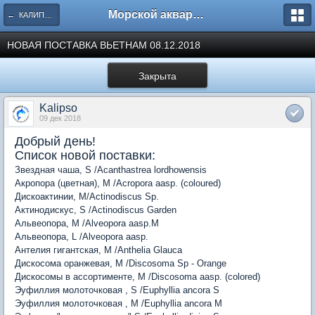
Морской аквариум. Форумы ReefCentral.ru
← КАЛИПСО - Морские гидробионты.
НОВАЯ ПОСТАВКА ВЬЕТНАМ 08.12.2018
Закрыта
Kalipso
09 дек 2018
Добрый день!
Список новой поставки:
Звездная чаша, S /Acanthastrea lordhowensis
Акропора (цветная), M /Acropora aasp. (coloured)
Дискоактинии, M/Actinodiscus Sp.
Актинодискус, S /Actinodiscus Garden
Альвеопора, M /Alveopora aasp.M
Альвеопора, L /Alveopora aasp.
Антелия гигантская, M /Anthelia Glauca
Дискосома оранжевая, М /Discosoma Sp - Orange
Дискосомы в ассортименте, M /Discosoma aasp. (colored)
Эуфиллия молоточковая , S /Euphyllia ancora S
Эуфиллия молоточковая , M /Euphyllia ancora M