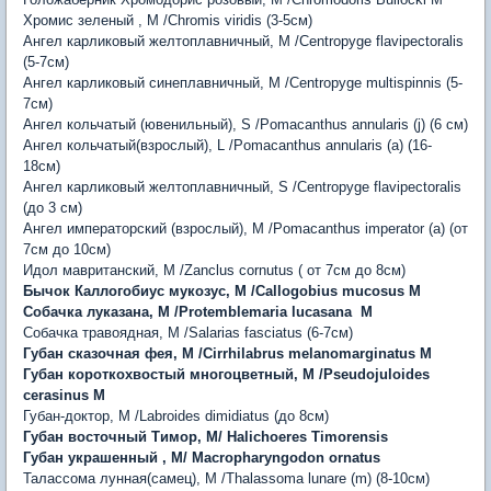
Хромис зеленый , M /Chromis viridis (3-5см)
Ангел карликовый желтоплавничный, М /Centropyge flavipectoralis
(5-7см)
Ангел карликовый синеплавничный, M /Centropyge multispinnis (5-
7см)
Ангел кольчатый (ювенильный), S /Pomacanthus annularis (j) (6 см)
Ангел кольчатый(взрослый), L /Pomacanthus annularis (a) (16-
18см)
Ангел карликовый желтоплавничный, S /Centropyge flavipectoralis
(до 3 см)
Ангел императорский (взрослый), M /Pomacanthus imperator (a) (от
7см до 10см)
Идол мавританский, M /Zanclus cornutus ( от 7см до 8см)
Бычок Каллогобиус мукозус, M /Callogobius mucosus
M
Собачка луказана, M /Protemblemaria lucasana M
Собачка травоядная, M /Salarias fasciatus (6-7см)
Губан сказочная фея, M /Сirrhilabrus melanomarginatus M
Губан короткохвостый многоцветный, М /Pseudojuloides
cerasinus M
Губан-доктор, M /Labroides dimidiatus (до 8см)
Губан восточный Тимор, М/ Halichoeres Timorensis
Губан украшенный , М/ Macropharyngodon ornatus
Талассома лунная(самец), M /Thalassoma lunare (m) (8-10см)