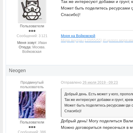
Так же интересуют добавки и грунт, 
Может быть поделитесь ресурсами где
Спасибо)!
Пользователи
Cообщений: 3 121
Моря на Войковской
Море внутри (120/55/55)
И целого моря ма
Меня зовут:
Иван
Откуда:
Москва.
Войковская
Neogen
Продвинутый
Отправлено
26 июля 2019 - 09:23
пользователь
Добрый день. Есть может у кого, пропол
Так же интересуют добавки и грунт, крев
Может быть поделитесь ресурсами где се
Спасибо)!
Добрый день! Могу поделиться Валис
Пользователи
Можно договориться пересечься в ме
Cообщений: 386