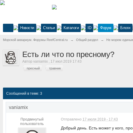
Новости
Статьи
Каталоги
ID
Форум
Блоги
Морской аквариум. Форумы ReefCentral.ru
→
Общий раздел
→
Не морем едины
Есть ли что по пресному?
Автор
vaniamix
,
17 июл 2019 17:43
пресный
травник
Сообщений в теме: 3
vaniamix
Продвинутый
Отправлено
17 июля 2019 - 17:43
пользователь
Добрый день. Есть может у кого, про