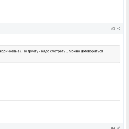
#3
оричневые). По грунту - надо смотреть... Можно договориться
#4