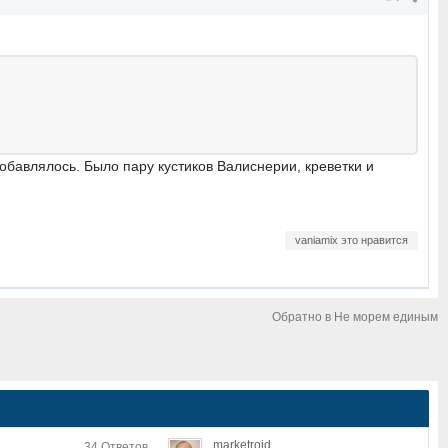
добавлялось. Было пару кустиков Валиснерии, креветки и
vaniamix это нравится
Обратно в Не морем единым
marketroid
34 Ответов