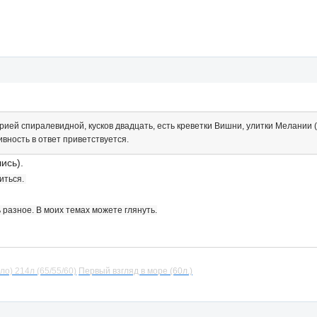
ией спиралевидной, кусков двадцать, есть креветки Вишни, улитки Мелании (к
ивность в ответ приветствуется.
ись).
иться.
 разное. В моих темах можете глянуть.
ло) 214л (65/55/60)
Первый взгляд в море (60л.)