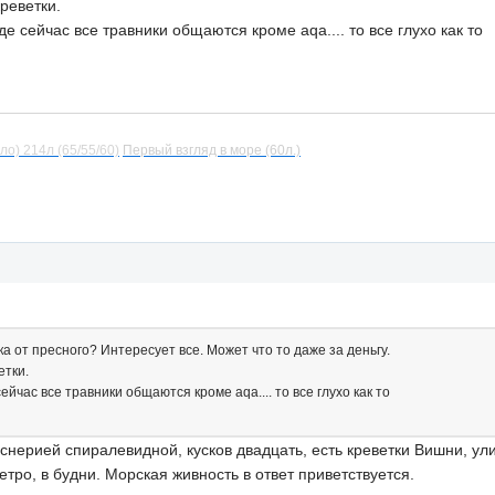
креветки.
 сейчас все травники общаются кроме aqa.... то все глухо как то
ло) 214л (65/55/60)
Первый взгляд в море (60л.)
ка от пресного? Интересует все. Может что то даже за деньгу.
етки.
йчас все травники общаются кроме aqa.... то все глухо как то
нерией спиралевидной, кусков двадцать, есть креветки Вишни, улит
тро, в будни. Морская живность в ответ приветствуется.