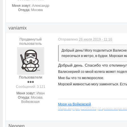
Меня зовут:
Александр
Откуда:
Москва
vaniamix
Продвинутый
Отправлено
26 июля 2019 - 11:16
пользователь
Добрый день! Могу поделиться Валиснер
пересечься в метро, в будни. Морская ж
Добрый день. Спасибо что откликнул
Валиснерией со мной колега может подел
Пользователи
Мне бы что то мелкорослое.
Морской живностью могу заменяться. Есть
Cообщений: 3 121
Меня зовут:
Иван
Откуда:
Москва.
Войковская
Моря на Войковской
Море внутри (120/55/55)
И целого моря ма
Neogen