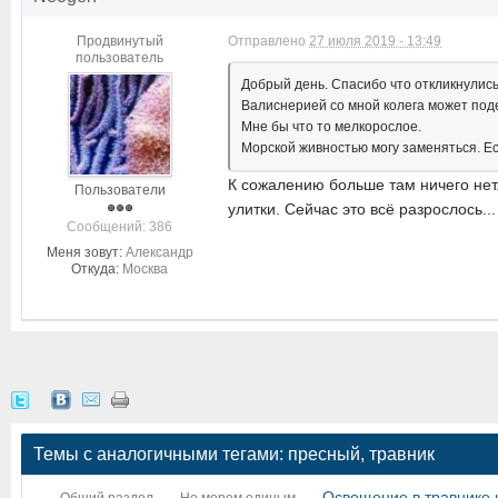
Продвинутый
Отправлено
27 июля 2019 - 13:49
пользователь
Добрый день. Спасибо что откликнулись
Валиснерией со мной колега может под
Мне бы что то мелкорослое.
Морской живностью могу заменяться. Ес
К сожалению больше там ничего нет.
Пользователи
улитки. Сейчас это всё разрослось..
Cообщений: 386
Меня зовут:
Александр
Откуда:
Москва
Темы с аналогичными тегами: пресный, травник
Освещение в травнике 