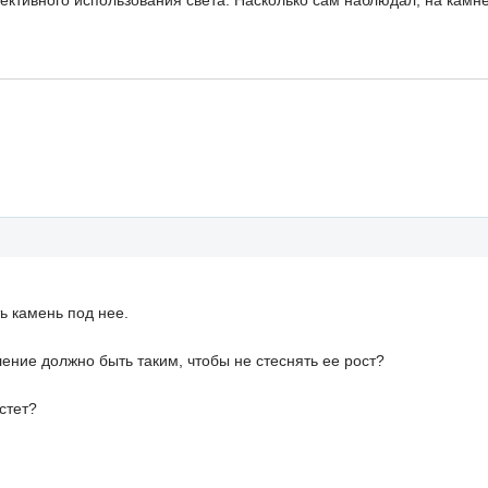
ктивного использования света. Насколько сам наблюдал, на камн
ь камень под нее.
ение должно быть таким, чтобы не стеснять ее рост?
стет?