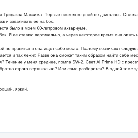
 Тридакна Максима. Первые несколько дней не двигалась. Стояла н
ж и заваливать ее на бок.
 места было в моем 60-литровом аквариуме.
бок. Я ее ставлю вертикально, а через некоторое время она опять н
о ей не нравится и она ищет себе место. Поэтому возникают следу
вается и так лежит. Разве она сможет таким образом найти себе ме
я? Течение у меня среднее, помпа SW-2. Свет AI Prime HD с пресе
обратно строго вертикально? Или сама разберется? В одной теме 
роший, яркий.