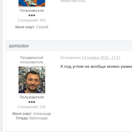
Mixed reef 600L
Пользователи
Cообщений: 945
Меня зовут:
Сергей
asmostov
Продвинутый
Отправлено
14 ноября 2019 - 17:57
пользователь
А под углом ее вообще можно разме
Пользователи
Cообщений: 238
Меня зовут:
Александр
Откуда:
Краснодар