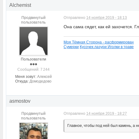
Alchemist
Продвинутый
Отправлено
14 ноября 2019 - 18:13
пользователь
Она сама сядет, как ей захочется. Г
Моя Тёмная Сторона - расформирован
Сумерки
Кусочек лазури
Иголки в траве
Пользователи
Cообщений: 7 244
Меня зовут:
Алексей
Откуда:
Домодедово
asmostov
Продвинутый
Отправлено
14 ноября 2019 - 18:27
пользователь
Главное, чтобы под ней был камень, а н