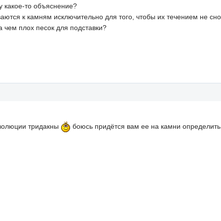
у какое-то объяснение?
ваются к камням исключительно для того, чтобы их течением не сно
а чем плох песок для подставки?
эволюции тридакны
боюсь придётся вам ее на камни определить