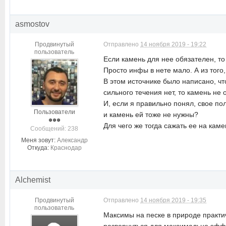
asmostov
Продвинутый
Отправлено
14 ноября 2019 - 19:22
пользователь
Если камень для нее обязателен, то 
Просто инфы в нете мало. А из того,
В этом источнике было написано, чт
сильного течения нет, то камень не
И, если я правильно понял, свое п
Пользователи
и камень ей тоже не нужны?
Для чего же тогда сажать ее на кам
Cообщений: 238
Меня зовут:
Александр
Откуда:
Краснодар
Alchemist
Продвинутый
Отправлено
14 ноября 2019 - 19:35
пользователь
Максимы на песке в природе практи