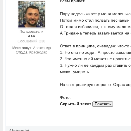
Всем привет!
Пару недель живет у меня маленькая
Потом мимо стал ползать песчаный е
От ежа я избавился, т. к. ему мало
Пользователи
А Тридакна теперь заваливается на 
Cообщений: 238
Ответ, в принципе, очевиден: что-т
Меня зовут:
Александр
1. Но она не ходит. А просто завали
Откуда:
Краснодар
2. Что именно ей может не нравитьс
3. Нужно ли ее каждый раз ставить 
может умереть.
На свет реагирует хорошо. Окрас хо
Фото:
Скрытый текст