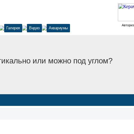
Автори
Галерея
Видео
Аквариумы
тикально или можно под углом?