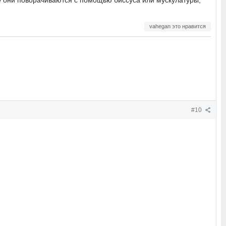
е они поворачиваются с помощью биссуса или мускулатуры,
vahegan это нравится
#10