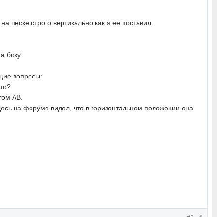
а песке строго вертикально как я ее поставил.
а боку.
ющие вопросы:
сто?
том AB.
здесь на форуме видел, что в горизонтальном положении она