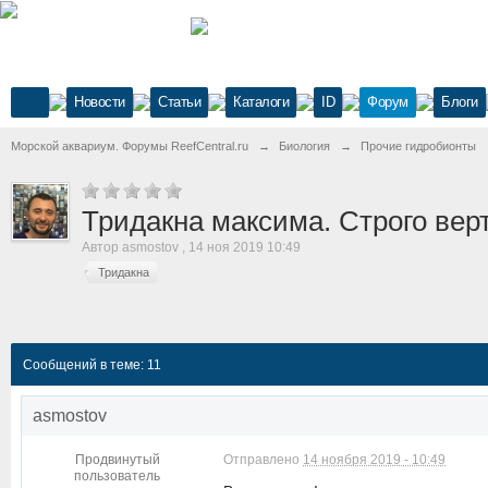
Новости
Статьи
Каталоги
ID
Форум
Блоги
Морской аквариум. Форумы ReefCentral.ru
→
Биология
→
Прочие гидробионты
Тридакна максима. Строго вер
Автор
asmostov
,
14 ноя 2019 10:49
Тридакна
Сообщений в теме: 11
asmostov
Продвинутый
Отправлено
14 ноября 2019 - 10:49
пользователь