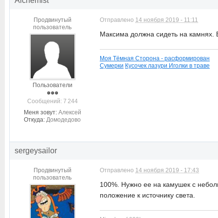
Alchemist
Продвинутый
Отправлено
14 ноября 2019 - 11:11
пользователь
Максима должна сидеть на камнях. Е
Моя Тёмная Сторона - расформирован
Сумерки
Кусочек лазури
Иголки в траве
Пользователи
Cообщений: 7 244
Меня зовут:
Алексей
Откуда:
Домодедово
sergeysailor
Продвинутый
Отправлено
14 ноября 2019 - 17:43
пользователь
100%. Нужно ее на камушек с неболь
положение к источнику света.