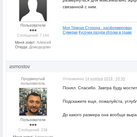
развернуться для максимально эффе
связанной с ним.
Пользователи
Моя Тёмная Сторона - расформирован
Сумерки
Кусочек лазури
Иголки в траве
Cообщений: 7 244
Меня зовут:
Алексей
Откуда:
Домодедово
asmostov
Продвинутый
Отправлено
14 ноября 2019 - 20:35
пользователь
Понял. Спасибо. Завтра буду мостит
Подскажите еще, пожалуйста, углубл
До какого размера она вообще выра
Пользователи
Cообщений: 238