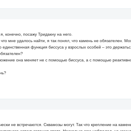
я, конечно, посажу Тридакну на него.
 что мне удалось найти, я так понял, что камень не обязателен. М
о единственная функция биссуса у взрослых особей – это держатьс
 обязателен?
оложение она меняет не с помощью биссуса, а с помощью реактивно
ень?
чески не встречаются. Сквамозы могут. Так что крепление на кам