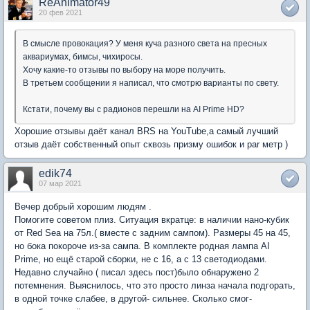
ReAnimator49
20 фев 2021
В смысле провокация? У меня куча разного света на пресных
аквариумах, бимсы, чихиросы.
Хочу какие-то отзывы по выбору на море получить.
В третьем сообщении я написал, что смотрю варианты по свету.
Кстати, почему вы с радионов перешли на AI Prime HD?
Хорошие отзывы даёт канал BRS на YouTube,а самый лучший
отзыв даёт собственный опыт сквозь призму ошибок и par метр )
edik74
07 мар 2021
Вечер добрый хорошим людям .
Помогите советом плиз. Ситуация вкратце: в наличии нано-кубик
от Red Sea на 75л.( вместе с задним сампом). Размеры 45 на 45,
но бока покороче из-за сампа. В комплекте родная лампа AI
Prime, но ещё старой сборки, не с 16, а с 13 светодиодами.
Недавно случайно ( писал здесь пост)было обнаружено 2
потемнения. Выяснилось, что это просто линза начала подгорать,
в одной точке слабее, в другой- сильнее. Сколько смог-