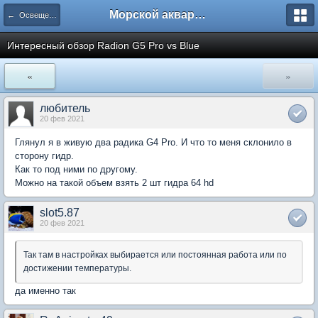
Морской аквариум. Форумы ReefCentral.ru
← Освещение морских аквариумов
Интересный обзор Radion G5 Pro vs Blue
«
»
любитель
20 фев 2021
Глянул я в живую два радика G4 Pro. И что то меня склонило в
сторону гидр.
Как то под ними по другому.
Можно на такой объем взять 2 шт гидра 64 hd
slot5.87
20 фев 2021
Так там в настройках выбирается или постоянная работа или по
достижении температуры.
да именно так