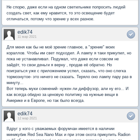
Не спорю, даже если на одном светильнике попросить людей
создать свет, как ему нравится, то это освещение будет
отличаться, потому что зрение у всех разное.
edik74
11 мар 2021
Для меня как бы не моё зрение главное, а "зрение" моих
кораллов. Чтобы им свет подходил. А лампу я таки прикупил, но
пока не устанавливал. Подумал, что даже если совсем не
зайдёт, то свои деньги я верну , продав её обратно. Но
поиграться уже с приложением успел, сказать, что оно слегка
тормознутое- это ничего не сказать. Теряло оно лампу пару раз в
минуту...
Вот теперь муки сомнений- нужен ли диффузор, али ну его... И
как всегда обидно за ценовую политику на нужные вещи в
Америке и в Европе, но так было всегда.
edik74
12 мар 2021
Вдруг у кого с уважаемых форумчан имеется в наличии
миникубик Red Sea Nano Max и при этом охота прикупить Radion