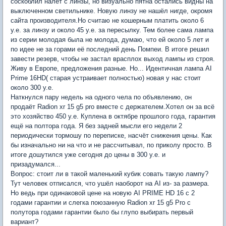
соскоблил налёт с линзы, но визуально пятна остались видны на
выключенном светильнике. Новую линзу не нашёл нигде, окромя
сайта производителя.Но считаю не кошерным платить около 6
у.е. за линзу и около 45 у.е. за пересылку. Тем более сама лампа
из серии молодая была не молода, думаю, что ей около 5 лет и
по идее не за горами её последний день Помпеи. В итоге решил
завести резерв, чтобы не застал врасплох выход лампы из строя.
Живу в Европе, предложения разные. Но... Идентичная лампа AI
Prime 16HD( старая устраивает полностью) новая у нас стоит
около 300 у.е.
Наткнулся пару недель на одного чела по объявлению, он
продаёт Radion xr 15 g5 pro вместе с держателем.Хотел он за всё
это хозяйство 450 у.е. Куплена в октябре прошлого года, гарантия
ещё на полтора года. Я без задней мысли его недели 2
периодически тормошу по переписке, насчёт снижения цены. Как
бы изначально ни на что и не рассчитывал, по приколу просто. В
итоге дошутился уже сегодня до цены в 300 у.е. и
призадумался...
Вопрос: стоит ли в такой маленький кубик совать такую лампу?
Тут человек отписался, что ушёл наоборот на AI из- за размера.
Но ведь при одинаковой цене на новую AI PRIME HD 16 с 2
годами гарантии и слегка поюзанную Radion xr 15 g5 Pro с
полутора годами гарантии было бы глупо выбирать первый
вариант?