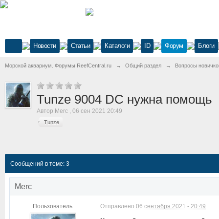
Новости
Статьи
Каталоги
ID
Форум
Блоги
Морской аквариум. Форумы ReefCentral.ru
→
Общий раздел
→
Вопросы новичко
Tunze 9004 DC нужна помощь
Автор
Merc
,
06 сен 2021 20:49
Tunze
Сообщений в теме: 3
Merc
Пользователь
Отправлено
06 сентября 2021 - 20:49