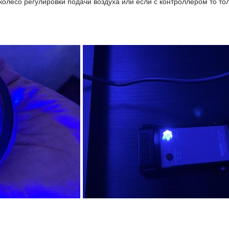
колесо регулировки подачи воздуха или если с контроллером то тол