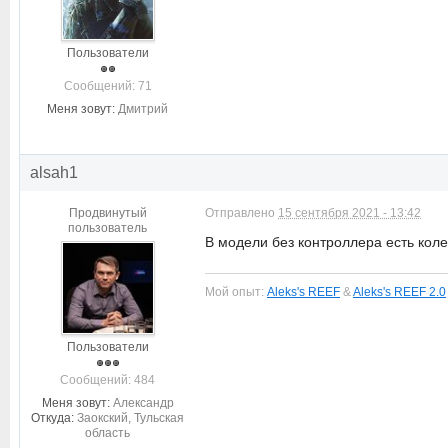
Пользователи
Cообщений: 71
Меня зовут:
Дмитрий
alsah1
Продвинутый
Отправлено
15 сентября 2021 - 13:42
пользователь
В модели без контроллера есть кол
Мой опыт:
Aleks's REEF
&
Aleks's REEF 2.0
Пользователи
Cообщений: 484
Меня зовут:
Александр
Откуда:
Заокский, Тульская
область