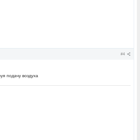
#4
уя подачу воздуха