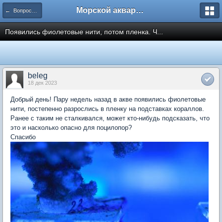
Морской аквариум. Форумы ReefCentral.ru
← Вопросы новичков
Появились фиолетовые нити, потом пленка. Ч...
beleg
18 дек 2023
Добрый день! Пару недель назад в акве появились фиолетовые
нити, постепенно разрослись в пленку на подставках кораллов.
Ранее с таким не сталкивался, может кто-нибудь подсказать, что
это и насколько опасно для поцилопор?
Спасибо