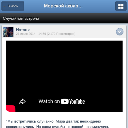
Морской аквариум. Форумы ReefCentral.ru
← В моём аквариуме
Случайная встреча
Наташа
21 июля 2014 - 14:59 (2 172 Просмотров)
"Мы встретились случайно. Мира два так неожиданно
соприкоснулись. Но наши судьбы - странно! - разминулись,